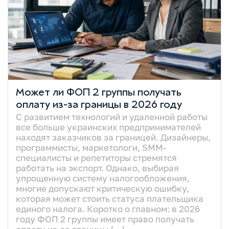
Может ли ФОП 2 группы получать
оплату из-за границы в 2026 году
С развитием технологий и удаленной работы
все больше украинских предпринимателей
находят заказчиков за границей. Дизайнеры,
программисты, маркетологи, SMM-
специалисты и репетиторы стремятся
работать на экспорт. Однако, выбирая
упрощенную систему налогообложения,
многие допускают критическую ошибку,
которая может стоить статуса плательщика
единого налога. Коротко о главном: в 2026
году ФОП 2 группы имеет право получать