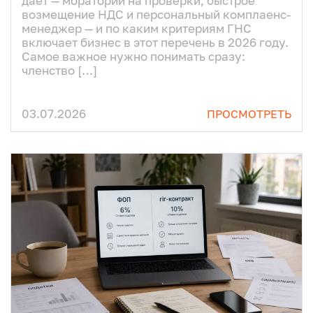
дает — мораторий на проверки, быстрое
возмещение НДС и персональный комплаенс-
менеджер — и по каким критериям ГНС
включает бизнес в этот перечень в 2026 году.
Самое важное нужно понимать сразу:
членство […]
03.07.2026
ПРОСМОТРЕТЬ