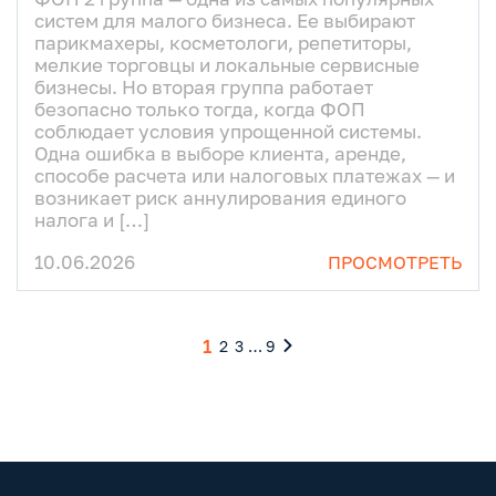
систем для малого бизнеса. Ее выбирают
парикмахеры, косметологи, репетиторы,
мелкие торговцы и локальные сервисные
бизнесы. Но вторая группа работает
безопасно только тогда, когда ФОП
соблюдает условия упрощенной системы.
Одна ошибка в выборе клиента, аренде,
способе расчета или налоговых платежах — и
возникает риск аннулирования единого
налога и […]
10.06.2026
ПРОСМОТРЕТЬ
1
2
3
…
9
Навигация
по
записям