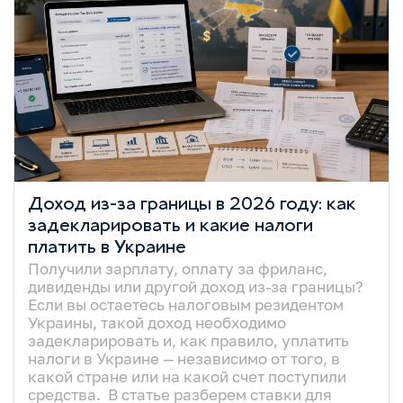
Доход из-за границы в 2026 году: как
задекларировать и какие налоги
платить в Украине
Получили зарплату, оплату за фриланс,
дивиденды или другой доход из-за границы?
Если вы остаетесь налоговым резидентом
Украины, такой доход необходимо
задекларировать и, как правило, уплатить
налоги в Украине — независимо от того, в
какой стране или на какой счет поступили
средства. В статье разберем ставки для