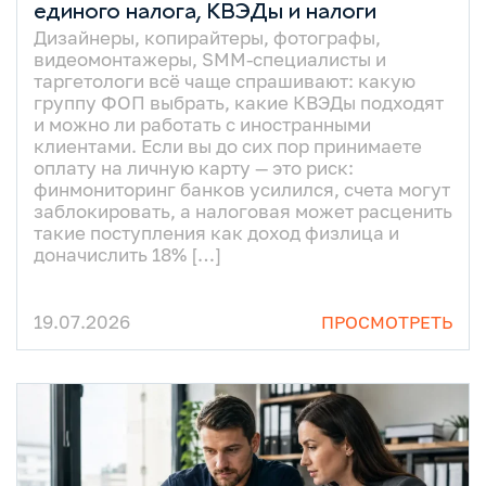
единого налога, КВЭДы и налоги
Дизайнеры, копирайтеры, фотографы,
видеомонтажеры, SMM-специалисты и
таргетологи всё чаще спрашивают: какую
группу ФОП выбрать, какие КВЭДы подходят
и можно ли работать с иностранными
клиентами. Если вы до сих пор принимаете
оплату на личную карту — это риск:
финмониторинг банков усилился, счета могут
заблокировать, а налоговая может расценить
такие поступления как доход физлица и
доначислить 18% […]
19.07.2026
ПРОСМОТРЕТЬ