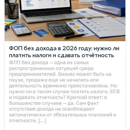
ФОП без дохода в 2026 году: нужно ли
платить налоги и сдавать отчётность
ФЛП без дохода — одна из самых
распространенных ситуаций среди
предпринимателей. Бизнес может быть на
паузе, продажи еще не начались или
деятельность временно приостановлена. Но
нужно ли в таком случае платить налоги, ЕСВ
и подавать отчетность? Краткий ответ: в
большинстве случаев — да. Сам факт
отсутствия дохода не освобождает
автоматически от обязательных платежей и
отчетности. […]