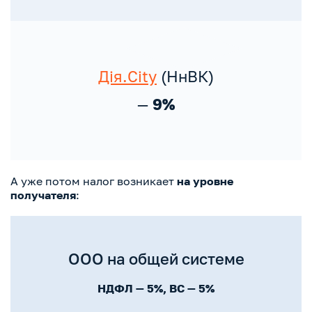
Дія.City
(НнВК)
—
9%
А уже потом налог возникает
на
уровне
получателя
:
ООО на общей системе
НДФЛ — 5%, ВС — 5%