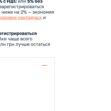
% с НДС
или
5% без
 зарегистрироваться
% ниже на 2% — экономия
кировка накладных
и
егистрироваться
бки чаще всего
лн грн лучше остаться