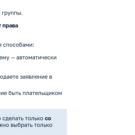
 группы.
 права
я способами:
ему — автоматически
подаете заявление в
ние быть плательщиком
о сделать только
со
жно выбрать только