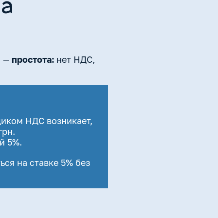
на
о —
простота:
нет НДС,
щиком НДС возникает,
грн.
й 5%.
ться на ставке 5% без