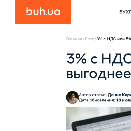
БУХ
Главная
Блог
3% с НДС или 5%
3% с НДС
выгоднее
Автор статьи:
Денис Кор
Дата обновления:
18 июл