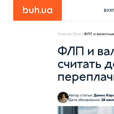
БУХ
Главная
Блог
ФЛП и валютные 
ФЛП и ва
считать д
переплач
Автор статьи:
Денис Кор
Дата обновления:
18 июл