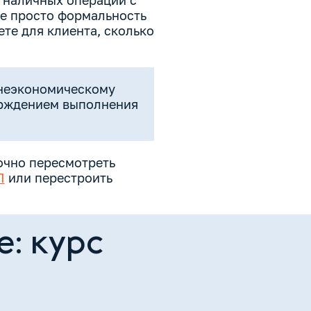
х наличных операций с
е просто формальность
ете для клиента, сколько
шнеэкономическому
верждением выполнения
рочно пересмотреть
П
или перестроить
е: курс