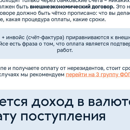
роходят только через банковские счета – никаки
должен быть
внешнеэкономический договор.
Это н
говоре должно быть чётко прописано: что вы дела
те, какая процедура оплаты, какие сроки.
 + инвойс (счёт-фактура) приравниваются к вне
ойсе есть фраза о том, что оплата является подт
работ.
ппе и получаете оплату от нерезидентов, стоит с
 случаях мы рекомендуем
перейти на 3 группу ФО
ется доход в валют
ату поступления