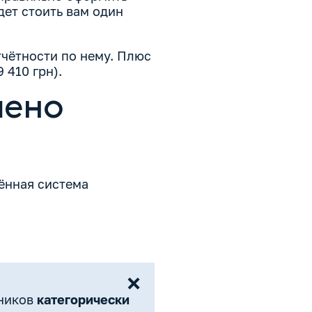
дет стоить вам один
тчётности по нему. Плюс
 410 грн).
шено
ённая система
ников
категорически