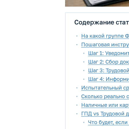
Содержание стат
На какой группе 
Пошаговая инстру
Шаг 1: Уведоми
Шаг 2: Сбор до
Шаг 3: Трудово
Шаг 4: Информи
Испытательный ср
Сколько реально с
Наличные или карт
ГПД vs Трудовой д
Что будет, есл