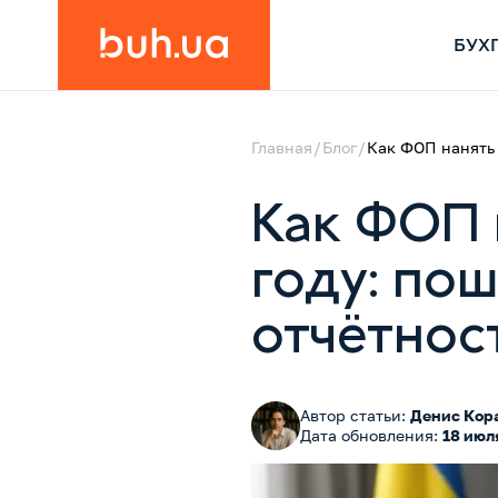
БУХ
Главная
Блог
Как ФОП нанять 
Как ФОП 
году: пош
отчётнос
Автор статьи:
Денис Кор
Дата обновления:
18 июл