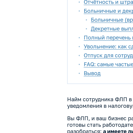
Отчётность и штр
Больничные и декр
Больничные (вр
Декретные вып
Полный перечень 
Увольнение: как с
Отпуск для сотру
FAQ: самые часты
Вывод
Найм сотрудника ФЛП в 
уведомления в налогову
Вы ФЛП, и ваш бизнес ра
готовы стать работодате
разобраться:
а имеете л