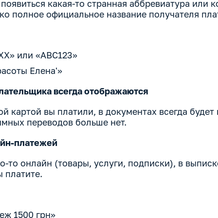
 появиться какая-то странная аббревиатура или к
ько полное официальное название получателя пла
ХХ» или «ABC123»
расоты Елена'»
плательщика всегда отображаются
ой картой вы платили, в документах всегда будет
мных переводов больше нет.
айн-платежей
о-то онлайн (товары, услуги, подписки), в выписк
ы платите.
еж 1500 грн»