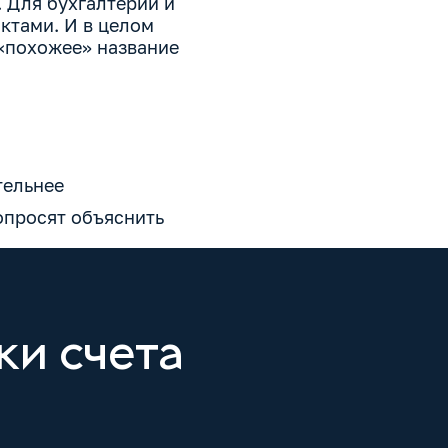
. Для бухгалтерии и
ктами. И в целом
 «похожее» название
тельнее
опросят объяснить
ки счета