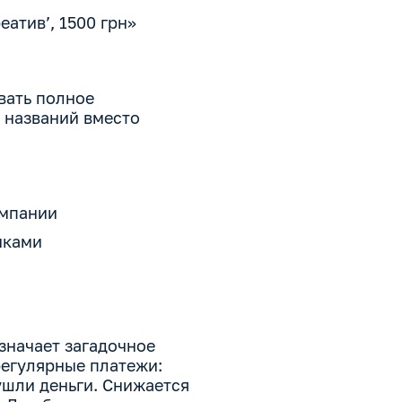
атив’, 1500 грн»
вать полное
 названий вместо
омпании
иками
означает загадочное
регулярные платежи:
ушли деньги. Снижается