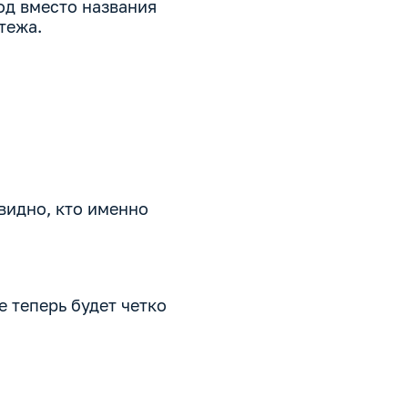
од вместо названия
тежа.
 видно, кто именно
е теперь будет четко