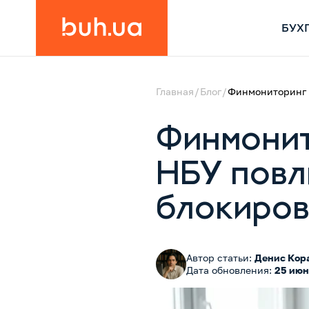
БУХ
Главная
Блог
Финмониторинг 2
Финмонит
НБУ повл
блокиров
Автор статьи:
Денис Кор
Дата обновления:
25 июн