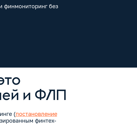
и финмониторинг без
это
лей и ФЛП
инге (
постановление
ензированным финтех-