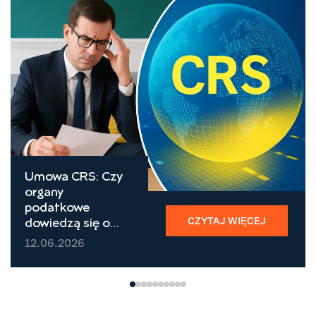
Umowa CRS: Czy
organy
podatkowe
CZYTAJ WIĘCEJ
dowiedzą się o
rachunkach
12.06.2026
zagranicznych?
Które instytucje
przekazują
informacje w