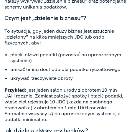
należy wykrywać „dzielenie biznesu” oraz potencjalne
schemy unikania podatków.
Czym jest „dzielenie biznesu”?
To sytuacja, gdy jeden duży biznes jest sztucznie
„dzielony” na kilka mniejszych JDG lub osób
fizycznych, aby:
płacić niższe podatki (pozostać na uproszczonym
systemie)
unikać limitu dochodu dla podatku ryczałtowego
ukrywać rzeczywiste obroty
Przykład:
jest jeden salon urody z obrotem 10 mln
UAH rocznie. Zamiast założyć spółkę i płacić podatki,
właściciel rejestruje 10 JDG (każda na osobnego
pracownika) z obrotem po 1 mln UAH rocznie.
Formalnie wszyscy są na uproszczonym systemie, a
podatki minimalne.
Jak działają algorytmy banków?