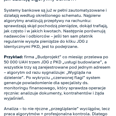
Systemy bankowe są już w pełni zautomatyzowane i
działają według określonego schematu. Najpierw
algorytmy analizują przepływy na rachunku:
sprawdzają skąd pochodzą pieniądze, dokąd trafiają,
jak często i w jakich kwotach. Następnie porównują
nadawców i odbiorców – jeśli ten sam płatnik
regularnie wysyła pieniądze do kilku JDG z
identycznymi PKD, jest to podejrzane.
Przykład:
firma „Budprojekt” co miesiąc przelewa po
50 000 UAH trzem JDG z PKD „usługi budowlane”, a
wszystkie trzy są zarejestrowane pod jednym adresem
– algorytm od razu sygnalizuje: „Wygląda na
dzielenie”. Po wykryciu „czerwonej flagi” system
generuje powiadomienie dla specjalisty ds.
monitoringu finansowego, który sprawdza operacje
ręcznie: analizuje dokumenty, kontrahentów i żąda
wyjaśnień.
Analiza – to nie ręczne „przeglądanie” wyciągów, lecz
praca algorytmów + profesjonalna kontrola. Dlatego