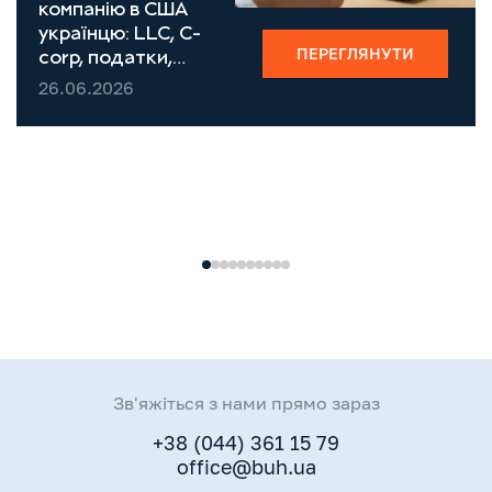
компанію в США
українцю: LLC, C-
ПЕРЕГЛЯНУТИ
corp, податки,
EIN, банк (2026)
26.06.2026
Зв'яжіться з нами прямо зараз
+38 (044) 361 15 79
office@buh.ua