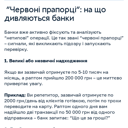
“Червоні прапорці”: на що
дивляються банки
Банки вже активно фіксують та аналізують
“нетипові” операції. Це так звані “червоні прапорці”
– сигнали, які викликають підозру і запускають
перевірку.
1. Великі або незвичні надходження
Якщо ви зазвичай отримуєте по 5-10 тисяч на
місяць, а раптом прийшло 200 000 грн – це миттєво
привертає увагу.
Приклад:
Ви репетитор, зазвичай отримуєте по
2000 грн/день від клієнтів готівкою, потім по трохи
переводите на карту. Раптом одного дня вам
надійшло дві транзакції по 50 000 грн від одного
відправника – банк запитає: “Що це за гроші?”