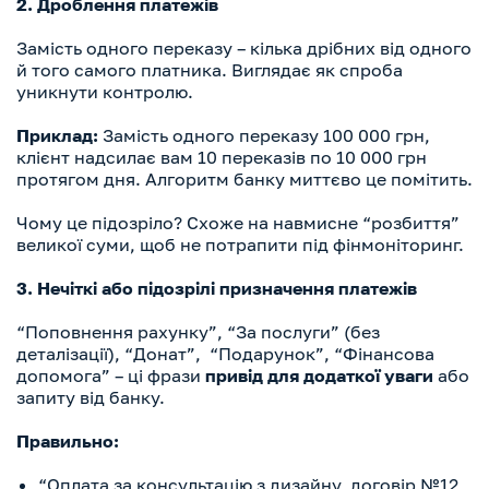
2. Дроблення платежів
Замість одного переказу – кілька дрібних від одного
й того самого платника. Виглядає як спроба
уникнути контролю.
Приклад:
Замість одного переказу 100 000 грн,
клієнт надсилає вам 10 переказів по 10 000 грн
протягом дня. Алгоритм банку миттєво це помітить.
Чому це підозріло? Схоже на навмисне “розбиття”
великої суми, щоб не потрапити під фінмоніторинг.
3. Нечіткі або підозрілі призначення платежів
“Поповнення рахунку”, “За послуги” (без
деталізації), “Донат”, “Подарунок”, “Фінансова
допомога” – ці фрази
привід для додаткої уваги
або
запиту від банку.
Правильно:
“Оплата за консультацію з дизайну, договір №12