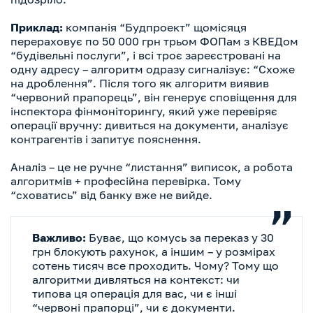
Приклад:
компанія “Будпроект” щомісяця
перераховує по 50 000 грн трьом ФОПам з КВЕДом
“будівельні послуги”, і всі троє зареєстровані на
одну адресу – алгоритм одразу сигналізує: “Схоже
на дроблення”. Після того як алгоритм виявив
“червоний прапорець”, він генерує сповіщення для
інспектора фінмоніторингу, який уже перевіряє
операції вручну: дивиться на документи, аналізує
контрагентів і запитує пояснення.
Аналіз – це не ручне “листання” виписок, а робота
алгоритмів + професійна перевірка. Тому
“сховатись” від банку вже не вийде.
Важливо:
Буває, що комусь за переказ у 30
грн блокують рахунок, а іншим – у розмірах
сотень тисяч все проходить. Чому? Тому що
алгоритми дивляться на контекст: чи
типова ця операція для вас, чи є інші
“червоні прапорці”, чи є документи.