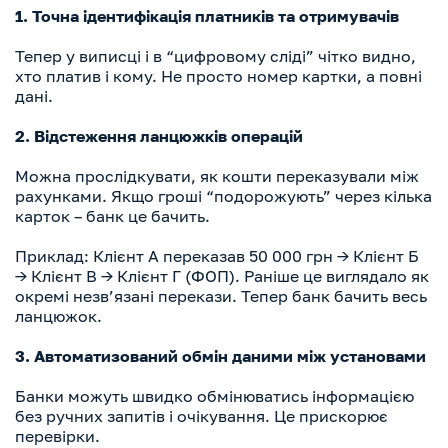
1. Точна ідентифікація платників та отримувачів
Тепер у виписці і в “цифровому сліді” чітко видно,
хто платив і кому. Не просто номер картки, а повні
дані.
2. Відстеження ланцюжків операцій
Можна прослідкувати, як кошти переказували між
рахунками. Якщо гроші “подорожують” через кілька
карток – банк це бачить.
Приклад: Клієнт А переказав 50 000 грн → Клієнт Б
→ Клієнт В → Клієнт Г (ФОП). Раніше це виглядало як
окремі незв’язані перекази. Тепер банк бачить весь
ланцюжок.
3. Автоматизований обмін даними між установами
Банки можуть швидко обмінюватись інформацією
без ручних запитів і очікування. Це прискорює
перевірки.