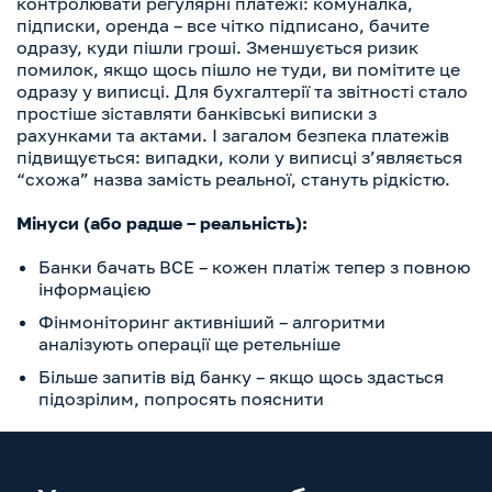
контролювати регулярні платежі: комуналка,
підписки, оренда – все чітко підписано, бачите
одразу, куди пішли гроші. Зменшується ризик
помилок, якщо щось пішло не туди, ви помітите це
одразу у виписці. Для бухгалтерії та звітності стало
простіше зіставляти банківські виписки з
рахунками та актами. І загалом безпека платежів
підвищується: випадки, коли у виписці з’являється
“схожа” назва замість реальної, стануть рідкістю.
Мінуси (або радше – реальність):
Банки бачать ВСЕ – кожен платіж тепер з повною
інформацією
Фінмоніторинг активніший – алгоритми
аналізують операції ще ретельніше
Більше запитів від банку – якщо щось здасться
підозрілим, попросять пояснити