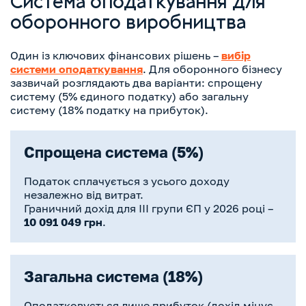
Система оподаткування для
оборонного виробництва
Один із ключових фінансових рішень –
вибір
системи оподаткування
. Для оборонного бізнесу
зазвичай розглядають два варіанти: спрощену
систему (5% єдиного податку) або загальну
систему (18% податку на прибуток).
Спрощена система (5%)
Податок сплачується з усього доходу
незалежно від витрат.
Граничний дохід для ІІІ групи ЄП у 2026 році –
10 091 049 грн
.
Загальна система (18%)
Оподатковується лише прибуток (дохід мінус