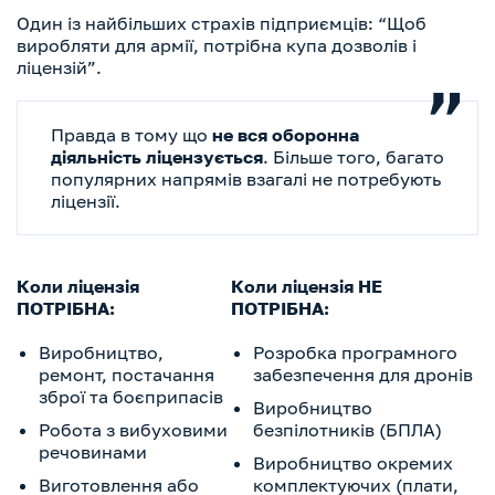
Один із найбільших страхів підприємців: “Щоб
виробляти для армії, потрібна купа дозволів і
ліцензій”.
Правда в тому що
не вся оборонна
діяльність ліцензується
. Більше того, багато
популярних напрямів взагалі не потребують
ліцензії.
Коли ліцензія
Коли ліцензія НЕ
ПОТРІБНА:
ПОТРІБНА:
Виробництво,
Розробка програмного
ремонт, постачання
забезпечення для дронів
зброї та боєприпасів
Виробництво
Робота з вибуховими
безпілотників (БПЛА)
речовинами
Виробництво окремих
Виготовлення або
комплектуючих (плати,