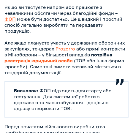
Якщо ви тестуєте напрям або працюєте з
невеликими обсягами через благодійні фонди –
ФОП
може бути достатньо. Це швидкий і простий
спосіб легально виробляти та передавати
продукцію.
Але якщо плануєте участь у державних оборонних
закупівлях, тендерах
Prozorro
або прямі контракти
з Міноборони – у більшості випадків
потрібна
реєстрація юридичної особи
(ТОВ або інша форма
юрособи). Саме такі вимоги зазвичай містяться в
тендерній документації.
Висновок:
ФОП підходить для старту або
тестування. Для системної роботи з
державою та масштабування – доцільно
одразу створювати ТОВ.
Перед початком військового виробництва
необхідно юридично підтвердити право