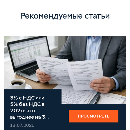
Рекомендуемые статьи
3% с НДС или
5% без НДС в
2026: что
ПРОСМОТРЕТЬ
выгоднее на 3
группе единого
18.07.2026