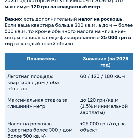
2025 год (который мы уплачиваем в 2026-м) это
максимум
120 грн за квадратный метр
.
Важно:
есть дополнительный
налог на роскошь
.
Если ваша квартира больше 300 кв.м, а дом — более
500 кв.м, то кроме обычного налога на «лишние»
метры начисляют еще фиксированные
25 000 грн в
год
за каждый такой объект.
Показатель
Значение (за 2025
год)
Льготная площадь:
60 / 120 / 180 кв.м
квартира / дом / оба
объекта
Максимальная ставка за
до 120 грн/кв.м
«лишний» метр
(1,5% минимальной
зарплаты)
Налог на роскошь
+25 000 грн/год за
(квартира более 300 / дом
объект
более 500 кв.м)