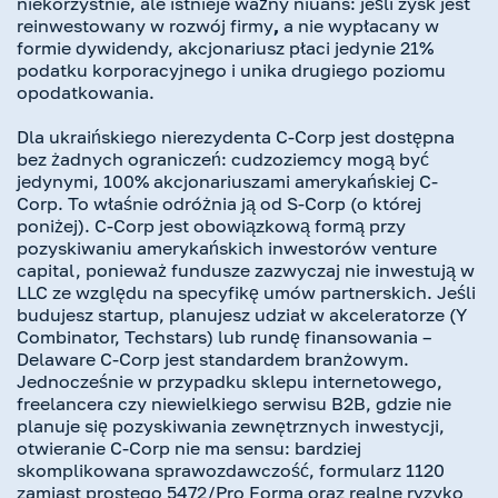
niekorzystnie, ale istnieje ważny niuans: jeśli zysk jest
reinwestowany w rozwój firmy
,
a nie wypłacany w
formie dywidendy, akcjonariusz płaci jedynie 21%
podatku korporacyjnego i unika drugiego poziomu
opodatkowania.
Dla ukraińskiego nierezydenta C-Corp jest dostępna
bez żadnych ograniczeń: cudzoziemcy mogą być
jedynymi, 100% akcjonariuszami amerykańskiej C-
Corp. To właśnie odróżnia ją od S-Corp (o której
poniżej). C-Corp jest obowiązkową formą przy
pozyskiwaniu amerykańskich inwestorów venture
capital, ponieważ fundusze zazwyczaj nie inwestują w
LLC ze względu na specyfikę umów partnerskich. Jeśli
budujesz startup, planujesz udział w akceleratorze (Y
Combinator, Techstars) lub rundę finansowania –
Delaware C-Corp jest standardem branżowym.
Jednocześnie w przypadku sklepu internetowego,
freelancera czy niewielkiego serwisu B2B, gdzie nie
planuje się pozyskiwania zewnętrznych inwestycji,
otwieranie C-Corp nie ma sensu: bardziej
skomplikowana sprawozdawczość, formularz 1120
zamiast prostego 5472/Pro Forma oraz realne ryzyko