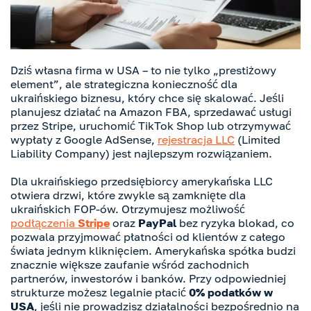
Dziś własna firma w USA – to nie tylko „prestiżowy
element”, ale strategiczna konieczność dla
ukraińskiego biznesu, który chce się skalować. Jeśli
planujesz działać na Amazon FBA, sprzedawać usługi
przez Stripe, uruchomić TikTok Shop lub otrzymywać
wypłaty z Google AdSense,
rejestracja LLC
(Limited
Liability Company) jest najlepszym rozwiązaniem.
Dla ukraińskiego przedsiębiorcy amerykańska LLC
otwiera drzwi, które zwykle są zamknięte dla
ukraińskich FOP-ów. Otrzymujesz możliwość
podłączenia
Stripe
oraz
PayPal
bez ryzyka blokad, co
pozwala przyjmować płatności od klientów z całego
świata jednym kliknięciem. Amerykańska spółka budzi
znacznie większe zaufanie wśród zachodnich
partnerów, inwestorów i banków. Przy odpowiedniej
strukturze możesz legalnie płacić
0% podatków w
USA
, jeśli nie prowadzisz działalności bezpośrednio na