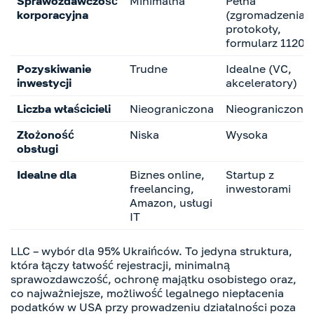
Sprawozdawczość
Minimalna
Pełna
korporacyjna
(zgromadzenia,
protokoły,
formularz 1120)
Pozyskiwanie
Trudne
Idealne (VC,
inwestycji
akceleratory)
Liczba właścicieli
Nieograniczona
Nieograniczona
Złożoność
Niska
Wysoka
obsługi
Idealne dla
Biznes online,
Startup z
freelancing,
inwestorami
Amazon, usługi
IT
LLC – wybór dla 95% Ukraińców. To jedyna struktura,
która łączy łatwość rejestracji, minimalną
sprawozdawczość, ochronę majątku osobistego oraz,
co najważniejsze, możliwość legalnego niepłacenia
podatków w USA przy prowadzeniu działalności poza