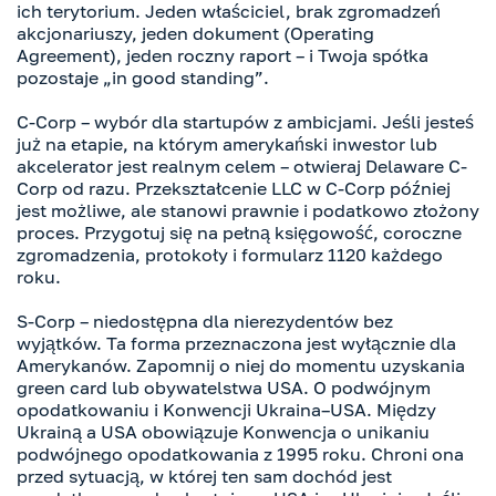
ich terytorium. Jeden właściciel, brak zgromadzeń
akcjonariuszy, jeden dokument (Operating
Agreement), jeden roczny raport – i Twoja spółka
pozostaje „in good standing”.
C-Corp – wybór dla startupów z ambicjami. Jeśli jesteś
już na etapie, na którym amerykański inwestor lub
akcelerator jest realnym celem – otwieraj Delaware C-
Corp od razu. Przekształcenie LLC w C-Corp później
jest możliwe, ale stanowi prawnie i podatkowo złożony
proces. Przygotuj się na pełną księgowość, coroczne
zgromadzenia, protokoły i formularz 1120 każdego
roku.
S-Corp – niedostępna dla nierezydentów bez
wyjątków. Ta forma przeznaczona jest wyłącznie dla
Amerykanów. Zapomnij o niej do momentu uzyskania
green card lub obywatelstwa USA. O podwójnym
opodatkowaniu i Konwencji Ukraina–USA. Między
Ukrainą a USA obowiązuje Konwencja o unikaniu
podwójnego opodatkowania z 1995 roku. Chroni ona
przed sytuacją, w której ten sam dochód jest