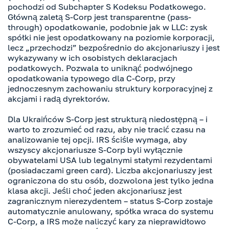
pochodzi od Subchapter S Kodeksu Podatkowego.
Główną zaletą S-Corp jest transparentne (pass-
through) opodatkowanie, podobnie jak w LLC: zysk
spółki nie jest opodatkowany na poziomie korporacji,
lecz „przechodzi” bezpośrednio do akcjonariuszy i jest
wykazywany w ich osobistych deklaracjach
podatkowych. Pozwala to uniknąć podwójnego
opodatkowania typowego dla C-Corp, przy
jednoczesnym zachowaniu struktury korporacyjnej z
akcjami i radą dyrektorów.
Dla Ukraińców S-Corp jest strukturą niedostępną – i
warto to zrozumieć od razu, aby nie tracić czasu na
analizowanie tej opcji. IRS ściśle wymaga, aby
wszyscy akcjonariusze S-Corp byli wyłącznie
obywatelami USA lub legalnymi stałymi rezydentami
(posiadaczami green card). Liczba akcjonariuszy jest
ograniczona do stu osób, dozwolona jest tylko jedna
klasa akcji. Jeśli choć jeden akcjonariusz jest
zagranicznym nierezydentem – status S-Corp zostaje
automatycznie anulowany, spółka wraca do systemu
C-Corp, a IRS może naliczyć kary za nieprawidłowo