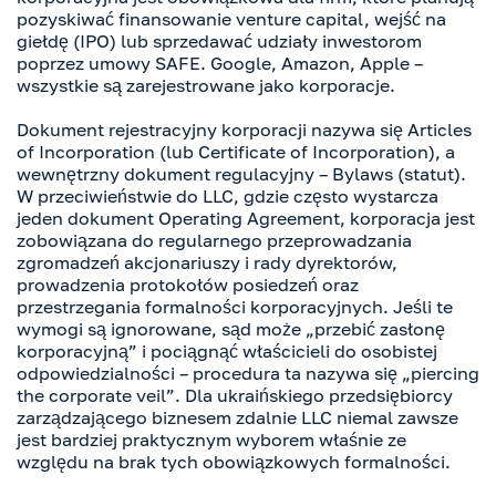
pozyskiwać finansowanie venture capital, wejść na
giełdę (IPO) lub sprzedawać udziały inwestorom
poprzez umowy SAFE. Google, Amazon, Apple –
wszystkie są zarejestrowane jako korporacje.
Dokument rejestracyjny korporacji nazywa się Articles
of Incorporation (lub Certificate of Incorporation), a
wewnętrzny dokument regulacyjny – Bylaws (statut).
W przeciwieństwie do LLC, gdzie często wystarcza
jeden dokument Operating Agreement, korporacja jest
zobowiązana do regularnego przeprowadzania
zgromadzeń akcjonariuszy i rady dyrektorów,
prowadzenia protokołów posiedzeń oraz
przestrzegania formalności korporacyjnych. Jeśli te
wymogi są ignorowane, sąd może „przebić zasłonę
korporacyjną” i pociągnąć właścicieli do osobistej
odpowiedzialności – procedura ta nazywa się „piercing
the corporate veil”. Dla ukraińskiego przedsiębiorcy
zarządzającego biznesem zdalnie LLC niemal zawsze
jest bardziej praktycznym wyborem właśnie ze
względu na brak tych obowiązkowych formalności.