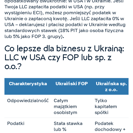
opodatkowany dwukrotnie: w USA i w Ukrainie. Jeśli
Twoja LLC zapłaciła podatki w USA (np. przy
wystąpieniu ECI), możesz pomniejszyć podatek w
Ukrainie o zapłaconą kwotę. Jeśli LLC zapłaciła 0% w
USA – deklarujesz i płacisz podatki w Ukrainie według
standardowych stawek (18% PIT jako osoba fizyczna
lub 5% jako FOP 3. grupy)
.
Co lepsze dla biznesu z Ukrainą:
LLC w USA czy FOP
lub sp. z
o.o.
?
Charakterystyka
Ukraiński FOP
Ukraińska sp.
z o.o.
Odpowiedzialność
Całym
Tylko
majątkiem
kapitałem
osobistym
spółki
Podatki
Stała stawka
Podatek
lub %
dochodowy +