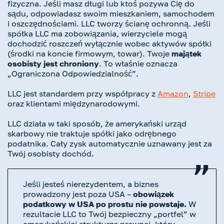
fizyczna. Jeśli masz długi lub ktoś pozywa Cię do
sądu, odpowiadasz swoim mieszkaniem, samochodem
i oszczędnościami. LLC tworzy ścianę ochronną. Jeśli
spółka LLC ma zobowiązania, wierzyciele mogą
dochodzić roszczeń wyłącznie wobec aktywów spółki
(środki na koncie firmowym, towar). Twoje
majątek
osobisty jest chroniony
. To właśnie oznacza
„Ograniczona Odpowiedzialność”.
LLC jest standardem przy współpracy z
Amazon
,
Stripe
oraz klientami międzynarodowymi.
LLC działa w taki sposób, że amerykański urząd
skarbowy nie traktuje spółki jako odrębnego
podatnika. Cały zysk automatycznie uznawany jest za
Twój osobisty dochód.
Jeśli jesteś nierezydentem, a biznes
prowadzony jest poza USA –
obowiązek
podatkowy w USA po prostu nie powstaje.
W
rezultacie LLC to Twój bezpieczny „portfel” w
amerykańskiej strukturze prawnej, który