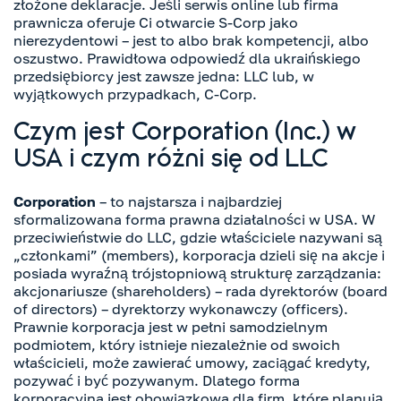
złożone deklaracje. Jeśli serwis online lub firma
prawnicza oferuje Ci otwarcie S-Corp jako
nierezydentowi – jest to albo brak kompetencji, albo
oszustwo. Prawidłowa odpowiedź dla ukraińskiego
przedsiębiorcy jest zawsze jedna: LLC lub, w
wyjątkowych przypadkach, C-Corp.
Czym jest Corporation (Inc.) w
USA i czym różni się od LLC
Corporation
– to najstarsza i najbardziej
sformalizowana forma prawna działalności w USA. W
przeciwieństwie do LLC, gdzie właściciele nazywani są
„członkami” (members), korporacja dzieli się na akcje i
posiada wyraźną trójstopniową strukturę zarządzania:
akcjonariusze (shareholders) – rada dyrektorów (board
of directors) – dyrektorzy wykonawczy (officers).
Prawnie korporacja jest w pełni samodzielnym
podmiotem, który istnieje niezależnie od swoich
właścicieli, może zawierać umowy, zaciągać kredyty,
pozywać i być pozywanym. Dlatego forma
korporacyjna jest obowiązkowa dla firm, które planują