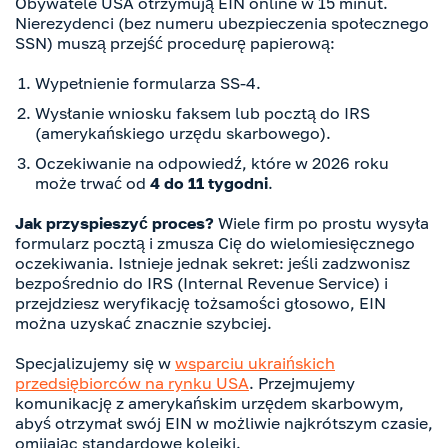
Obywatele USA otrzymują EIN online w 15 minut.
Nierezydenci (bez numeru ubezpieczenia społecznego
SSN) muszą przejść procedurę papierową:
Wypełnienie formularza SS-4.
Wysłanie wniosku faksem lub pocztą do IRS
(amerykańskiego urzędu skarbowego).
Oczekiwanie na odpowiedź, które w 2026 roku
może trwać od
4 do 11 tygodni
.
Jak przyspieszyć proces?
Wiele firm po prostu wysyła
formularz pocztą i zmusza Cię do wielomiesięcznego
oczekiwania. Istnieje jednak sekret: jeśli zadzwonisz
bezpośrednio do IRS (Internal Revenue Service) i
przejdziesz weryfikację tożsamości głosowo, EIN
można uzyskać znacznie szybciej.
Specjalizujemy się w
wsparciu ukraińskich
przedsiębiorców na rynku USA
. Przejmujemy
komunikację z amerykańskim urzędem skarbowym,
abyś otrzymał swój EIN w możliwie najkrótszym czasie,
omijając standardowe kolejki.