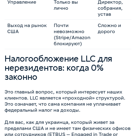
Управление
Только вы
Директор,
М
лично
собрания,
с
устав
Выход на рынок
Почти
Сложно и
Л
США
невозможно
дорого
в
(Stripe/Amazon
блокируют)
Налогообложение LLC для
нерезидентов: когда 0%
законно
Это главный вопрос, который интересует наших
клиентов. LLC является «проходной» структурой.
Это означает, что сама компания не уплачивает
федеральный налог на доходы.
Для вас, как для украинца, который живет за
пределами США и не имеет там физических офисов
или сотрудников (ETBUS — Engaged in Trade or