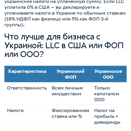
украинские налоги на уплаченную сумму. Если LLC
уплатила 0% в США — вы декларируете и
уплачиваете налоги в Украине по обычным ставкам
(18% НДФЛ как физлицо или 5% как ФОП 3-й
группы)
.
Что лучше для бизнеса с
Украиной: LLC в США или ФОП
или ООО
?
Характеристика
Украинский
Украинское
А
ФОП
ООО
Ответственность
Всем личным
Только
Т
имуществом
капиталом
а
ООО
к
Налоги
Фиксированная
Налог на
0
ставка или %
прибыль +
н
дивиденды