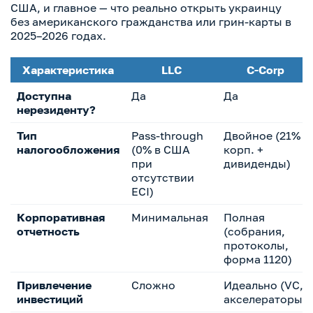
США, и главное — что реально открыть украинцу
без американского гражданства или грин-карты в
2025–2026 годах.
Характеристика
LLC
C-Corp
Доступна
Да
Да
нерезиденту?
Тип
Pass-through
Двойное (21%
налогообложения
(0% в США
корп. +
при
дивиденды)
отсутствии
ECI)
Корпоративная
Минимальная
Полная
отчетность
(собрания,
протоколы,
форма 1120)
Привлечение
Сложно
Идеально (VC,
инвестиций
акселераторы)