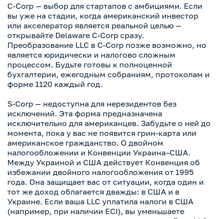
C-Corp — выбор для стартапов с амбициями. Если
вы уже на стадии, когда американский инвестор
или акселератор является реальной целью —
открывайте Delaware C-Corp сразу.
Преобразование LLC в C-Corp позже возможно, но
является юридически и налогово сложным
процессом. Будьте готовы к полноценной
бухгалтерии, ежегодным собраниям, протоколам и
форме 1120 каждый год.
S-Corp — недоступна для нерезидентов без
исключений. Эта форма предназначена
исключительно для американцев. Забудьте о ней до
момента, пока у вас не появится грин-карта или
американское гражданство. О двойном
налогообложении и Конвенции Украина–США.
Между Украиной и США действует Конвенция об
избежании двойного налогообложения от 1995
года. Она защищает вас от ситуации, когда один и
тот же доход облагается дважды: в США и в
Украине. Если ваша LLC уплатила налоги в США
(например, при наличии ECI), вы уменьшаете