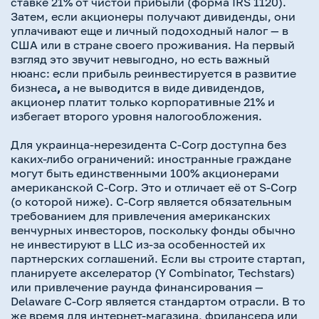
ставке 21% от чистой прибыли (форма IRS 1120).
Затем, если акционеры получают дивиденды, они
уплачивают еще и личный подоходный налог — в
США или в стране своего проживания. На первый
взгляд это звучит невыгодно, но есть важный
нюанс: если прибыль реинвестируется в развитие
бизнеса
,
а не выводится в виде дивидендов,
акционер платит только корпоративные 21% и
избегает второго уровня налогообложения.
Для украинца-нерезидента C-Corp доступна без
каких-либо ограничений: иностранные граждане
могут быть единственными 100% акционерами
американской C-Corp. Это и отличает её от S-Corp
(о которой ниже). C-Corp является обязательным
требованием для привлечения американских
венчурных инвесторов, поскольку фонды обычно
не инвестируют в LLC из-за особенностей их
партнерских соглашений. Если вы строите стартап,
планируете акселератор (Y Combinator, Techstars)
или привлечение раунда финансирования —
Delaware C-Corp является стандартом отрасли. В то
же время для интернет-магазина, фрилансера или