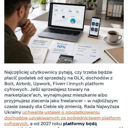
Najczęściej użytkownicy pytają, czy trzeba będzie
płacić podatek od sprzedaży na OLX, dochodów z
Bolt, Airbnb, Upwork, Fiverr i innych platform
cyfrowych. Jeśli sprzedajesz towary na
marketplace’ach, wynajmujesz mieszkanie albo
przyjmujesz zlecenia jako freelancer – w najbliższym
czasie zasady dla Ciebie się zmienią. Rada Najwyższa
Ukrainy
uchwaliła ustawę o opodatkowaniu
dochodów uzyskiwanych za pośrednictwem platform
cyfrowych
, a od 2027 roku
platformy będą