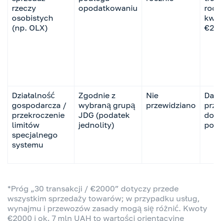
rzeczy
opodatkowaniu
rocz
osobistych
kwo
(np. OLX)
€20
Działalność
Zgodnie z
Nie
Dan
gospodarcza /
wybraną grupą
przewidziano
prz
przekroczenie
JDG (podatek
do 
limitów
jednolity)
pod
specjalnego
systemu
*Próg „30 transakcji / €2000” dotyczy przede
wszystkim sprzedaży towarów; w przypadku usług,
wynajmu i przewozów zasady mogą się różnić. Kwoty
€2000 i ok. 7 mln UAH to wartości orientacyjne