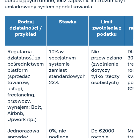
dorabiających online, lecz zapewnić im zrozumiały i
umiarkowany system opodatkowania.
Rodzaj
Stawka
Limit
działalności /
zwolnienia z
rap
przykład
podatku
pl
Regularna
10% w
Nie
Dla 
działalność za
specjalnym
przewidziano
30 l
pośrednictwem
systemie
(zwolnienie
tran
platform
zamiast
dotyczy
rocz
(sprzedaż
standardowych
tylko rzeczy
kwo
towarów,
23%
osobistych)
pow
usługi,
€20
freelancing,
przewozy,
wynajem: Bolt,
Airbnb,
Upwork itp.)
Jednorazowa
0%, nie
Do €2000
Mnie
sprzedaż
podlega
rocznie
tran