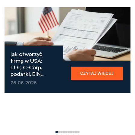
Jak otworzyć
firmę w USA:
LLC, C-Corp,
CZYTAJ WIĘCEJ
podatki, EIN,
bank (2026)
26.06.2026