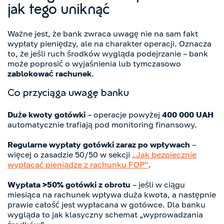
jak tego uniknąć
Ważne jest, że bank zwraca uwagę nie na sam fakt
wypłaty pieniędzy, ale na charakter operacji. Oznacza
to, że jeśli ruch środków wygląda podejrzanie – bank
może poprosić o wyjaśnienia lub tymczasowo
zablokować rachunek
.
Co przyciąga uwagę banku
Duże kwoty gotówki
– operacje powyżej
400 000 UAH
automatycznie trafiają pod monitoring finansowy.
Regularne wypłaty gotówki zaraz po wpływach
–
więcej o zasadzie 50/50 w sekcji
„Jak bezpiecznie
wypłacać pieniądze z rachunku FOP”
.
Wypłata >50% gotówki z obrotu
– jeśli w ciągu
miesiąca na rachunek wpływa duża kwota, a następnie
prawie całość jest wypłacana w gotówce. Dla banku
wygląda to jak klasyczny schemat „wyprowadzania