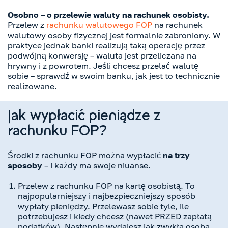
Osobno – o przelewie waluty na rachunek osobisty.
Przelew z
rachunku walutowego FOP
na rachunek
walutowy osoby fizycznej jest formalnie zabroniony. W
praktyce jednak banki realizują taką operację przez
podwójną konwersję – waluta jest przeliczana na
hrywny i z powrotem. Jeśli chcesz przelać walutę
sobie – sprawdź w swoim banku, jak jest to technicznie
realizowane.
Jak wypłacić pieniądze z
rachunku FOP?
Środki z rachunku FOP można wypłacić
na trzy
sposoby
– i każdy ma swoje niuanse.
Przelew z rachunku FOP na kartę osobistą. To
najpopularniejszy i najbezpieczniejszy sposób
wypłaty pieniędzy. Przelewasz sobie tyle, ile
potrzebujesz i kiedy chcesz (nawet PRZED zapłatą
podatków). Następnie wydajesz jak zwykła osoba