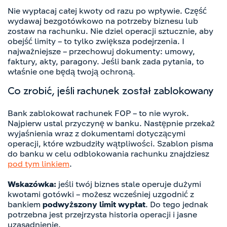
Nie wypłacaj całej kwoty od razu po wpływie. Część
wydawaj bezgotówkowo na potrzeby biznesu lub
zostaw na rachunku. Nie dziel operacji sztucznie, aby
obejść limity – to tylko zwiększa podejrzenia. I
najważniejsze – przechowuj dokumenty: umowy,
faktury, akty, paragony. Jeśli bank zada pytania, to
właśnie one będą twoją ochroną.
Co zrobić, jeśli rachunek został zablokowany
Bank zablokował rachunek FOP – to nie wyrok.
Najpierw ustal przyczynę w banku. Następnie przekaż
wyjaśnienia wraz z dokumentami dotyczącymi
operacji, które wzbudziły wątpliwości. Szablon pisma
do banku w celu odblokowania rachunku znajdziesz
pod tym linkiem
.
Wskazówka:
jeśli twój biznes stale operuje dużymi
kwotami gotówki – możesz wcześniej uzgodnić z
bankiem
podwyższony limit wypłat
. Do tego jednak
potrzebna jest przejrzysta historia operacji i jasne
uzasadnienie.