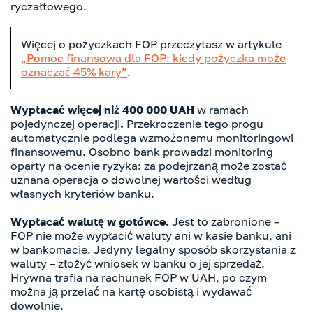
ryczałtowego.
Więcej o pożyczkach FOP przeczytasz w artykule
„Pomoc finansowa dla FOP: kiedy pożyczka może
oznaczać 45% kary”
.
Wypłacać więcej niż 400 000 UAH
w ramach
pojedynczej operacji
.
Przekroczenie tego progu
automatycznie podlega wzmożonemu monitoringowi
finansowemu. Osobno bank prowadzi monitoring
oparty na ocenie ryzyka: za podejrzaną może zostać
uznana operacja o dowolnej wartości według
własnych kryteriów banku.
Wypłacać walutę w gotówce.
Jest to zabronione –
FOP nie może wypłacić waluty ani w kasie banku, ani
w bankomacie. Jedyny legalny sposób skorzystania z
waluty – złożyć wniosek w banku o jej sprzedaż.
Hrywna trafia na rachunek FOP w UAH, po czym
można ją przelać na kartę osobistą i wydawać
dowolnie.