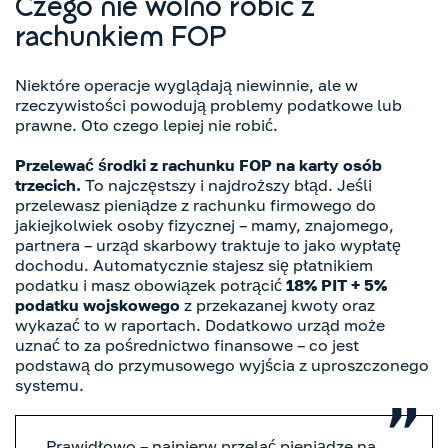
Czego nie wolno robić z
rachunkiem FOP
Niektóre operacje wyglądają niewinnie, ale w
rzeczywistości powodują problemy podatkowe lub
prawne. Oto czego lepiej nie robić.
Przelewać środki z rachunku FOP na karty osób
trzecich.
To najczęstszy i najdroższy błąd. Jeśli
przelewasz pieniądze z rachunku firmowego do
jakiejkolwiek osoby fizycznej – mamy, znajomego,
partnera – urząd skarbowy traktuje to jako wypłatę
dochodu. Automatycznie stajesz się płatnikiem
podatku i masz obowiązek potrącić
18% PIT + 5%
podatku wojskowego
z przekazanej kwoty oraz
wykazać to w raportach. Dodatkowo urząd może
uznać to za pośrednictwo finansowe – co jest
podstawą do przymusowego wyjścia z uproszczonego
systemu.
Prawidłowo – najpierw przelać pieniądze na