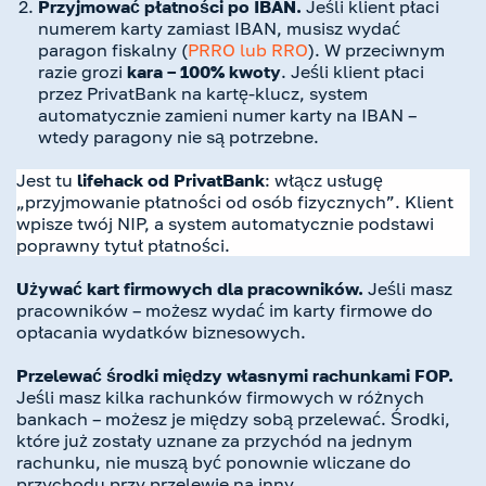
Przyjmować płatności po IBAN.
Jeśli klient płaci
numerem karty zamiast IBAN, musisz wydać
paragon fiskalny (
PRRO lub RRO
). W przeciwnym
razie grozi
kara – 100% kwoty
. Jeśli klient płaci
przez PrivatBank na kartę-klucz, system
automatycznie zamieni numer karty na IBAN –
wtedy paragony nie są potrzebne.
Jest tu
lifehack
od PrivatBank
: włącz usługę
„przyjmowanie płatności od osób fizycznych”. Klient
wpisze twój NIP, a system automatycznie podstawi
poprawny tytuł płatności.
Używać kart firmowych dla pracowników.
Jeśli masz
pracowników – możesz wydać im karty firmowe do
opłacania wydatków biznesowych.
Przelewać środki między własnymi rachunkami FOP.
Jeśli masz kilka rachunków firmowych w różnych
bankach – możesz je między sobą przelewać. Środki,
które już zostały uznane za przychód na jednym
rachunku, nie muszą być ponownie wliczane do
przychodu przy przelewie na inny.