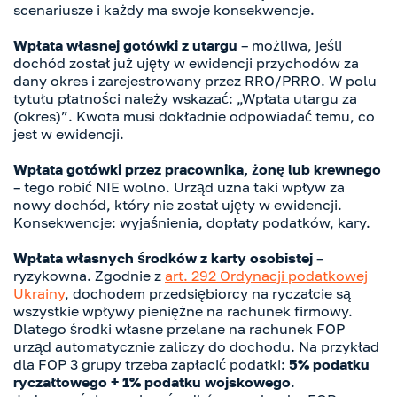
scenariusze i każdy ma swoje konsekwencje.
Wpłata własnej gotówki z utargu
– możliwa, jeśli
dochód został już ujęty w ewidencji przychodów za
dany okres i zarejestrowany przez RRO/PRRO. W polu
tytułu płatności należy wskazać: „Wpłata utargu za
(okres)”. Kwota musi dokładnie odpowiadać temu, co
jest w ewidencji.
Wpłata gotówki przez pracownika, żonę lub krewnego
– tego robić NIE wolno. Urząd uzna taki wpływ za
nowy dochód, który nie został ujęty w ewidencji.
Konsekwencje: wyjaśnienia, dopłaty podatków, kary.
Wpłata własnych środków z karty osobistej
–
ryzykowna. Zgodnie z
art. 292 Ordynacji podatkowej
Ukrainy
, dochodem przedsiębiorcy na ryczałcie są
wszystkie wpływy pieniężne na rachunek firmowy.
Dlatego środki własne przelane na rachunek FOP
urząd automatycznie zaliczy do dochodu. Na przykład
dla FOP 3 grupy trzeba zapłacić podatki:
5% podatku
ryczałtowego + 1% podatku wojskowego
.