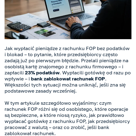
Jak wypłacić pieniądze z rachunku FOP bez podatków
i blokad – to pytanie, które przedsiębiorcy często
zadają już po pierwszym błędzie. Przelali pieniądze na
osobistą kartę znajomego z rachunku firmowego – i
zapłacili
23% podatków
. Wypłacili gotówkę od razu po
wpływie – i
bank zablokował rachunek FOP
.
Większości tych sytuacji można uniknąć, jeśli zna się
podstawowe zasady wcześniej.
W tym artykule szczegółowo wyjaśnimy: czym
rachunek FOP różni się od osobistego, które operacje
są bezpieczne, a które niosą ryzyko, jak prawidłowo
wypłacać gotówkę z rachunku FOP, jak przedsiębiorcy
pracować z walutą – oraz co zrobić, jeśli bank
zablokował rachunek.