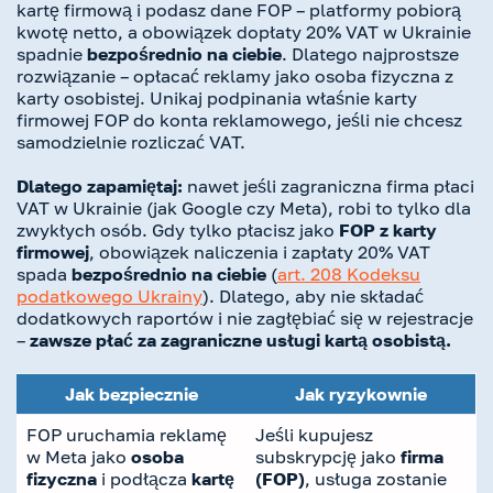
kartę firmową i podasz dane FOP – platformy pobiorą
kwotę netto, a obowiązek dopłaty 20% VAT w Ukrainie
spadnie
bezpośrednio na ciebie
. Dlatego najprostsze
rozwiązanie – opłacać reklamy jako osoba fizyczna z
karty osobistej. Unikaj podpinania właśnie karty
firmowej FOP do konta reklamowego, jeśli nie chcesz
samodzielnie rozliczać VAT.
Dlatego zapamiętaj:
nawet jeśli zagraniczna firma płaci
VAT w Ukrainie (jak Google czy Meta), robi to tylko dla
zwykłych osób. Gdy tylko płacisz jako
FOP z karty
firmowej
, obowiązek naliczenia i zapłaty 20% VAT
spada
bezpośrednio na ciebie
(
art.
208 Kodeksu
podatkowego Ukrainy
). Dlatego, aby nie składać
dodatkowych raportów i nie zagłębiać się w rejestracje
–
zawsze płać za zagraniczne usługi kartą osobistą.
Jak bezpiecznie
Jak ryzykownie
FOP uruchamia reklamę
Jeśli kupujesz
w Meta jako
osoba
subskrypcję jako
firma
fizyczna
i podłącza
kartę
(FOP)
, usługa zostanie