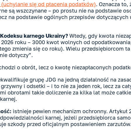
(uchylanie się od płacenia podatków)
. Oznacza to, 
ne są wszczynane – po prostu nie na podstawie os
lecz na podstawie ogólnych przepisów dotyczących 
12 Kodeksu karnego Ukrainy?
Wtedy, gdy kwota niez
2026 roku – 3000 kwot wolnych od opodatkowania;
tego zmienia się co roku). Wielu przedsiębiorcom ta
nie dotyczy”.
 chodzi o obrót, lecz o kwotę niezapłaconych podat
ekwalifikuje grupę JDG na jedną działalność na zasa
rzywny i odsetki – i to nie za jeden rok, lecz za c
i obrotami takie doliczenie za kilka lat może całkie
karnej.
mość:
istnieje pewien mechanizm ochronny. Artykuł 
dpowiedzialności karnej, jeżeli przedsiębiorca samo
je szkody przed oficjalnym postawieniem zarzutów