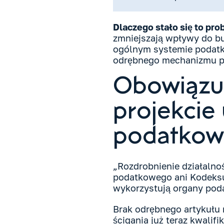
Dlaczego stało się to pr
zmniejszają wpływy do bu
ogólnym systemie podatk
odrębnego mechanizmu pr
Obowiązuj
projekcie
podatkow
„Rozdrobnienie działalno
podatkowego ani Kodeksu 
wykorzystują organy podat
Brak odrębnego artykułu 
ścigania już teraz kwalifi