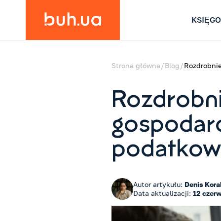
KSIĘG
Strona główna
Blog
Rozdrobnie
Rozdrobni
gospodarc
podatkowe
Autor artykułu:
Denis Kora
Data aktualizacji:
12 czer