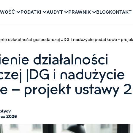
OWOŚĆ
PODATKI
AUDYT
PRAWNIK
BLOG
KONTAKT
nie działalności gospodarczej JDG i nadużycie podatkowe - proje
enie działalności
zej JDG i nadużycie
 – projekt ustawy 
blyov
wca 2026