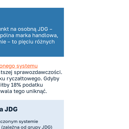
unkt na osobną JDG –
wspólna marka handlowa,
e – to pięciu różnych
onego systemu
tszej sprawozdawczości.
atku ryczałtowego. Gdyby
ciłby 18% podatku
wala tego uniknąć.
a JDG
zczonym systemie
 (zależna od grupy JDG)