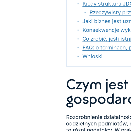
Kiedy struktura J
Rzeczywisty prz
Jaki biznes jest u
Konsekwencje wykr
Co zrobić, jeśli is
FAQ: o terminach,
Wnioski
Czym jest 
gospodarc
Rozdrobnienie działalnośc
oddzielnych podmiotów, n
to różni podatnicy. W pra