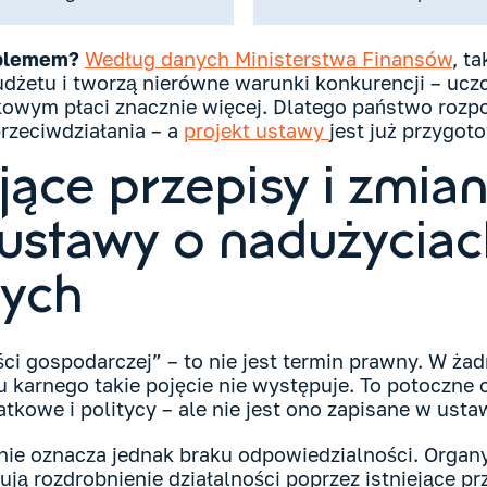
oblemem?
Według danych Ministerstwa Finansów
, t
dżetu i tworzą nierówne warunki konkurencji – uczc
owym płaci znacznie więcej. Dlatego państwo rozp
zeciwdziałania – a
projekt ustawy
jest już przygo
ące przepisy i zmia
 ustawy o nadużyciac
ych
ści gospodarczej” – to nie jest termin prawny. W ż
karnego takie pojęcie nie występuje. To potoczne o
kowe i politycy – ale nie jest ono zapisane w usta
nie oznacza jednak braku odpowiedzialności. Organ
kują rozdrobnienie działalności poprzez istniejące p