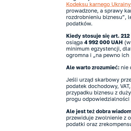
Kodeksu karnego Ukrainy 
prowadzone, a sprawy kar
rozdrobnieniu biznesu”, 
podatków.
Kiedy stosuje się art. 2
osiąga
4 992 000 UAH
(w 
minimum egzystencji, dla
ogromna i „na pewno ich 
Ale warto zrozumieć:
nie
Jeśli urząd skarbowy prz
podatek dochodowy, VAT, g
przypadku biznesu z dużym
progu odpowiedzialności 
Ale jest też dobra wiado
przewiduje zwolnienie z o
podatki oraz zrekompensu