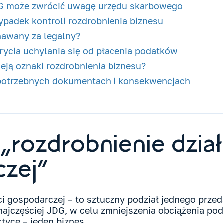
DG może zwrócić uwagę urzędu skarbowego
ypadek kontroli rozdrobnienia biznesu
znawany za legalny?
ycia uchylania się od płacenia podatków
tnieją oznaki rozdrobnienia biznesu?
 potrzebnych dokumentach i konsekwencjach
„rozdrobnienie dział
zej”
i gospodarczej – to sztuczny podział jednego przed
ajczęściej JDG, w celu zmniejszenia obciążenia po
ktyce – jeden biznes.