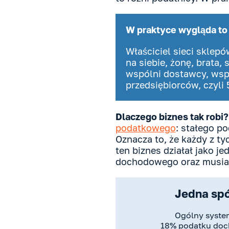
W praktyce wygląda to 
Właściciel sieci sklep
na siebie, żonę, brata
wspólni dostawcy, wspó
przedsiębiorców, czyli 
Dlaczego biznes tak robi?
podatkowego
: stałego p
Oznacza to, że każdy z t
ten biznes działał jako 
dochodowego oraz musiałb
Jedna spó
Ogólny syst
18% podatku do