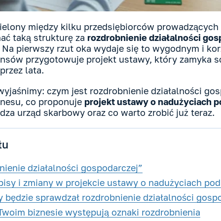
zielony między kilku przedsiębiorców prowadzących 
ać taką strukturę za
rozdrobnienie działalności gos
G? Na pierwszy rzut oka wydaje się to wygodnym i k
nsów przygotowuje projekt ustawy, który zamyka s
przez lata.
yjaśnimy: czym jest rozdrobnienie działalności gosp
znesu, co proponuje
projekt ustawy o nadużyciach 
za urząd skarbowy oraz co warto zrobić już teraz.
łu
nienie działalności gospodarczej”
pisy i zmiany w projekcie ustawy o nadużyciach po
 będzie sprawdzał rozdrobnienie działalności gosp
 Twoim biznesie występują oznaki rozdrobnienia