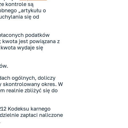
że kontrole są
obnego „artykułu o
uchylania się od
apłaconych podatków
 kwota jest powiązana z
 kwota wydaje się
ków.
dach ogólnych, doliczy
ały skontrolowany okres. W
m realnie zbliżyć się do
212 Kodeksu karnego
dzielnie zapłaci naliczone
.