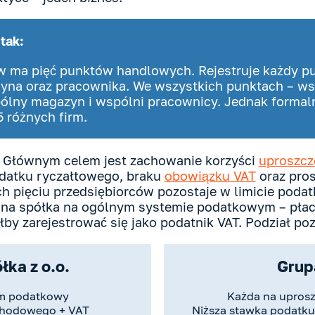
tak:
ów ma pięć punktów handlowych. Rejestruje każdy p
, syna oraz pracownika. We wszystkich punktach – 
lny magazyn i wspólni pracownicy. Jednak formalni
5 różnych firm.
Głównym celem jest zachowanie korzyści
uproszcz
odatku ryczałtowego, braku
obowiązku VAT
oraz pros
ych pięciu przedsiębiorców pozostaje w limicie pod
jedna spółka na ogólnym systemie podatkowym – pła
y zarejestrować się jako podatnik VAT. Podział poz
łka z o.o.
Grup
em podatkowy
Każda na upros
chodowego + VAT
Niższa stawka podatku