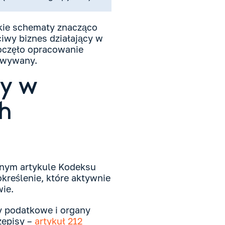
akie schematy znacząco
iwy biznes działający w
oczęło opracowanie
towywany.
ny w
h
adnym artykule Kodeksu
kreślenie, które aktywnie
wie.
y podatkowe i organy
rzepisy –
artykuł 212