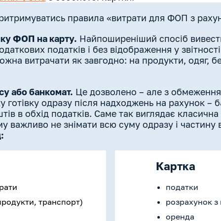
 притримуватись правила «витрати для ФОП з раху
нку ФОП на карту.
Найпоширеніший спосіб вивести
одаткових податків і без відображення у звітності
ожна витрачати як завгодно: на продукти, одяг, бе
су або банкомат.
Це дозволено – але з обмеження
у готівку одразу після надходжень на рахунок – 
тів в обхід податків. Саме так виглядає класична
му важливо не знімати всю суму одразу і частину
:
Картка
трати
податки
продукти, транспорт)
розрахунок з
оренда