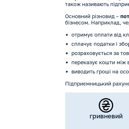
також називають підпри
Основний різновид –
по
бізнесом. Наприклад, че
отримує оплати від кл
сплачує податки і збо
розраховується за тов
переказує кошти між
виводить гроші на осо
Підприємницький рахуно
гривневий