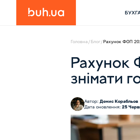
БУХГ
Головна
Блог
Рахунок ФОП 2026
Рахунок 
знімати г
Автор:
Денис Корабльов
Дата оновлення:
25 Черв