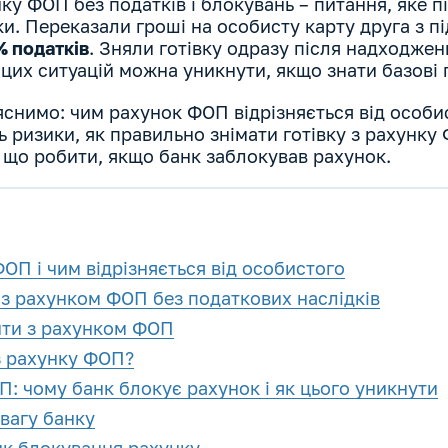
нку ФОП без податків і блокувань – питання, яке п
и. Переказали гроші на особисту карту друга з 
 податків
. Зняли готівку одразу після надходжен
ь цих ситуацій можна уникнути, якщо знати базові 
яснимо: чим рахунок ФОП відрізняється від особис
ть ризики, як правильно знімати готівку з рахунк
 що робити, якщо банк заблокував рахунок.
ОП і чим відрізняється від особистого
з рахунком ФОП без податкових наслідків
ти з рахунком ФОП
з рахунку ФОП?
: чому банк блокує рахунок і як цього уникнути
вагу банку