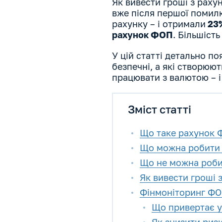
Як вивести гроші з раху
вже після першої помилк
рахунку – і отримали
23%
рахунок ФОП
. Більшіст
У цій статті детально по
безпечні, а які створюю
працювати з валютою – і
Зміст статті
Що таке рахунок Ф
Що можна робити 
Що не можна роби
Як вивести гроші 
Фінмоніторинг ФОП
Що привертає у