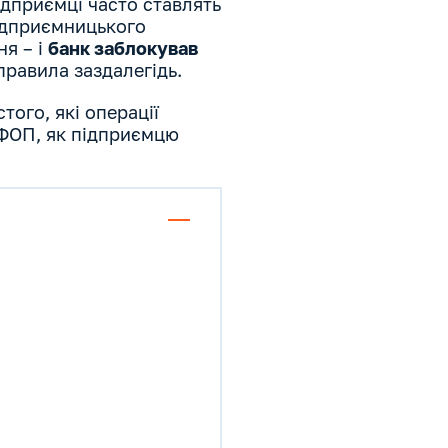
ідприємці часто ставлять
підприємницького
ня – і
банк заблокував
правила заздалегідь.
того, які операції
у ФОП, як підприємцю