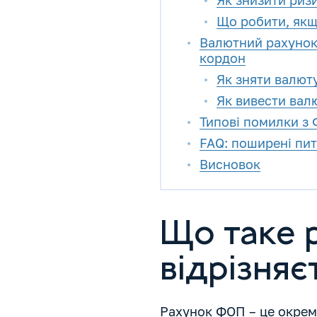
Як знизити риз
Що робити, якщ
Валютний рахунок 
кордон
Як зняти валют
Як вивести валю
Типові помилки з 
FAQ: поширені пи
Висновок
Що таке 
відрізняє
Рахунок ФОП – це окре