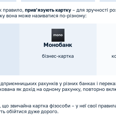
к правило,
прив’язують картку
– для зручності ро
нку вона може називатися по-різному:
Монобанк
бізнес-картка
к
дприємницьких рахунків у різних банках і перека
ована як дохід на одному рахунку, повторно вклю
, що звичайна картка фізособи – у неї свої прави
уть обійтися дуже дорого.