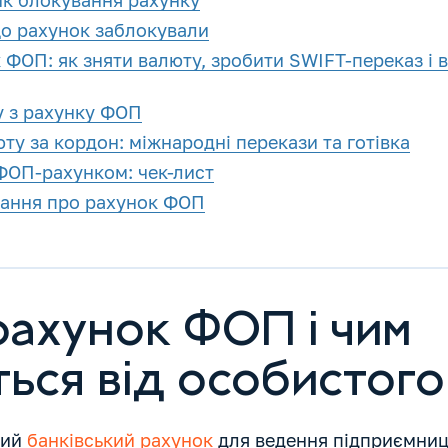
ик блокування рахунку
о рахунок заблокували
ФОП: як зняти валюту, зробити SWIFT-переказ і 
у з рахунку ФОП
ту за кордон: міжнародні перекази та готівка
ФОП-рахунком: чек-лист
тання про рахунок ФОП
рахунок ФОП і чим
ться від особистого
мий
банківський рахунок
для ведення підприємниць