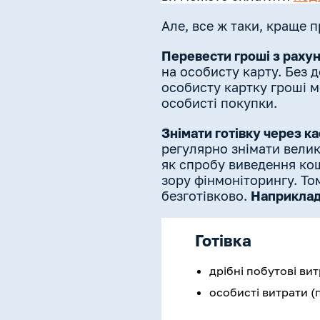
Але, все ж таки, краще
Перевести гроші з раху
на особисту карту. Без д
особисту картку гроші м
особисті покупки.
Знімати готівку через ка
регулярно знімати велик
як спробу виведення кош
зору фінмоніторингу. То
безготівково.
Наприклад
Готівка
дрібні побутові ви
особисті витрати (