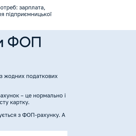
потреб: зарплата,
ля підприємницької
ом ФОП
ез жодних податкових
ахунок – це нормально і
сту картку.
ується з ФОП-рахунку. А