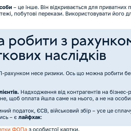
особи
– це інше. Він відкривається для приватних 
тежі, побутові перекази. Використовувати його д
.
 робити з рахунк
кових наслідків
П-рахунком несе ризики. Ось що можна робити б
ієнтів.
Надходження від контрагентів на бізнес-р
не, щоб оплата йшла саме на нього, а не на особи
ний податок, ЄСВ, військовий збір – усе це сплач
ись – є
лайфхак
:
атки ФОПа
з особистої картки.