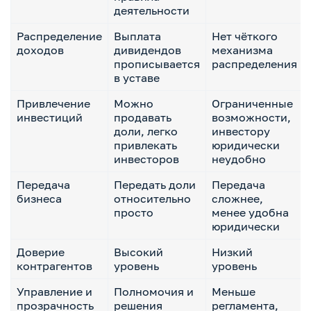
деятельности
Распределение
Выплата
Нет чёткого
доходов
дивидендов
механизма
прописывается
распределения
в уставе
Привлечение
Можно
Ограниченные
инвестиций
продавать
возможности,
доли, легко
инвестору
привлекать
юридически
инвесторов
неудобно
Передача
Передать доли
Передача
бизнеса
относительно
сложнее,
просто
менее удобна
юридически
Доверие
Высокий
Низкий
контрагентов
уровень
уровень
Управление и
Полномочия и
Меньше
прозрачность
решения
регламента,