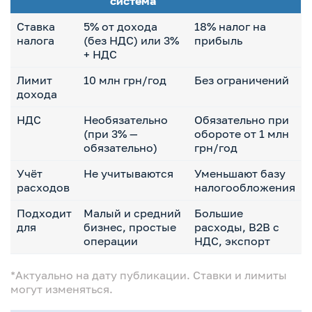
система
Ставка
5% от дохода
18% налог на
налога
(без НДС) или 3%
прибыль
+ НДС
Лимит
10 млн грн/год
Без ограничений
дохода
НДС
Необязательно
Обязательно при
(при 3% —
обороте от 1 млн
обязательно)
грн/год
Учёт
Не учитываются
Уменьшают базу
расходов
налогообложения
Подходит
Малый и средний
Большие
для
бизнес, простые
расходы, B2B с
операции
НДС, экспорт
*Актуально на дату публикации. Ставки и лимиты
могут изменяться.