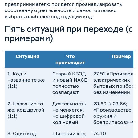
предпринимателю придется проанализировать
собственную деятельность и самостоятельно
выбрать наиболее подходящий код.
Пять ситуаций при переходе (с
примерами)
Ситуация
Что
Пример
происходит
1. Код и
Старый КВЭД
27.51 «Производс
название те же
и новый NACE
электрических
(1:1)
полностью
бытовых приборо
совпадают
без изменений
2. Название то
Деятельность
23.69 → 23.66;
же, код другой
не меняется,
«Производство
(1:1)
но цифровой
оружия и
код новый
боеприпасов» → 2
3. Один код
Широкий код
74.10