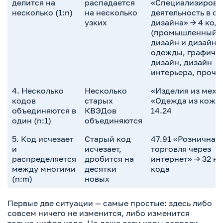
делится на
распадается
«Специализирова
несколько (1:n)
на несколько
деятельность в с
узких
дизайна» → 4 код
(промышленный
дизайн и дизайн
одежды, графиче
дизайн, дизайн
интерьера, проче
4. Несколько
Несколько
«Изделия из меха
кодов
старых
«Одежда из кожи
объединяются в
КВЭДов
14.24
один (n:1)
объединяются
5. Код исчезает
Старый код
47.91 «Розничная
и
исчезает,
торговля через
распределяется
дробится на
интернет» → 32 н
между многими
десятки
кода
(n:m)
новых
Первые две ситуации — самые простые: здесь либо
совсем ничего не изменится, либо изменится