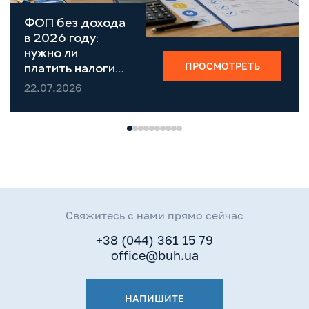
ФОП без дохода
в 2026 году:
нужно ли
ПРОСМОТРЕТЬ
платить налоги и
сдавать
22.07.2026
отчётность
Свяжитесь с нами прямо сейчас
+38 (044) 361 15 79
office@buh.ua
НАПИШИТЕ