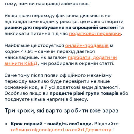
тому, чим ви насправді займаєтесь.
Якщо після переходу фактична діяльність не
відповідатиме кодам у реєстрі, це може створити
ризики для перебування на спрощеній системі
та
викликати питання під час
податкової перевірки
.
Найбільше це стосується
онлайн-продавців
із
кодом 47.91 – саме їм перехід дається
найскладніше. Як загалом
підібрати, додати чи
змінити КВЕД
, ми розбирали в окремій статті.
Саме тому після появи офіційного механізму
переходу важливо буде перевірити не лише
основний код, а й усі додаткові види діяльності.
Особливо якщо ви
продаєте різні групи товарів
або
поєднуєте кілька напрямів бізнесу.
Три кроки, які варто зробити вже зараз
Крок перший – знайдіть свої коди.
Відкрийте
таблицю відповідності на сайті Держстату
і