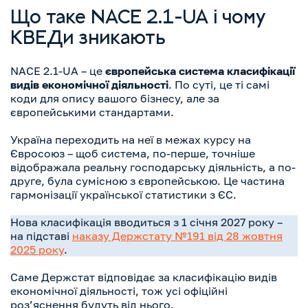
Що таке NACE 2.1-UA і чому
КВЕДи зникають
NACE 2.1-UA – це
європейська система класифікації
видів економічної діяльності
. По суті, це ті самі
коди для опису вашого бізнесу, але за
європейськими стандартами.
Україна переходить на неї в межах курсу на
Євросоюз – щоб система, по-перше, точніше
відображала реальну господарську діяльність, а по-
друге, була сумісною з європейською. Це частина
гармонізації української статистики з ЄС.
Нова класифікація вводиться з 1 січня 2027 року –
на підставі
наказу Держстату №191 від 28 жовтня
2025 року
.
Саме Держстат відповідає за класифікацію видів
економічної діяльності, тож усі офіційні
роз’яснення будуть від нього.