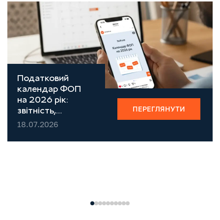
Податковий
календар ФОП
на 2026 рік:
ПЕРЕГЛЯНУТИ
звітність,
податки та
18.07.2026
строки сплати