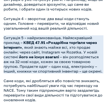
дизайнер, доведеться зрозуміти, що саме ви
робите, і обрати один із чотирьох нових кодів.
Ситуація 4 – зворотна: два ваші коди стануть
одним. Головне – перевірити, чи відповідає новий
узагальнений код вашій реальній діяльності.
Ситуація 5 – найризикованіша. Найяскравіший
приклад –
КВЕД 47.91 «Роздрібна торгівля через
інтернет»
, який знають майже всі, хто продає
онлайн: через сайт, Instagram чи Rozetka. У новій
системі
його не існує взагалі
– він розподіляється
аж на 32 нові коди, кожен за своєю товарною
групою. Продаєте одяг – один код, електроніку –
інший, книжки чи спортивний інвентар – ще окремі.
Саме коди, які дробляться або повністю зникають,
потребують найбільшої уваги під час переходу на
NACE. Тому таким підприємцям варто заздалегідь
перевірити свої види діяльності та підготуватися до
оновлення кодів.