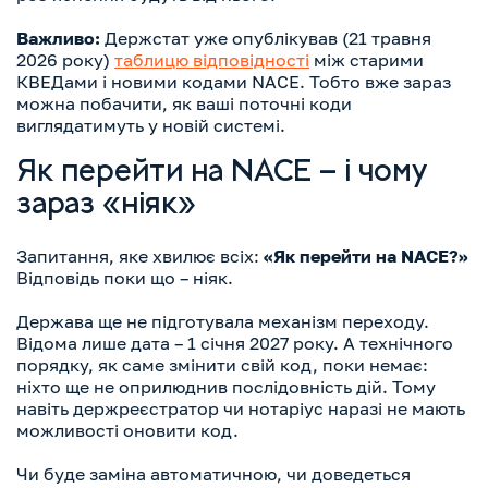
Важливо:
Держстат уже опублікував (21 травня
2026 року)
таблицю відповідності
між старими
КВЕДами і новими кодами NACE. Тобто вже зараз
можна побачити, як ваші поточні коди
виглядатимуть у новій системі.
Як перейти на NACE – і чому
зараз «ніяк»
Запитання, яке хвилює всіх:
«Як перейти на NACE?»
Відповідь поки що – ніяк.
Держава ще не підготувала механізм переходу.
Відома лише дата – 1 січня 2027 року. А технічного
порядку, як саме змінити свій код, поки немає:
ніхто ще не оприлюднив послідовність дій. Тому
навіть держреєстратор чи нотаріус наразі не мають
можливості оновити код.
Чи буде заміна автоматичною, чи доведеться