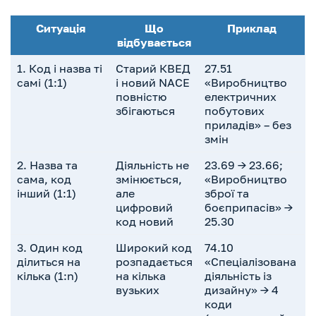
Ситуація
Що
Приклад
відбувається
1. Код і назва ті
Старий КВЕД
27.51
самі (1:1)
і новий NACE
«Виробництво
повністю
електричних
збігаються
побутових
приладів» – без
змін
2. Назва та
Діяльність не
23.69 → 23.66;
сама, код
змінюється,
«Виробництво
інший (1:1)
але
зброї та
цифровий
боєприпасів» →
код новий
25.30
3. Один код
Широкий код
74.10
ділиться на
розпадається
«Спеціалізована
кілька (1:n)
на кілька
діяльність із
вузьких
дизайну» → 4
коди