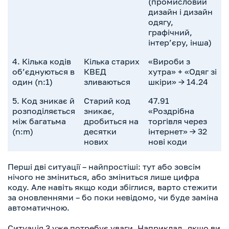
(промисловий
дизайн і дизайн
одягу,
графічний,
інтер’єру, інша)
4. Кілька кодів
Кілька старих
«Вироби з
об’єднуються в
КВЕД
хутра» + «Одяг зі
один (n:1)
зливаються
шкіри» → 14.24
5. Код зникає й
Старий код
47.91
розподіляється
зникає,
«Роздрібна
між багатьма
дробиться на
торгівля через
(n:m)
десятки
інтернет» → 32
нових
нові коди
Перші дві ситуації – найпростіші: тут або зовсім
нічого не зміниться, або зміниться лише цифра
коду. Але навіть якщо коди збіглися, варто стежити
за оновленнями – бо поки невідомо, чи буде заміна
автоматичною.
Ситуація 3 уже потребує уваги. Наприклад, якщо ви