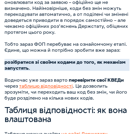
оновлювати код за заявою – офіційно ще не
визначено. Найімовірніше, коди без змін можуть
перекодувати автоматично, а от поділені чи змінені
доведеться приводити в порядок самостійно – але
чекаємо офіційних роз’яснень Держстату, обіцяних
протягом цього року.
Тобто зараз ФОП перебуває на ознайомчому етапі.
Єдине, що можна й потрібно зробити вже зараз:
розібратися зі своїми кодами до того, як механізм
запустять
.
Водночас уже зараз варто
перевірити свої КВЕДи
через
таблицю відповідності
. Це дозволить
зрозуміти, чи переходить ваш код без змін, чи його
буде розділено на кілька нових кодів.
Таблиця відповідності: як вона
влаштована
Таблицю можна знайти
на сайті Держстату
.