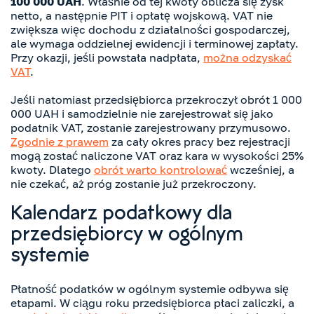
100 000 UAH
. Właśnie od tej kwoty oblicza się zysk
netto, a następnie PIT i opłatę wojskową. VAT nie
zwiększa więc dochodu z działalności gospodarczej,
ale wymaga oddzielnej ewidencji i terminowej zapłaty.
Przy okazji, jeśli powstała nadpłata,
można odzyskać
VAT
.
Jeśli natomiast przedsiębiorca przekroczył obrót 1 000
000 UAH i samodzielnie nie zarejestrował się jako
podatnik VAT, zostanie zarejestrowany przymusowo.
Zgodnie z prawem
za cały okres pracy bez rejestracji
mogą zostać naliczone VAT oraz kara w wysokości 25%
kwoty. Dlatego
obrót warto kontrolować
wcześniej, a
nie czekać, aż próg zostanie już przekroczony.
Kalendarz podatkowy dla
przedsiębiorcy w ogólnym
systemie
Płatność podatków w ogólnym systemie odbywa się
etapami. W ciągu roku przedsiębiorca płaci zaliczki, a