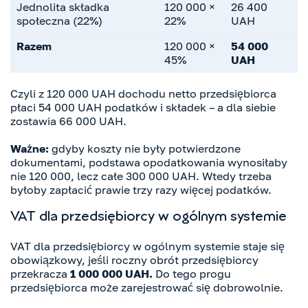
Jednolita składka
120 000 ×
26 400
społeczna (22%)
22%
UAH
Razem
120 000 ×
54 000
45%
UAH
Czyli z 120 000 UAH dochodu netto przedsiębiorca
płaci 54 000 UAH podatków i składek – a dla siebie
zostawia 66 000 UAH.
Ważne:
gdyby koszty nie były potwierdzone
dokumentami, podstawa opodatkowania wynosiłaby
nie 120 000, lecz całe 300 000 UAH. Wtedy trzeba
byłoby zapłacić prawie trzy razy więcej podatków.
VAT dla przedsiębiorcy w ogólnym systemie
VAT dla przedsiębiorcy w ogólnym systemie staje się
obowiązkowy, jeśli roczny obrót przedsiębiorcy
przekracza
1 000 000 UAH.
Do tego progu
przedsiębiorca może zarejestrować się dobrowolnie.