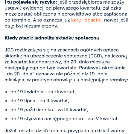
I tu pojawia się ryzyko:
jeśli przedsiębiorca nie zdąży
ustawić ewidencji od pierwszego kwartału, zaliczka
może zostać obliczona nieprawidłowo albo zapłacona
po terminie. A to oznacza już
karę i odsetki
, nawet jeśli
błąd był niezamierzony.
Kiedy płacić jednolitą składkę społeczną
JDG rozliczająca się na zasadach ogólnych opłaca
składkę na ubezpieczenie społeczne (ЄСВ), naliczoną
za kwartał kalendarzowy, do 20. dnia miesiąca
następującego po tym kwartale. Ponieważ określenie
„do 20. dnia” oznacza nie później niż 19. dnia
miesiąca, w praktyce obowiązują następujące terminy:
do 19 kwietnia – za I kwartał,
do 19 lipca – za II kwartał,
do 19 października – za III kwartał,
do 19 stycznia następnego roku – za IV kwartał.
Jeżeli ostatni dzień terminu przypada na dzień wolny