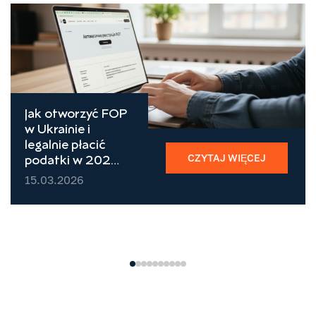
Jak otworzyć FOP
w Ukrainie i
legalnie płacić
CZYTAJ WIĘCEJ
podatki w 2026
roku
15.03.2026