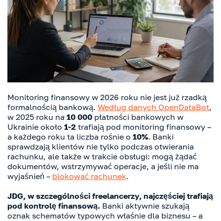
Monitoring finansowy w 2026 roku nie jest już rzadką
formalnością bankową.
Według danych OpenDataBot
,
w 2025 roku na
10 000
płatności bankowych w
Ukrainie około
1-2
trafiają pod monitoring finansowy –
a każdego roku ta liczba rośnie o
10%
. Banki
sprawdzają klientów nie tylko podczas otwierania
rachunku, ale także w trakcie obsługi: mogą żądać
dokumentów, wstrzymywać operacje, a jeśli nie ma
wyjaśnień –
blokować rachunek
.
JDG, w szczególności freelancerzy, najczęściej trafiają
pod kontrolę finansową.
Banki aktywnie szukają
oznak schematów typowych właśnie dla biznesu – a