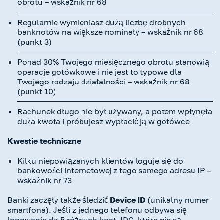
obrotu – wskaźnik nr 68
Regularnie wymieniasz dużą liczbę drobnych
banknotów na większe nominały – wskaźnik nr 68
(punkt 3)
Ponad 30% Twojego miesięcznego obrotu stanowią
operacje gotówkowe i nie jest to typowe dla
Twojego rodzaju działalności – wskaźnik nr 68
(punkt 10)
Rachunek długo nie był używany, a potem wpłynęła
duża kwota i próbujesz wypłacić ją w gotówce
Kwestie techniczne
Kilku niepowiązanych klientów loguje się do
bankowości internetowej z tego samego adresu IP –
wskaźnik nr 73
Banki zaczęły także śledzić
Device ID
(unikalny numer
smartfona). Jeśli z jednego telefonu odbywa się
logowanie do 5 różnych kont JDG, które nie są