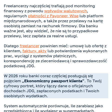
Freelancerzy najczęściej trafiają pod monitoring
finansowy z powodu
wpływów walutowych
,
regularnych
płatności z Payoneer, Wise
lub platform
międzynarodowych, a także przez przelewy na kartę
osobistą zamiast na rachunek firmowy. Dla banku
ważne jest, aby widzieć, że nie są to przypadkowe
przelewy, lecz zapłata za realne usługi.
Dlatego
freelancer
powinien mieć: umowę lub ofertę z
klientem,
faktury, akty
lub potwierdzenia wykonanych
prac, wyciągi z systemów płatniczych,
korespondencję ze zleceniodawcą i sprawozdawczość
podatkową JDG.
W 2026 roku banki coraz częściej posługują się
pojęciem
„Ekonomiczny paszport klienta”
. To Twój
cyfrowy portret, który łączy dane o oficjalnych
dochodach JDG, zapłaconych podatkach i Twoich
osobistych wydatkach.
System automatycznie porównuje, ile zarabiasz jako
przedsiębiorca i ile wydajesz w supermarketach,