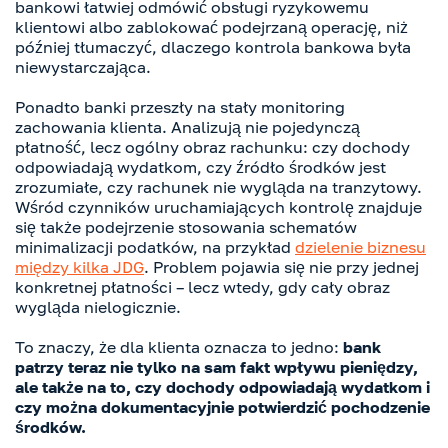
bankowi łatwiej odmówić obsługi ryzykowemu
klientowi albo zablokować podejrzaną operację, niż
później tłumaczyć, dlaczego kontrola bankowa była
niewystarczająca.
Ponadto banki przeszły na stały monitoring
zachowania klienta. Analizują nie pojedynczą
płatność, lecz ogólny obraz rachunku: czy dochody
odpowiadają wydatkom, czy źródło środków jest
zrozumiałe, czy rachunek nie wygląda na tranzytowy.
Wśród czynników uruchamiających kontrolę znajduje
się także podejrzenie stosowania schematów
minimalizacji podatków, na przykład
dzielenie biznesu
między kilka JDG
. Problem pojawia się nie przy jednej
konkretnej płatności – lecz wtedy, gdy cały obraz
wygląda nielogicznie.
To znaczy, że dla klienta oznacza to jedno:
bank
patrzy teraz nie tylko na sam fakt wpływu pieniędzy,
ale także na to, czy dochody odpowiadają wydatkom i
czy można dokumentacyjnie potwierdzić pochodzenie
środków.