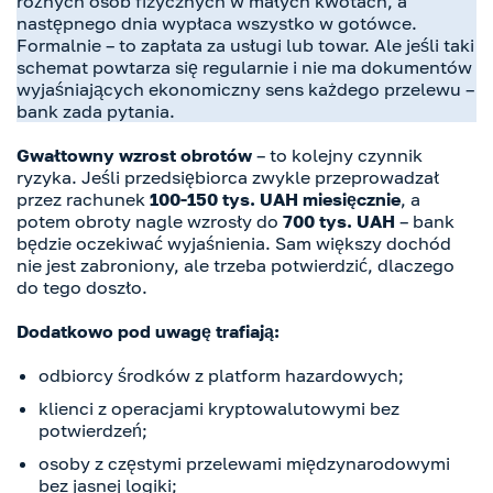
różnych osób fizycznych w małych kwotach, a
następnego dnia wypłaca wszystko w gotówce.
Formalnie – to zapłata za usługi lub towar. Ale jeśli taki
schemat powtarza się regularnie i nie ma dokumentów
wyjaśniających ekonomiczny sens każdego przelewu –
bank zada pytania.
Gwałtowny wzrost obrotów
– to kolejny czynnik
ryzyka. Jeśli przedsiębiorca zwykle przeprowadzał
przez rachunek
100-150 tys. UAH miesięcznie
, a
potem obroty nagle wzrosły do
700 tys. UAH
– bank
będzie oczekiwać wyjaśnienia. Sam większy dochód
nie jest zabroniony, ale trzeba potwierdzić, dlaczego
do tego doszło.
Dodatkowo pod uwagę trafiają:
odbiorcy środków z platform hazardowych;
klienci z operacjami kryptowalutowymi bez
potwierdzeń;
osoby z częstymi przelewami międzynarodowymi
bez jasnej logiki;