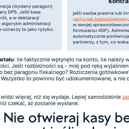
kontr
eracja (wydany paragon)
ery DPS. Jeśli kasa
jeśli osoba prawna lub in
rót, a w deklaracji
rachunek bezgotówkowy
 algorytm administracji
w swojej sprawozdawczoś
 oznaczy to jako ryzyko.
formularzu 4DF). Admini
automatycznie porównuje 
partnerzy, z tym, co wska
artału
: ile faktycznie wpłynęło na konto, ile należy 
ści. Jeśli rozbieżności są – miej pod ręką wyjaśnieni
 bez paragonu fiskalnego? Rozliczenia gotówkowe?
u? Wszystko to powinno być udokumentowane, a nie 
idzi więcej, niż się wydaje. Lepiej samodzielnie
za
iż czekać, aż zostanie wysłane.
 Nie otwieraj kasy b