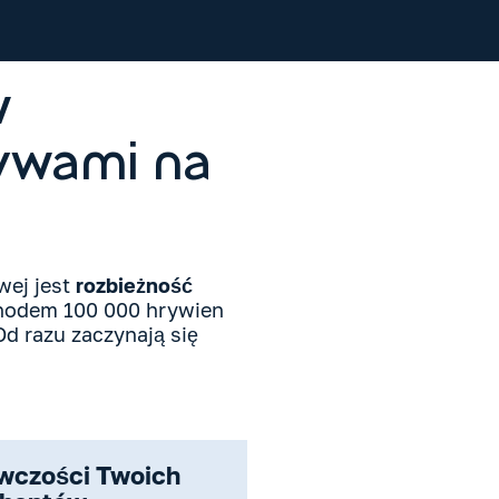
w
ływami na
wej jest
rozbieżność
chodem 100 000 hrywien
Od razu zaczynają się
wczości Twoich