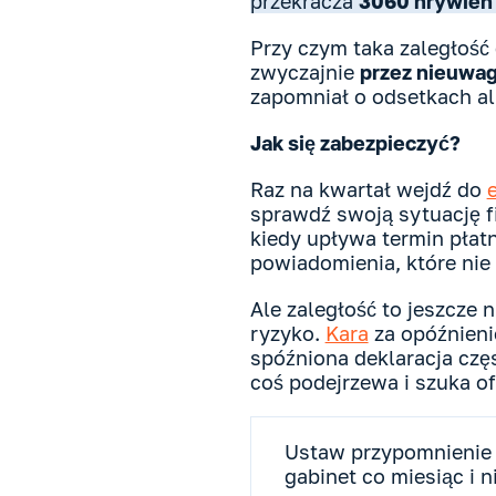
przekracza
3060 hrywien 
Przy czym taka zaległość 
zwyczajnie
przez nieuwa
zapomniał o odsetkach al
Jak się zabezpieczyć?
Raz na kwartał wejdź do
sprawdź swoją sytuację fi
kiedy upływa termin pła
powiadomienia, które nie 
Ale zaległość to jeszcze 
ryzyko.
Kara
za opóźnieni
spóźniona deklaracja czę
coś podejrzewa i szuka of
Ustaw przypomnienie 
gabinet co miesiąc i n