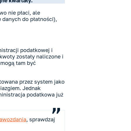
jne kwartały.
o nie płaci, ale
e danych do płatności),
istracji podatkowej i
kwoty zostały naliczone i
– mogą tam być
aktowana przez system jako
iazgiem. Jednak
ministracja podatkowa już
rawozdania
, sprawdzaj