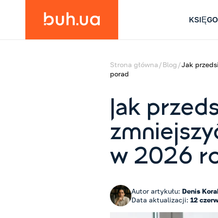
KSIĘG
Strona główna
Blog
Jak przeds
porad
Jak przed
zmniejszy
w 2026 ro
Autor artykułu:
Denis Kora
Data aktualizacji:
12 czer