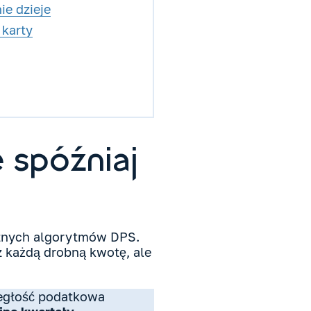
ie dzieje
 karty
e spóźniaj
ycznych algorytmów DPS.
 każdą drobną kwotę, ale
aległość podatkowa