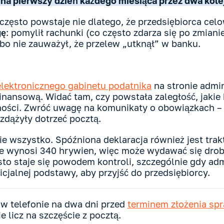
na pierwszy dzień każdego miesiąca przez dwa kole
często powstaje nie dlatego, że przedsiębiorca celow
gę
: pomylił rachunki (co często zdarza się po zmiani
bo nie zauważył, że przelew „utknął” w banku.
elektronicznego gabinetu podatnika
na stronie admin
nansową. Widać tam, czy powstała zaległość, jakie 
tności. Zwróć uwagę na komunikaty o obowiązkach 
zdążyły dotrzeć pocztą.
nie wszystko. Spóźniona deklaracja również jest tr
e wynosi 340 hrywien, więc może wydawać się drob
sto staje się powodem kontroli, szczególnie gdy ad
icjalnej podstawy, aby przyjść do przedsiębiorcy.
w telefonie na dwa dni przed
terminem złożenia sp
ie licz na szczęście z pocztą.