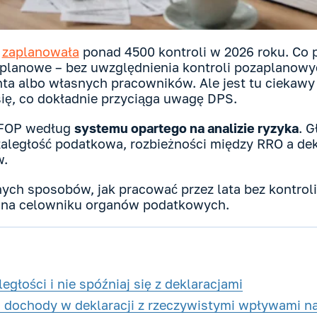
a
za
planowała
ponad 4500 kontroli w 2026 roku. Co p
le planowe – bez uwzględnienia kontroli pozaplanowy
nta albo własnych pracowników. Ale jest tu ciekawy
się, co dokładnie przyciąga uwagę DPS.
 FOP według
systemu opartego na analizie ryzyka
. 
zaległość podatkowa, rozbieżności między RRO a dek
w.
ch sposobów, jak pracować przez lata bez kontroli, 
uż na celowniku organów podatkowych.
ległości i nie spóźniaj się z deklaracjami
 dochody w deklaracji z rzeczywistymi wpływami n