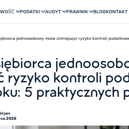
OWOŚĆ
PODATKI
AUDYT
PRAWNIK
BLOG
KONTAKT
iębiorca jednoosobowy może zmniejszyć ryzyko kontroli podatkowe
siębiorca jednooso
ć ryzyko kontroli po
ku: 5 praktycznych 
blyov
wca 2026