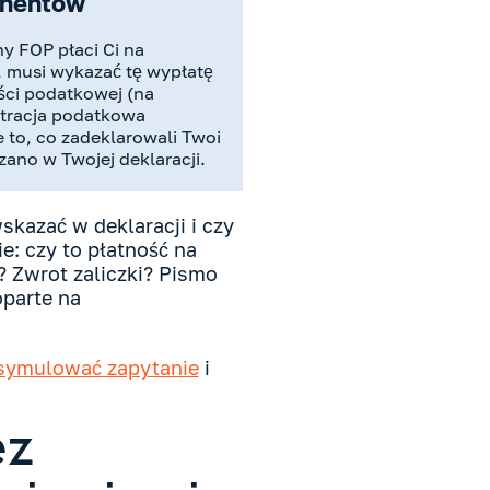
ahentów
ny FOP płaci Ci na
, musi wykazać tę wypłatę
ci podatkowej (na
stracja podatkowa
to, co zadeklarowali Twoi
zano w Twojej deklaracji.
wskazać w deklaracji i czy
e: czy to płatność na
 Zwrot zaliczki? Pismo
oparte na
symulować zapytanie
i
ez