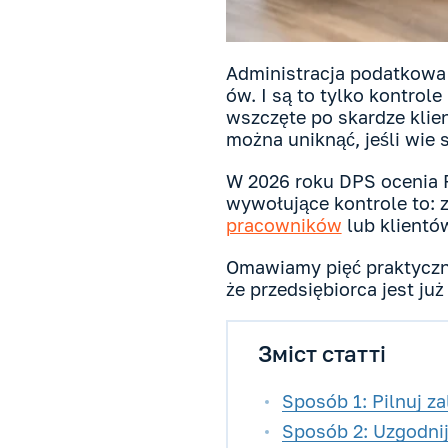
Administracja podatkow
ów. I są to tylko kontro
wszczęte po skardze klie
można uniknąć, jeśli wie 
W 2026 roku DPS ocenia
wywołujące kontrole to: 
pracowników
lub klientó
Omawiamy pięć praktyczny
że przedsiębiorca jest j
Зміст статті
Sposób 1: Pilnuj za
Sposób 2: Uzgodnij