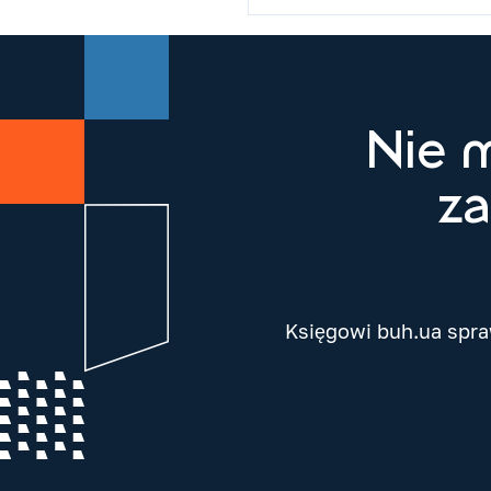
Nie 
za
Księgowi buh.ua spraw