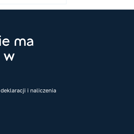
ie ma
w w
eklaracji i naliczenia