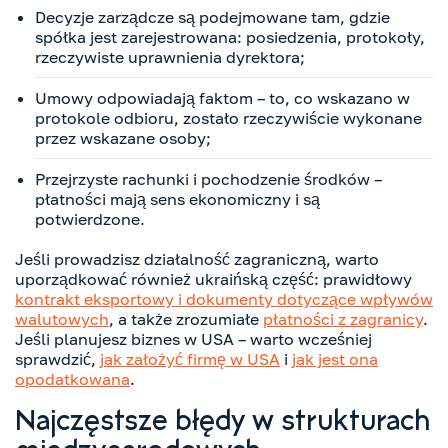
Decyzje zarządcze są podejmowane tam, gdzie
spółka jest zarejestrowana: posiedzenia, protokoły,
rzeczywiste uprawnienia dyrektora;
Umowy odpowiadają faktom – to, co wskazano w
protokole odbioru, zostało rzeczywiście wykonane
przez wskazane osoby;
Przejrzyste rachunki i pochodzenie środków –
płatności mają sens ekonomiczny i są
potwierdzone.
Jeśli prowadzisz działalność zagraniczną, warto
uporządkować również ukraińską część: prawidłowy
kontrakt eksportowy i dokumenty dotyczące wpływów
walutowych
, a także zrozumiałe
płatności z zagranicy
.
Jeśli planujesz biznes w USA – warto wcześniej
sprawdzić,
jak założyć firmę w USA
i
jak jest ona
opodatkowana
.
Najczęstsze błędy w strukturach