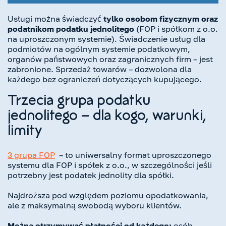
Usługi można świadczyć
tylko osobom fizycznym oraz
podatnikom podatku jednolitego
(FOP i spółkom z o.o.
na uproszczonym systemie). Świadczenie usług dla
podmiotów na ogólnym systemie podatkowym,
organów państwowych oraz zagranicznych firm – jest
zabronione. Sprzedaż towarów – dozwolona dla
każdego bez ograniczeń dotyczących kupującego.
Trzecia grupa podatku
jednolitego – dla kogo, warunki,
limity
3 gru
p
a FOP
– to uniwersalny format uproszczonego
systemu dla FOP i spółek z o.o., w szczególności jeśli
potrzebny jest podatek jednolity dla spółki.
Najdroższa pod względem poziomu opodatkowania,
ale z maksymalną swobodą wyboru klientów.
Można otrzymywać płatności od każdego:
osób