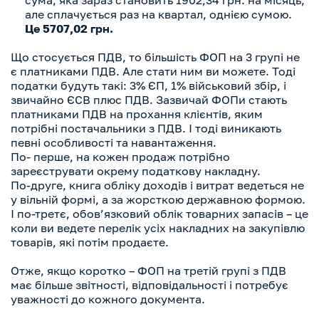
але сплачується раз на квартал, однією сумою.
Це 5707,02 грн.
Що стосується
ПДВ, то більшість ФОП на 3 групі не
є платниками ПДВ. Але стати ним ви можете. Тоді
податки будуть такі: 3% ЄП, 1% військовий збір, і
звичайно ЄСВ плюс ПДВ. Зазвичай ФОПи стають
платниками ПДВ на прохання клієнтів, яким
потрібні постачальники з ПДВ. І тоді виникають
певні особливості та навантаження.
По- перше, на кожен продаж потрібно
зареєструвати окрему податкову накладну.
По-друге, книга обліку доходів і витрат ведеться не
у вільній формі, а за жорсткою державною формою.
І по-третє, обов’язковий облік товарних запасів – це
коли ви ведете перелік усіх накладних на закупівлю
товарів, які потім продаєте.
Отже, якщо коротко – ФОП на третій групі з ПДВ
має більше звітності, відповідальності і потребує
уважності до кожного документа.