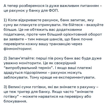
А тепер розберемося із дуже важливим питанням –
це рахунок у банку для ФОП.
1) Коли відкриваєте рахунок, банк запитає, яку
суму ви плануєте отримувати. Не бійтеся – вказуйте
більше. Це не обтяжить
вас додатковими
податками, проте чим більший орієнтовний оборот
ви заявите – тим менше шансів, що банк почне
перевіряти кожну вашу транзакцію через
фінмоніторинг.
2) Запамʼятайте: перші пів року банк вас буде дуже
уважно моніторити. Це як своєрідний
“випробувальний термін”. І якщо ваші платежі
здадуться підозрілими – рахунок можуть
заблокувати. Тому краще не експериментувати.
3) Великі суми готівки, які ви знімаєте з рахунку –
це теж тригер для банку. Якщо часто “знімаєте
готівку” – можете нарватися на перевірку або
блокування.