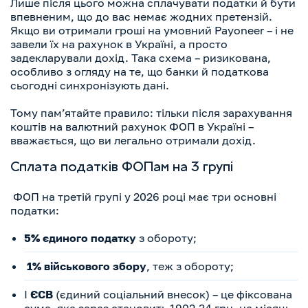
Лише після цього можна сплачувати податки й бути
впевненим, що до вас немає жодних претензій.
Якщо ви отримали гроші на умовний Payoneer – і не
завели їх на рахунок в Україні, а просто
задекларували дохід. Така схема – ризикована,
особливо з огляду на те, що банки й податкова
сьогодні синхронізують дані.
Тому
памʼятайте
правило: тільки після зарахування
коштів на валютний рахунок ФОП в Україні –
вважається, що ви легально отримали дохід.
Сплата податків ФОПам на 3 групі
ФОП на третій групі у 2026 році має три основні
податки:
5% єдиного податку
з обороту;
1% військового збору
, теж з обороту;
І
ЄСВ
(єдиний соціальний внесок)
– це фіксована
сума, яка зараз становить 1902,34 грн. на місяць,