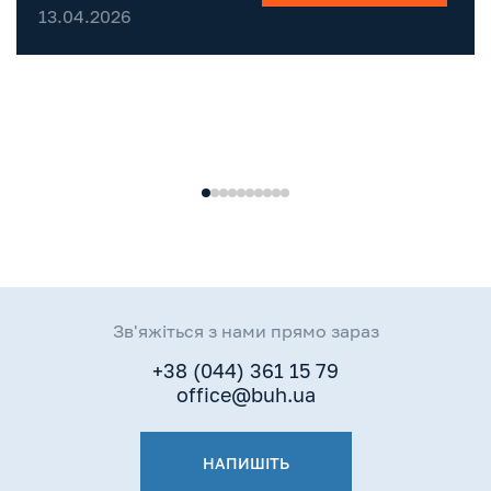
році: покрокова
13.04.2026
інструкція
Зв'яжіться з нами прямо зараз
+38 (044) 361 15 79
office@buh.ua
НАПИШІТЬ