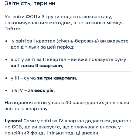
Звітність, терміни
Усі звіти ФОПи 3 групи подають щокварталу,
накопичувальним методом, а не кожного місяця.
Тобто:
у звіті за І квартал (січень-березень) ви вказуєте
дохід тільки за цей період;
а от у звіті за ІІ квартал – ви вже показуєте суму
за І плюс ІІ квартали
,
у ІІІ – сума
за три квартали
,
і в IV – за
весь рік
.
На подання звітів у вас є 40 календарних днів після
звітного кварталу.
І увага!
Саме у звіті за IV квартал додається додаток
по ЄСВ, де ви вказуєте, що сплачували внесок у
пенсійний фонд. І тільки тоді ці внески