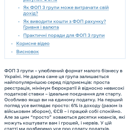
Як ФОП 3 групи може витрачати свій
дохід?
Як виводити кошти з ФОП рахунку?
Гривня і валюта
Практичні поради для ФОП 3 групи
Корисне відео
Висновок
ФОП 3 групи – улюблений формат малого бізнесу в
Україні. Не дарма саме ця група залишається
найпопулярнішою серед підприємців: проста
реєстрація, мінімум бюрократії й відносно невисокі
податкові ставки – ідеальне поєднання для старту.
Особливо якщо ви на єдиному податку. На перший
погляд усе виглядає просто: 6% із доходу (разом із
військовим збором), ЄСВ – і працюй собі спокійно.
Але за цим “просто” ховаються десятки нюансів, які
можуть коштувати вам і грошей, і нервів. У цій
статті ми розберемо усе про сплату податків,