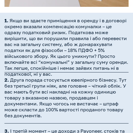
1.
Якщо ви здаєте приміщення в оренду і в договорі
окремо вказали компенсацію комуналки – це
одразу податковий ризик. Податкова може
вирішити, що ви порушили правила і або перевести
вас на загальну систему, або ж донарахувати
податки як для фізособи – 18% ПДФО + 5%
військового збору. Як цього уникнути? Просто
включайте всі “комунальні” у загальну суму оренди.
Так легше, спокійніше і немає зайвих питань ні в
податкової, ні у вас.
2.
Друга порада стосується ювелірного бізнесу. Тут
без третьої групи ніяк, але головне
– чіткий облік. У
вас мають бути всі накладні на кожну одиницю
товару з вказаною назвою, продавцем і
документами. Якщо чогось не вистачає – штраф
може скласти до 100% вартості проданого товару
без документів.
3.
І третій момент – це доходи з Payoneer, стоків та