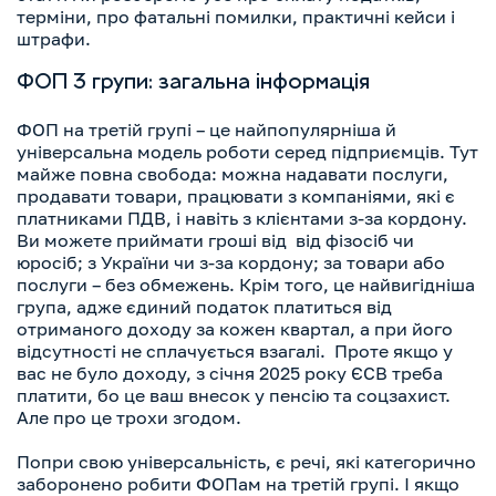
терміни, про фатальні помилки, практичні кейси і
штрафи.
ФОП 3 групи: загальна інформація
ФОП на третій групі – це найпопулярніша й
універсальна модель роботи серед підприємців. Тут
майже повна свобода: можна надавати послуги,
продавати товари, працювати з компаніями, які є
платниками ПДВ, і навіть з клієнтами з-за кордону.
Ви можете приймати гроші від від фізосіб чи
юросіб; з України чи з-за кордону; за товари або
послуги – без обмежень. Крім того, це найвигідніша
група, адже єдиний податок платиться від
отриманого доходу за кожен квартал, а при його
відсутності не сплачується взагалі. Проте якщо у
вас не було доходу, з січня 2025 року ЄСВ треба
платити, бо це ваш внесок у пенсію та соцзахист.
Але про це трохи згодом.
Попри свою універсальність, є речі, які категорично
заборонено робити ФОПам на третій групі. І якщо