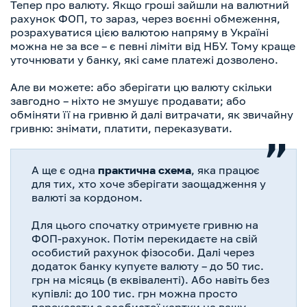
Тепер про валюту. Якщо гроші зайшли на валютний
рахунок ФОП, то зараз, через воєнні обмеження,
розрахуватися цією валютою напряму в Україні
можна не за все – є певні ліміти від НБУ. Тому краще
уточнювати у банку, які саме платежі дозволено.
Але ви можете: або зберігати цю валюту скільки
завгодно – ніхто не змушує продавати; або
обміняти її на гривню й далі витрачати, як звичайну
гривню: знімати, платити, переказувати.
А ще є одна
практична схема
, яка працює
для тих, хто хоче зберігати заощадження у
валюті за кордоном.
Для цього спочатку отримуєте гривню на
ФОП-рахунок. Потім перекидаєте на свій
особистий рахунок фізособи. Далі через
додаток банку купуєте валюту – до 50 тис.
грн на місяць (в еквіваленті). Або навіть без
купівлі: до 100 тис. грн можна просто
переказати з особистої картки на вашу