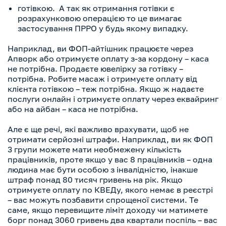
готівкою. А так як отримання готівки є
розрахунковою операцією то це вимагає
застосування ПРРО у будь якому випадку.
Наприклад, ви ФОП-айтішник працюєте через
Апворк або отримуєте оплату з-за кордону – каса
не потрібна. Продаєте ювелірку за готівку –
потрібна. Робите масаж і отримуєте оплату від
клієнта готівкою – теж потрібна. Якщо ж надаєте
послуги онлайн і отримуєте оплату через еквайринг
або на айбан – каса не потрібна.
Але є ще речі, які важливо врахувати, щоб не
отримати серйозні штрафи. Наприклад, ви як ФОП
3 групи можете мати необмежену кількість
працівників, проте якщо у вас 8 працівників – одна
людина має бути особою з інвалідністю, інакше
штраф понад 80 тисяч гривень на рік. Якщо
отримуєте оплату по КВЕДу, якого немає в реєстрі
– вас можуть позбавити спрощеної системи. Те
саме, якщо перевищите ліміт доходу чи матимете
борг понад 3060 гривень два квартали поспіль – вас