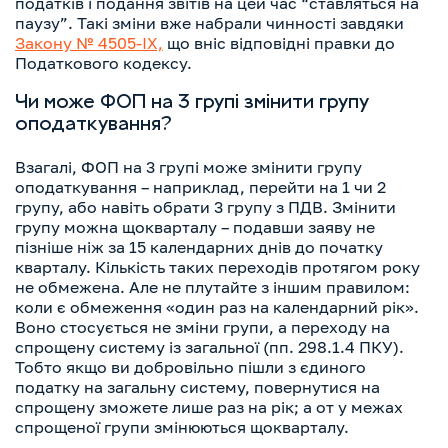
податків і подання звітів на цей час “ставляться на
паузу”. Такі зміни вже набрали чинності завдяки
Закону № 4505-ІХ,
що вніс відповідні правки до
Податкового кодексу.
Чи може ФОП на 3 групі змінити групу
оподаткування?
Взагалі, ФОП на 3 групі може змінити групу
оподаткування – наприклад, перейти на 1 чи 2
групу, або навіть обрати 3 групу з ПДВ. Змінити
групу можна щокварталу – подавши заяву не
пізніше ніж за 15 календарних днів до початку
кварталу. Кількість таких переходів протягом року
не обмежена. Але не плутайте з іншим правилом:
коли є обмеження «один раз на календарний рік».
Воно стосується не зміни групи, а переходу на
спрощену систему із загальної (пп. 298.1.4 ПКУ).
Тобто якщо ви добровільно пішли з єдиного
податку на загальну систему, повернутися на
спрощену зможете лише раз на рік; а от у межах
спрощеної групи змінюються щокварталу.