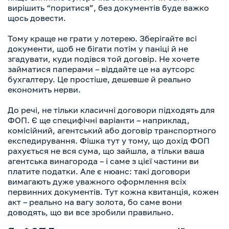
вирішить “поритися”, без документів буде важко
щось довести.
Тому краще не грати у лотерею. Зберігайте всі
документи, щоб не бігати потім у паніці й не
згадувати, куди подівся той договір. Не хочете
займатися паперами – віддайте це на аутсорс
бухгалтеру. Це простіше, дешевше й реально
економить нерви.
До речі, не тільки класичні договори підходять для
ФОП. Є ще специфічні варіанти – наприклад,
комісійний, агентський або договір транспортного
експедирування. Фішка тут у тому, що дохід ФОП
рахується не вся сума, що зайшла, а тільки ваша
агентська винагорода – і саме з цієї частини ви
платите податки. Але є нюанс: такі договори
вимагають дуже уважного оформлення всіх
первинних документів. Тут кожна квитанція, кожен
акт – реально на вагу золота, бо саме вони
доводять, що ви все зробили правильно.