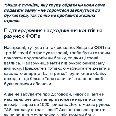
*Якщо є сумніви, яку групу обрати чи коли саме
подавати заяву – не соромтеся звернутися до
бухгалтера, так точно не проґавите жодних
строків.
Підтвердження надходження коштів на
рахунок ФОПа
Насправді, тут усе не так складно. Якщо ви ФОП на
третій групі й отримуєте гроші, треба бути готовим
показати податковій чи банку, звідки ці гроші
взялись. Найзручніше мати під рукою банківську
виписку. Працюєте з готівкою – зберігайте Z-звіти з
касового апарата. Для третьої групи книга обліку
доходів – це більше “для галочки”, головне, щоб
були виписки або чеки.
А ще не забувайте про договори, інвойси, акти й
накладні. Без цих паперів можете нарватися на
штраф – зараз це 1020 гривень. Дехто махає рукою:
“Ай, заплачу штраф і все!” Але не так все просто:
якщо виникне суперечка з клієнтом чи банк