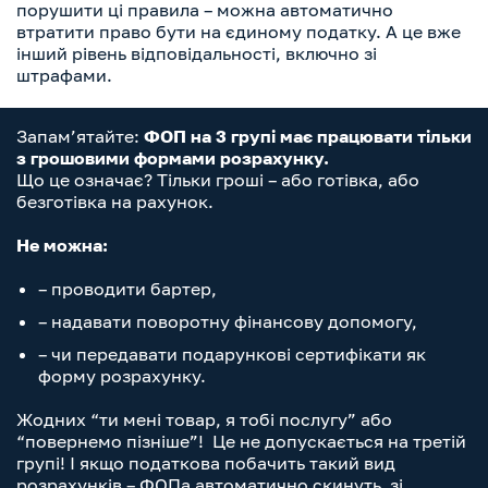
порушити ці правила – можна автоматично
втратити право бути на єдиному податку. А це вже
інший рівень відповідальності, включно зі
штрафами.
Запам’ятайте:
ФОП на 3 групі має працювати тільки
з грошовими формами розрахунку.
Що це означає? Тільки гроші – або готівка, або
безготівка на рахунок.
Не можна:
– проводити бартер,
– надавати поворотну фінансову допомогу,
– чи передавати подарункові сертифікати як
форму розрахунку.
Жодних “ти мені товар, я тобі послугу” або
“повернемо пізніше”! Це не допускається на третій
групі! І якщо податкова побачить такий вид
розрахунків – ФОПа автоматично скинуть зі