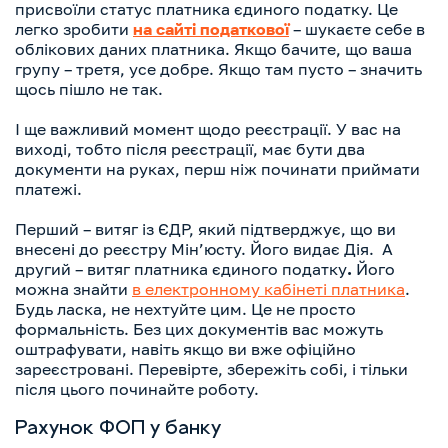
присвоїли статус платника єдиного податку. Це
легко зробити
на сайті податкової
– шукаєте себе в
облікових даних платника. Якщо бачите, що ваша
групу – третя, усе добре. Якщо там пусто – значить
щось пішло не так.
І ще важливий момент щодо реєстрації. У вас на
виході, тобто після реєстрації, має бути два
документи на руках, перш ніж починати приймати
платежі.
Перший – витяг із ЄДР,
який підтверджує, що ви
внесені до реєстру Мін’юсту. Його видає Дія. А
другий – витяг платника єдиного податку
.
Його
можна знайти
в електронному кабінеті платника
.
Будь ласка, не нехтуйте цим. Це не просто
формальність. Без цих документів вас можуть
оштрафувати, навіть якщо ви вже офіційно
зареєстровані. Перевірте, збережіть собі, і тільки
після цього починайте роботу.
Рахунок ФОП у банку