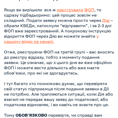
Якщо ви вирішили все ж
реєструвати ФОП
, то
одразу підбадьоримо: цей процес зовсім не
складний. Подати заявку можна просто через
Дію
–
обрали КВЕДи, натиснули “відправити”, і за 2-3 дні
ФОП вже зареєстрований. А покрокову інструкцію
відкриття ФОП через Дію ви можете знайти
у
нашому відео на каналі.
Отже, реєструючи ФОП на третій групі – вас вносять
до реєстру відразу, тобто з моменту подання
заявки.
Це означає, що з цього дня ви вже офіційно
ФОП і можете вести діяльність або вже маєте
обов’язки, про які не здогадуєтесь.
І тут багато хто помилково думає, що перевіряти
свій статус підприємця після подання заявки в Дії
не потрібно. Але трапляються ситуації, коли Дія або
взагалі не передає вашу заяву до податкової, або
податкова відмовляє, і ви навіть не знаєте про це.
Тому
ОБОВ’ЯЗКОВО
перевірте, чи справді вам