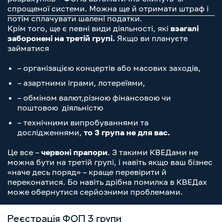
спрощеної системи. Можна ще й отримати штраф і
потім сплачувати шалені податки.
Крім того, ще є певні види діяльності, які
взагалі
заборонені на третій групі.
Якщо ви плануєте
займатися
– організацією концертів або масових заходів,
– азартними іграми, лотереїями,
– обміном валют,різною фінансовою чи
поштовою діяльністю
– технічними випробуваннями та
дослідженнями,
то 3 група не для вас.
Це все –
червоні прапори
. З такими КВЕДами не
можна бути на третій групі, і навіть якщо ваш бізнес
«наче десь поряд» – краще перевірити й
переконатися. Бо навіть дрібна помилка в КВЕДах
може обернутися серйозними проблемами.
Реєстрація ФОП 3 групи