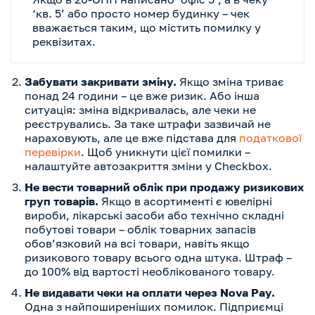
‘кв. 5’ або просто номер будинку – чек
вважається таким, що містить помилку у
реквізитах.
Забувати закривати зміну.
Якщо зміна триває
понад 24 години – це вже ризик. Або інша
ситуація: зміна відкривалась, але чеки не
реєструвались. За таке штрафи зазвичай не
нараховують, але це вже підстава для
податкової
перевірки
. Щоб уникнути цієї помилки –
налаштуйте автозакриття зміни у Checkbox.
Не вести товарний облік при продажу ризикових
груп товарів.
Якщо в асортименті є ювелірні
вироби, лікарські засоби або технічно складні
побутові товари – облік товарних запасів
обов’язковий на всі товари, навіть якщо
ризикового товару всього одна штука. Штраф –
до 100% від вартості необлікованого товару.
Не видавати чеки на оплати через Nova Pay.
Одна з найпоширеніших помилок. Підприємці