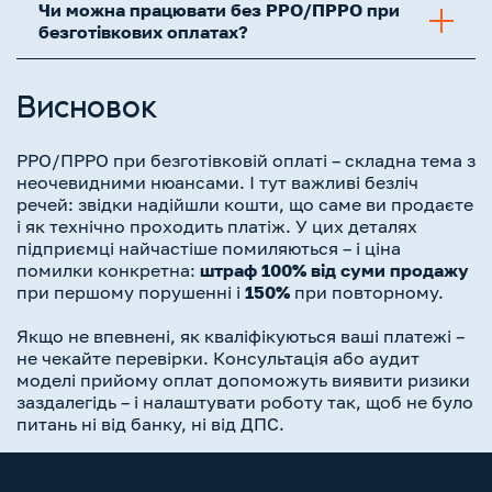
Чи можна працювати без РРО/ПРРО при
безготівкових оплатах?
Висновок
РРО/ПРРО при безготівковій оплаті – складна тема з
неочевидними нюансами. І тут важливі безліч
речей: звідки надійшли кошти, що саме ви продаєте
і як технічно проходить платіж. У цих деталях
підприємці найчастіше помиляються – і ціна
помилки конкретна:
штраф 100% від суми продажу
при першому порушенні і
150%
при повторному.
Якщо не впевнені, як кваліфікуються ваші платежі –
не чекайте перевірки. Консультація або аудит
моделі прийому оплат допоможуть виявити ризики
заздалегідь – і налаштувати роботу так, щоб не було
питань ні від банку, ні від ДПС.