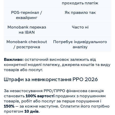
проходить платіж
POS-термінал /
Як правило так
еквайринг
Monobank переказ
Часто ні
на IBAN
Monobank checkout
Потребує індивідуального
/ розстрочка
аналізу
Важливо:
остаточний висновок залежить від
конкретної моделі платежу, джерела коштів та виду
товарів або послуг.
Штрафи за невикористання РРО 2026
За незастосування РРО/ПРРО фінансова санкція
становить
100% вартості
проданих з порушенням
товарів, робіт або послуг за перше порушення і
150%
— за кожне наступне. Сплатити його потрібно
протягом
10 днів
.