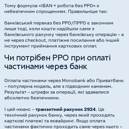
Тому формула «IBAN = робота без РРО» є
небезпечним спрощенням. Правильніше так:
банківський переказ без РРО/ПРРО є законним
лише тоді, коли кошти надійшли саме з
банківського рахунку через банківську операцію – а
не через checkout, платіжне посилання або інший
інструмент приймання карткових оплат.
Чи потрібен РРО при оплаті
частинами через банк
Оплата частинами через Monobank або Приватбанк
– популярна модель, але з підводним каменем.
Результат – штрафи за операції, які здавалися
абсолютно безпечними.
І цей нюанс –
транзитний рахунок 2924
. Це
технічний рахунок банку, через який проходять
карткові платежі та еквайринг. Якщо оплата
частинами фактично проходить саме через нього –