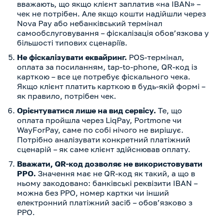
вважають, що якщо клієнт заплатив «на IBAN» –
чек не потрібен. Але якщо кошти надійшли через
Nova Pay або небанківський термінал
самообслуговування – фіскалізація обов’язкова у
більшості типових сценаріїв.
Не фіскалізувати еквайринг.
POS-термінал,
оплата за посиланням, tap-to-phone, QR-код із
карткою – все це потребує фіскального чека.
Якщо клієнт платить карткою в будь-якій формі –
як правило, потрібен чек.
Орієнтуватися лише на вид сервісу.
Те, що
оплата пройшла через LiqPay, Portmone чи
WayForPay, саме по собі нічого не вирішує.
Потрібно аналізувати конкретний платіжний
сценарій – як саме клієнт здійснював оплату.
Вважати, QR-код дозволяє не використовувати
РРО.
Значення має не QR-код як такий, а що в
ньому закодовано: банківські реквізити IBAN –
можна без РРО, номер картки чи інший
електронний платіжний засіб – обов’язково з
РРО.