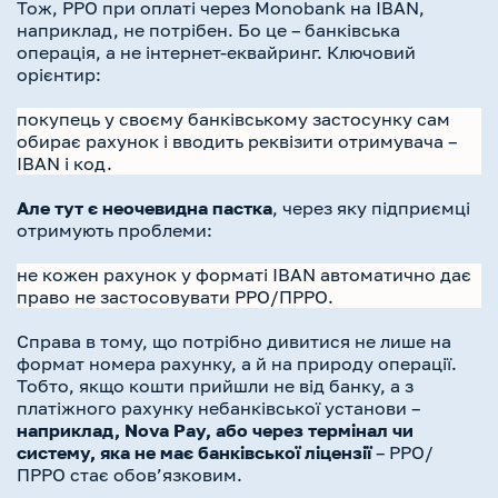
Тож, РРО при оплаті через Monobank на IBAN,
наприклад, не потрібен. Бо це – банківська
операція, а не інтернет-еквайринг. Ключовий
орієнтир:
покупець у своєму банківському застосунку сам
обирає рахунок і вводить реквізити отримувача –
IBAN і код.
Але тут є неочевидна пастка
, через яку підприємці
отримують проблеми:
не кожен рахунок у форматі IBAN автоматично дає
право не застосовувати РРО/ПРРО.
Справа в тому, що потрібно дивитися не лише на
формат номера рахунку, а й на природу операції.
Тобто, якщо кошти прийшли не від банку, а з
платіжного рахунку небанківської установи –
наприклад, Nova Pay, або через термінал чи
систему, яка не має банківської ліцензії
– РРО/
ПРРО стає обов’язковим.