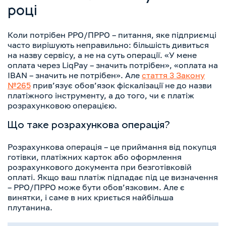
році
Коли потрібен РРО/ПРРО – питання, яке підприємці
часто вирішують неправильно: більшість дивиться
на назву сервісу, а не на суть операції. «У мене
оплата через LiqPay – значить потрібен», «оплата на
IBAN – значить не потрібен». Але
стаття 3 Закону
№265
прив’язує обов’язок фіскалізації не до назви
платіжного інструменту, а до того, чи є платіж
розрахунковою операцією.
Що таке розрахункова операція?
Розрахункова операція – це приймання від покупця
готівки, платіжних карток або оформлення
розрахункового документа при безготівковій
оплаті. Якщо ваш платіж підпадає під це визначення
– РРО/ПРРО може бути обов’язковим. Але є
винятки, і саме в них криється найбільша
плутанина.