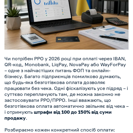
Чи потрібен РРО у 2026 році при оплаті через IBAN,
QR-код, Monobank, LiqPay, NovaPay або WayForPay
– одне з найчастіших питань ФОП та онлайн-
бізнесу. Багато підприємців помилково думають,
що будь-яка безготівкова оплата дозволяє
працювати без чека. Одні фіскалізують усе підряд – і
суттєво переплачують там, де можна законно не
застосовувати РРО/ПРРО. Інші вважають, що
безготівкова оплата автоматично звільняє від чека –
і отримують
штрафи від 100 до 150% від суми
продажу
.
Розбираємо кожен конкретний спосіб оплати: