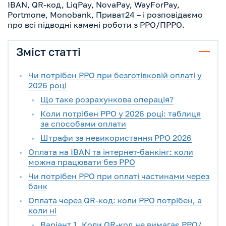
IBAN, QR-код, LiqPay, NovaPay, WayForPay,
Portmone, Monobank, Приват24 – і розповідаємо
про всі підводні камені роботи з РРО/ПРРО.
Зміст статті
Чи потрібен РРО при безготівковій оплаті у
2026 році
Що таке розрахункова операція?
Коли потрібен РРО у 2026 році: таблиця
за способами оплати
Штрафи за невикористання РРО 2026
Оплата на IBAN та інтернет-банкінг: коли
можна працювати без РРО
Чи потрібен РРО при оплаті частинами через
банк
Оплата через QR-код: коли РРО потрібен, а
коли ні
Варіант 1. Коли QR-код не вимагає РРО/