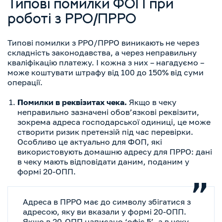
Типові помилки ФОП при
роботі з РРО/ПРРО
Типові помилки з РРО/ПРРО виникають не через
складність законодавства, а через неправильну
кваліфікацію платежу. І кожна з них – нагадуємо –
може коштувати штрафу від 100 до 150% від суми
операції.
Помилки в реквізитах чека.
Якщо в чеку
неправильно зазначені обов’язкові реквізити,
зокрема адреса господарської одиниці, це може
створити ризик претензій під час перевірки.
Особливо це актуально для ФОП, які
використовують домашню адресу для ПРРО: дані
в чеку мають відповідати даним, поданим у
формі 20-ОПП.
Адреса в ПРРО має до символу збігатися з
адресою, яку ви вказали у формі 20-ОПП.
Якщо в 20-ОПП написано ‘офіс 5’, а в чеку