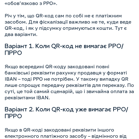
«обов’язково з РРО».
Річ у тім, що QR-код сам по собі не є платіжним
засобом. Для фіскалізації важливо не те, куди веде
QR-код, і як у підсумку отримуються кошти. Тут є
два варіанти.
Варіант 1. Коли QR-код не вимагає РРО/
ПРРО
Якщо всередині QR-коду закодовані повні
банківські реквізити рахунку продавця у форматі
IBAN – тоді РРО не потрібен. У такому випадку QR
лише спрощує передачу реквізитів для переказу. По
суті, це той самий сценарій, що і звичайна оплата за
реквізитами IBAN.
Варіант 2. Коли QR-код уже вимагає РРО/
ПРРО
Якщо в QR-коді закодовані реквізити іншого
електронного платіжного засобу – відмінного від