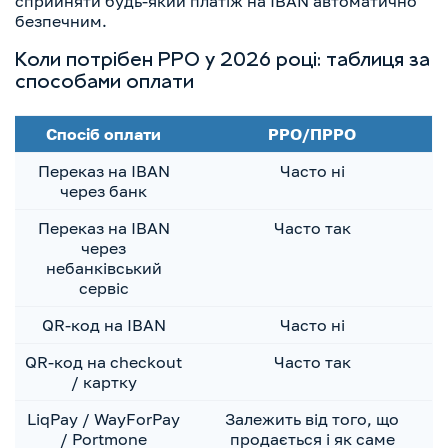
сприйняти будь-який платіж на IBAN автоматично
безпечним.
Коли потрібен РРО у 2026 році: таблиця за
способами оплати
Спосіб оплати
РРО/ПРРО
Переказ на IBAN
Часто ні
через банк
Переказ на IBAN
Часто так
через
небанківський
сервіс
QR-код на IBAN
Часто ні
QR-код на checkout
Часто так
/ картку
LiqPay / WayForPay
Залежить від того, що
/ Portmone
продається і як саме