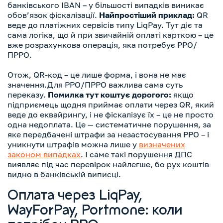
банківського IBAN – у більшості випадків виникає
обов’язок фіскалізації.
Найпростіший приклад:
QR
веде до платіжних сервісів типу LiqPay. Тут діє та
сама логіка, що й при звичайній оплаті карткою – це
вже розрахункова операція, яка потребує РРО/
ПРРО.
Отож, QR-код – це лише форма, і вона не має
значення.Для РРО/ПРРО важлива сама суть
переказу.
Помилка тут коштує дорогого:
якщо
підприємець щодня приймає оплати через QR, який
веде до еквайрингу, і не фіскалізує їх – це не просто
одна недоплата. Це — систематичне порушення, за
яке передбачені штрафи за незастосування РРО – і
уникнути штрафів можна лише у
визначених
законом випадках
. І саме такі порушення ДПС
виявляє під час перевірок найлегше, бо рух коштів
видно в банківській виписці.
Оплата через LiqPay,
WayForPay, Portmone: коли