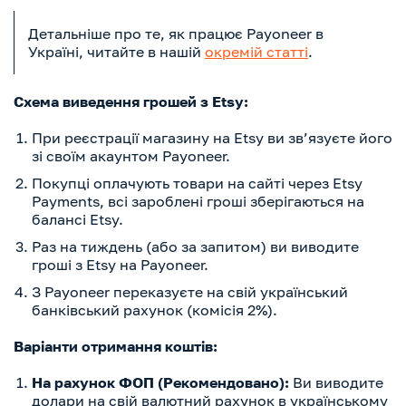
Детальніше про те, як працює Payoneer в
Україні, читайте в нашій
окремій статті
.
Схема виведення грошей з Etsy:
При реєстрації магазину на Etsy ви зв’язуєте його
зі своїм акаунтом Payoneer.
Покупці оплачують товари на сайті через Etsy
Payments, всі зароблені гроші зберігаються на
балансі Etsy.
Раз на тиждень (або за запитом) ви виводите
гроші з Etsy на Payoneer.
З Payoneer переказуєте на свій український
банківський рахунок (комісія 2%).
Варіанти отримання коштів:
На рахунок ФОП (Рекомендовано):
Ви виводите
долари на свій валютний рахунок в українському