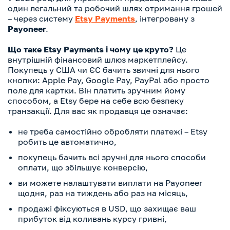
один легальний та робочий шлях отримання грошей
– через систему
Etsy Payments
, інтегровану з
Payoneer
.
Що таке Etsy Payments і чому це круто?
Це
внутрішній фінансовий шлюз маркетплейсу.
Покупець у США чи ЄС бачить звичні для нього
кнопки: Apple Pay, Google Pay, PayPal або просто
поле для картки. Він платить зручним йому
способом, а Etsy бере на себе всю безпеку
транзакції. Для вас як продавця це означає:
не треба самостійно обробляти платежі – Etsy
робить це автоматично,
покупець бачить всі зручні для нього способи
оплати, що збільшує конверсію,
ви можете налаштувати виплати на Payoneer
щодня, раз на тиждень або раз на місяць,
продажі фіксуються в USD, що захищає ваш
прибуток від коливань курсу гривні,