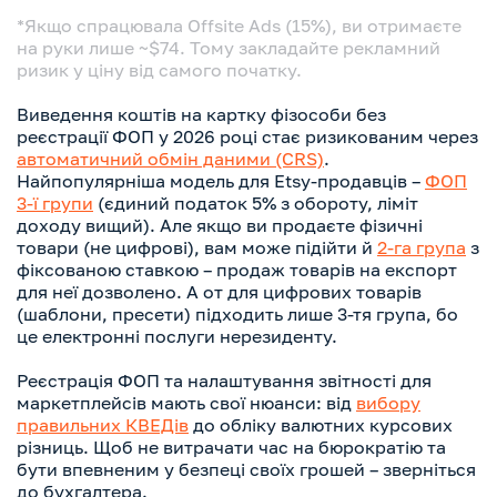
*Якщо спрацювала Offsite Ads (15%), ви отримаєте
на руки лише ~$74. Тому закладайте рекламний
ризик у ціну від самого початку.
Виведення коштів на картку фізособи без
реєстрації ФОП у 2026 році стає ризикованим через
автоматичний обмін даними (CRS)
.
Найпопулярніша модель для Etsy-продавців –
ФОП
3-ї групи
(єдиний податок 5% з обороту, ліміт
доходу вищий). Але якщо ви продаєте фізичні
товари (не цифрові), вам може підійти й
2-га група
з
фіксованою ставкою – продаж товарів на експорт
для неї дозволено. А от для цифрових товарів
(шаблони, пресети) підходить лише 3-тя група, бо
це електронні послуги нерезиденту.
Реєстрація ФОП та налаштування звітності для
маркетплейсів мають свої нюанси: від
вибору
правильних КВЕДів
до обліку валютних курсових
різниць. Щоб не витрачати час на бюрократію та
бути впевненим у безпеці своїх грошей – зверніться
до бухгалтера.