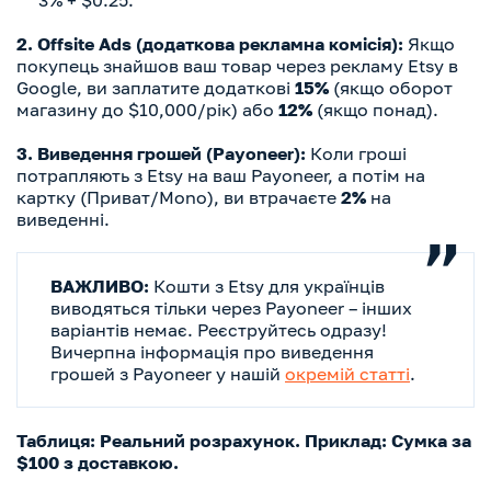
2. Offsite Ads (додаткова рекламна комісія):
Якщо
покупець знайшов ваш товар через рекламу Etsy в
Google, ви заплатите додаткові
15%
(якщо оборот
магазину до $10,000/рік) або
12%
(якщо понад).
3. Виведення грошей (Payoneer):
Коли гроші
потрапляють з Etsy на ваш Payoneer, а потім на
картку (Приват/Mono), ви втрачаєте
2%
на
виведенні.
ВАЖЛИВО:
Кошти з Etsy для українців
виводяться тільки через Payoneer – інших
варіантів немає. Реєструйтесь одразу!
Вичерпна інформація про виведення
грошей з Payoneer у нашій
окремій статті
.
Таблиця: Реальний розрахунок. Приклад: Сумка за
$100 з доставкою.