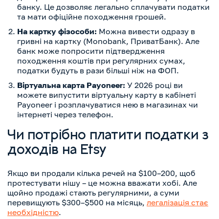
банку. Це дозволяє легально сплачувати податки
та мати офіційне походження грошей.
На картку фізособи:
Можна вивести одразу в
гривні на картку (Monobank, ПриватБанк). Але
банк може попросити підтвердження
походження коштів при регулярних сумах,
податки будуть в рази більші ніж на ФОП.
Віртуальна карта Payoneer:
У 2026 році ви
можете випустити віртуальну карту в кабінеті
Payoneer і розплачуватися нею в магазинах чи
інтернеті через телефон.
Чи потрібно платити податки з
доходів на Etsy
Якщо ви продали кілька речей на $100–200, щоб
протестувати нішу – це можна вважати хобі. Але
щойно продажі стають регулярними, а суми
перевищують $300–$500 на місяць,
легалізація стає
необхідністю
.