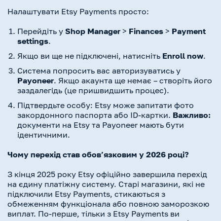
Налаштувати Etsy Payments просто:
Перейдіть у
Shop Manager
>
Finances
>
Payment
settings
.
Якщо ви ще не підключені, натисніть
Enroll now
.
Система попросить вас авторизуватись у
Payoneer
. Якщо акаунта ще немає – створіть його
заздалегідь (це пришвидшить процес).
Підтвердьте особу: Etsy може запитати фото
закордонного паспорта або ID-картки.
Важливо:
документи на Etsy та Payoneer мають бути
ідентичними.
Чому перехід став обов’язковим у 2026 році?
З кінця 2025 року Etsy офіційно завершила перехід
на єдину платіжну систему. Старі магазини, які не
підключили Etsy Payments, стикаються з
обмеженням функціонала або повною заморозкою
виплат. По-перше, тільки з Etsy Payments ви