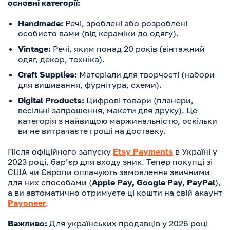
основні категорії:
Handmade:
Речі, зроблені або розроблені
особисто вами (від кераміки до одягу).
Vintage:
Речі, яким понад 20 років (вінтажний
одяг, декор, техніка).
Craft Supplies:
Матеріали для творчості (набори
для вишивання, фурнітура, схеми).
Digital Products:
Цифрові товари (планери,
весільні запрошення, макети для друку). Це
категорія з найвищою маржинальністю, оскільки
ви не витрачаєте гроші на доставку.
Після офіційного запуску
Etsy Payments
в Україні у
2023 році, бар’єр для входу зник. Тепер покупці зі
США чи Європи оплачують замовлення звичними
для них способами (
Apple Pay, Google Pay, PayPal
),
а ви автоматично отримуєте ці кошти на свій акаунт
Payoneer
.
Важливо:
Для українських продавців у 2026 році