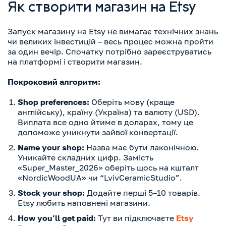
Як створити магазин на Etsy
Запуск магазину на Etsy не вимагає технічних знань
чи великих інвестицій – весь процес можна пройти
за один вечір. Спочатку потрібно зареєструватись
на платформі і створити магазин.
Покроковий алгоритм:
Shop preferences:
Оберіть мову (краще
англійську), країну (Україна) та валюту (USD).
Виплата все одно йтиме в доларах, тому це
допоможе уникнути зайвої конвертації.
Name your shop:
Назва має бути лаконічною.
Уникайте складних цифр. Замість
«Super_Master_2026» оберіть щось на кшталт
«NordicWoodUA» чи “LvivCeramicStudio”.
Stock your shop:
Додайте перші 5–10 товарів.
Etsy любить наповнені магазини.
How you’ll get paid:
Тут ви підключаєте
Etsy