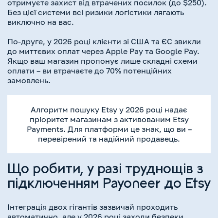
отримуєте захист від втрачених посилок (до $250).
Без цієї системи всі ризики логістики лягають
виключно на вас.
По-друге, у 2026 році клієнти зі США та ЄС звикли
до миттєвих оплат через Apple Pay та Google Pay.
Якщо ваш магазин пропонує лише складні схеми
оплати – ви втрачаєте до 70% потенційних
замовлень.
Алгоритм пошуку Etsy у 2026 році надає
пріоритет магазинам з активованим Etsy
Payments. Для платформи це знак, що ви –
перевірений та надійний продавець.
Що робити, у разі труднощів з
підключенням Payoneer до Etsy
Інтеграція двох гігантів зазвичай проходить
автоматично, але у 2026 році заходи безпеки