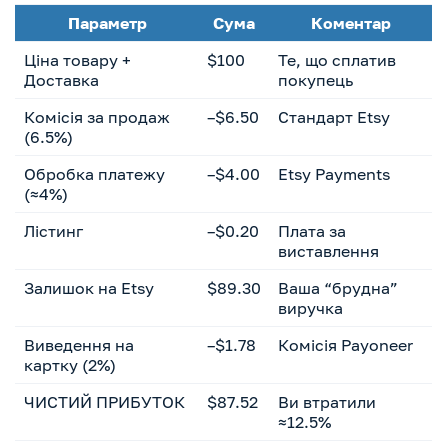
Параметр
Сума
Коментар
Ціна товару +
$100
Те, що сплатив
Доставка
покупець
Комісія за продаж
–$6.50
Стандарт Etsy
(6.5%)
Обробка платежу
–$4.00
Etsy Payments
(≈4%)
Лістинг
–$0.20
Плата за
виставлення
Залишок на Etsy
$89.30
Ваша “брудна”
виручка
Виведення на
–$1.78
Комісія Payoneer
картку (2%)
ЧИСТИЙ ПРИБУТОК
$87.52
Ви втратили
≈12.5%