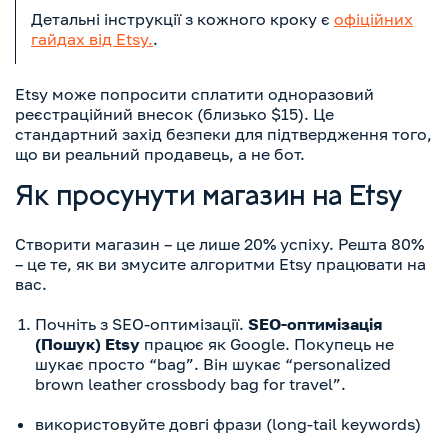
Детальні інструкції з кожного кроку є
офіційних
гайдах від Etsy.
.
Etsy може попросити сплатити одноразовий
реєстраційний внесок (близько $15). Це
стандартний захід безпеки для підтвердження того,
що ви реальний продавець, а не бот.
Як просунути магазин на Etsy
Створити магазин – це лише 20% успіху. Решта 80%
– це те, як ви змусите алгоритми Etsy працювати на
вас.
Почніть з SEO-оптимізації.
SEO-оптимізація
(Пошук) Etsy
працює як Google. Покупець не
шукає просто “bag”. Він шукає “personalized
brown leather crossbody bag for travel”.
використовуйте довгі фрази (long-tail keywords)