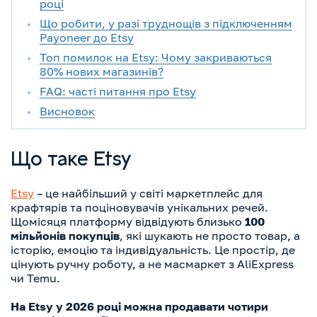
році
Що робити, у разі труднощів з підключенням
Payoneer до Etsy
Топ помилок на Etsy: Чому закриваються
80% нових магазинів?
FAQ: часті питання про Etsy
Висновок
Що таке Etsy
Etsy
– це найбільший у світі маркетплейс для
крафтярів та поціновувачів унікальних речей.
Щомісяця платформу відвідують близько
100
мільйонів покупців
, які шукають не просто товар, а
історію, емоцію та індивідуальність. Це простір, де
цінують ручну роботу, а не масмаркет з AliExpress
чи Temu.
На Etsy у 2026 році можна продавати чотири