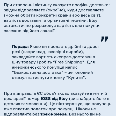
При створенні лістингу вказуєте профіль доставки:
звідки відправляєте (Україна), куди доставляєте
(можна обрати конкретні країни або весь світ),
вартість доставки та орієнтовні терміни. Etsy
автоматично розраховує вартість для покупця
залежно від його локації.
Порада:
Якщо ви продаєте дрібні та дорогі
речі (наприклад, ювелірні вироби),
закладайте вартість експрес-доставки в
ціну товару і робіть “Free Shipping”. Для
американського покупця напис
“Безкоштовна доставка” – це головний
стимул натиснути кнопку “Купити”.
При відправці в ЄС обов’язково вказуйте в митній
декларації номер
IOSS від Etsy
(ви знайдете його в
деталях замовлення). Це підтверджує, що покупець
вже сплатив податок при покупці. Ніколи не
відправляйте без
трек-номера
. Без нього ви не