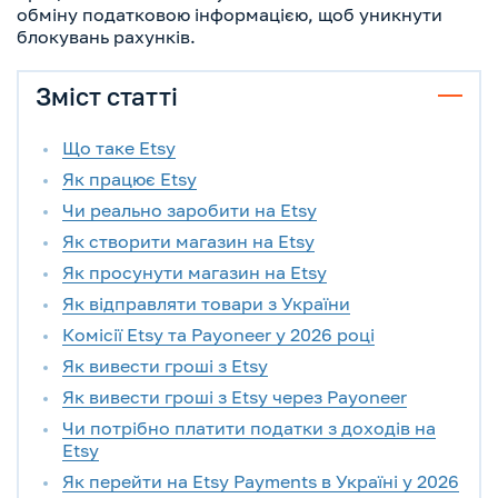
обміну податковою інформацією, щоб уникнути
блокувань рахунків.
Зміст статті
Що таке Etsy
Як працює Etsy
Чи реально заробити на Etsy
Як створити магазин на Etsy
Як просунути магазин на Etsy
Як відправляти товари з України
Комісії Etsy та Payoneer у 2026 році
Як вивести гроші з Etsy
Як вивести гроші з Etsy через Payoneer
Чи потрібно платити податки з доходів на
Etsy
Як перейти на Etsy Payments в Україні у 2026