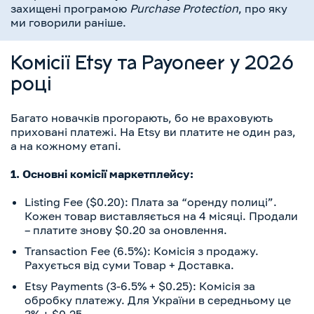
захищені програмою
Purchase Protection
, про яку
ми говорили раніше.
Комісії Etsy та Payoneer у 2026
році
Багато новачків прогорають, бо не враховують
приховані платежі. На Etsy ви платите не один раз,
а на кожному етапі.
1. Основні комісії маркетплейсу:
Listing Fee ($0.20): Плата за “оренду полиці”.
Кожен товар виставляється на 4 місяці. Продали
– платите знову $0.20 за оновлення.
Transaction Fee (6.5%): Комісія з продажу.
Рахується від суми Товар + Доставка.
Etsy Payments (3-6.5% + $0.25): Комісія за
обробку платежу. Для України в середньому це
3% + $0.25.