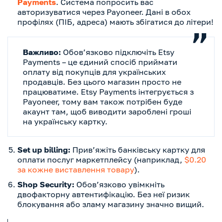
Payments
. Система попросить вас
авторизуватися через Payoneer. Дані в обох
профілях (ПІБ, адреса) мають збігатися до літери!
Важливо:
Обов’язково підключіть Etsy
Payments – це єдиний спосіб приймати
оплату від покупців для українських
продавців. Без цього магазин просто не
працюватиме. Etsy Payments інтегрується з
Payoneer, тому вам також потрібен буде
акаунт там, щоб виводити зароблені гроші
на українську картку.
Set up billing:
Прив’яжіть банківську картку для
оплати послуг маркетплейсу (наприклад,
$0.20
за кожне виставлення товару
).
Shop Security:
Обов’язково увімкніть
двофакторну автентифікацію. Без неї ризик
блокування або зламу магазину значно вищий.