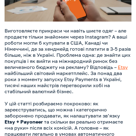
Виготовляєте прикраси чи навіть шиєте одяг – але
продаєте тільки знайомим через Instagram? А ваші
роботи могли б купувати в США, Канаді чи
Німеччині, де за хендмейд готові платити в 3-5 разів
більше, ніж в Україні. Проблема одна: де знайти цих
покупців і як вийти на міжнародний ринок без
величезного бюджету на рекламу? Відповідь –
Etsy
найбільший світовий маркетплейс. За понад два
роки з моменту запуску Etsy Payments в Україні,
тисячі наших майстрів перетворили хобі на
стабільний валютний бізнес.
У цій статті розбираємо покроково: як
зареєструватись, що можна і категорично
заборонено продавати, як налаштувати зв’язку
Etsy + Payoneer
та скільки ви реально отримаєте
«на руки» після всіх комісій. А головне – як
працювати легально в умовах автоматичного