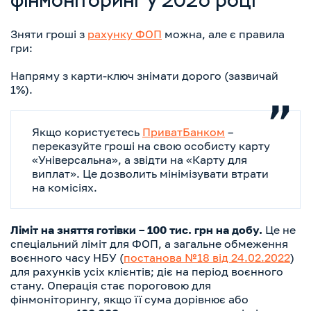
фінмоніторинг у 2026 році
Зняти гроші з
рахунку ФОП
можна, але є правила
гри:
Напряму з карти-ключ знімати дорого (зазвичай
1%).
Якщо користуєтесь
ПриватБанком
–
переказуйте гроші на свою особисту карту
«Універсальна», а звідти на «Карту для
виплат». Це дозволить мінімізувати втрати
на комісіях.
Ліміт на зняття готівки – 100 тис. грн на добу.
Це не
спеціальний ліміт для ФОП, а загальне обмеження
воєнного часу НБУ (
постанова №18 від 24.02.2022
)
для рахунків усіх клієнтів; діє на період воєнного
стану. Операція стає пороговою для
фінмоніторингу, якщо її сума дорівнює або