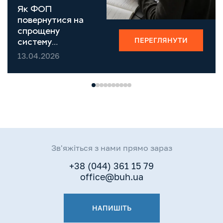
Як ФОП
повернутися на
спрощену
ПЕРЕГЛЯНУТИ
систему
оподаткування у
13.04.2026
2026
Зв'яжіться з нами прямо зараз
+38 (044) 361 15 79
office@buh.ua
НАПИШІТЬ