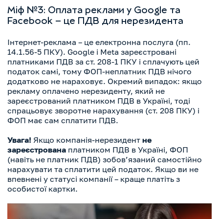
Міф №3: Оплата реклами у Google та
Facebook – це ПДВ для нерезидента
Інтернет-реклама – це електронна послуга (пп.
14.1.56-5 ПКУ). Google і Meta зареєстровані
платниками ПДВ за ст. 208-1 ПКУ і сплачують цей
податок самі, тому ФОП-неплатник ПДВ нічого
додатково не нараховує. Окремий випадок: якщо
рекламу оплачено нерезиденту, який не
зареєстрований платником ПДВ в Україні, тоді
спрацьовує зворотне нарахування (ст. 208 ПКУ) і
ФОП має сам сплатити ПДВ.
Увага!
Якщо компанія-нерезидент
не
зареєстрована
платником ПДВ в Україні, ФОП
(навіть не платник ПДВ) зобов’язаний самостійно
нарахувати та сплатити цей податок. Якщо ви не
впевнені у статусі компанії – краще платіть з
особистої картки.