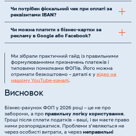
Чи потрібен фіскальний чек при оплаті за
реквізитами IBAN?
Чи можна платити з бізнес-картки за
рекламу в Google або Facebook?
Ми зібрали практичний гайд із правильними
формулюваннями призначень платежів і
типовими помилками ФОПів. Його можна
отримати безкоштовно – деталі є у
відео на
нашому YouTube-каналі
.
Висновок
Бізнес-рахунок ФОП у 2026 році – це не про
заборони, а про
правильну логіку користування
.
Гроші після сплати податків – ваші, і ви маєте право
ними розпоряджатися. Проблеми з’являються не
через особисті витрати, а через
неправильні