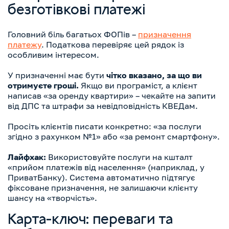
безготівкові платежі
Головний біль багатьох ФОПів –
призначення
платежу
. Податкова перевіряє цей рядок із
особливим інтересом.
У призначенні має бути
чітко вказано, за що ви
отримуєте гроші.
Якщо ви програміст, а клієнт
написав «за оренду квартири» – чекайте на запити
від ДПС та штрафи за невідповідність КВЕДам.
Просіть клієнтів писати конкретно: «за послуги
згідно з рахунком №1» або «за ремонт смартфону».
Лайфхак:
Використовуйте послуги на кшталт
«прийом платежів від населення» (наприклад, у
ПриватБанку). Система автоматично підтягує
фіксоване призначення, не залишаючи клієнту
шансу на «творчість».
Карта-ключ: переваги та