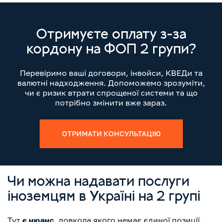
Отримуєте оплату з-за
кордону на ФОП 2 групи?
Перевіримо ваші договори, інвойси, КВЕДи та
валютні надходження. Допоможемо зрозуміти,
чи є ризик втрати спрощеної системи та що
потрібно змінити вже зараз.
ОТРИМАТИ КОНСУЛЬТАЦІЮ
Чи можна надавати послуги
іноземцям в Україні на 2 групі
Тут
є нюанс
, довкола якого немає єдиної позиції.