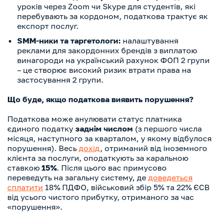
уроків через Zoom чи Skype для студентів, які
перебувають за кордоном, податкова трактує як
експорт послуг.
SMM-ники та таргетологи:
налаштування
реклами для закордонних брендів з виплатою
винагороди на український рахунок ФОП 2 групи
– це створює високий ризик втрати права на
застосування 2 групи.
Що буде, якщо податкова виявить порушення?
Податкова може анулювати статус платника
єдиного податку
заднім числом
(з першого числа
місяця, наступного за кварталом, у якому відбулося
порушення). Весь
дохід
, отриманий від іноземного
клієнта за послуги, оподаткують за каральною
ставкою
15%
. Після цього вас примусово
переведуть на загальну систему, де
доведеться
сплатити
18% ПДФО, військовий збір 5% та 22% ЄСВ
від усього чистого прибутку, отриманого за час
«порушення».