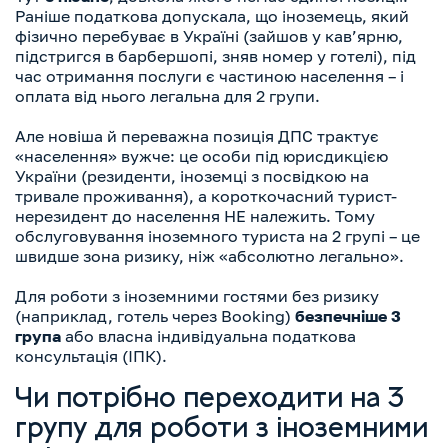
Раніше податкова допускала, що іноземець, який
фізично перебуває в Україні (зайшов у кав’ярню,
підстригся в барбершопі, зняв номер у готелі), під
час отримання послуги є частиною населення – і
оплата від нього легальна для 2 групи.
Але новіша й переважна позиція ДПС трактує
«населення» вужче: це особи під юрисдикцією
України (резиденти, іноземці з посвідкою на
тривале проживання), а короткочасний турист-
нерезидент до населення НЕ належить. Тому
обслуговування іноземного туриста на 2 групі – це
швидше зона ризику, ніж «абсолютно легально».
Для роботи з іноземними гостями без ризику
(наприклад, готель через Booking)
безпечніше 3
група
або власна індивідуальна податкова
консультація (ІПК).
Чи потрібно переходити на 3
групу для роботи з іноземними