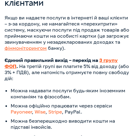
клієнтами
Якщо ви надаєте послуги в інтернеті й ваші клієнти
– з-за кордону, не намагайтеся «перехитрити»
систему, маскуючи послуги під продаж товарів або
приймаючи кошти на особисті картки (це загрожує
звинуваченням у незадекларованих доходах та
фінмоніторингом
банку).
Єдиний правильний вихід – перехід на
3 групу
ФОП
.
На третій групі ви платите 5% від доходу (або
3% + ПДВ), але натомість отримуєте повну свободу
дій:
Можна надавати послуги будь-яким іноземним
компаніям та фізособам.
Можна офіційно працювати через сервіси
Payoneer
,
Wise
,
Stripe
, PayPal.
Можна безперешкодно виводити кошти на
підставі інвойсів.