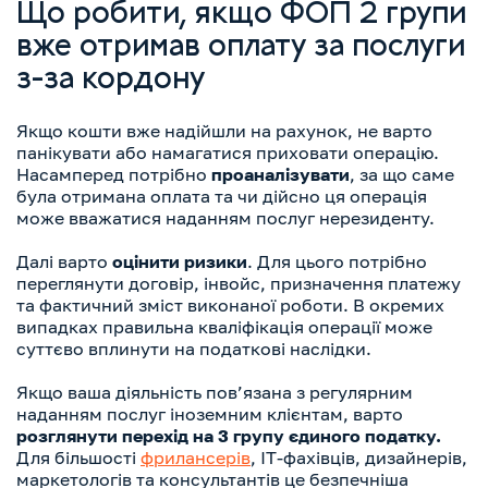
Що робити, якщо ФОП 2 групи
вже отримав оплату за послуги
з-за кордону
Якщо кошти вже надійшли на рахунок, не варто
панікувати або намагатися приховати операцію.
Насамперед потрібно
проаналізувати
, за що саме
була отримана оплата та чи дійсно ця операція
може вважатися наданням послуг нерезиденту.
Далі варто
оцінити ризики
. Для цього потрібно
переглянути договір, інвойс, призначення платежу
та фактичний зміст виконаної роботи. В окремих
випадках правильна кваліфікація операції може
суттєво вплинути на податкові наслідки.
Якщо ваша діяльність пов’язана з регулярним
наданням послуг іноземним клієнтам, варто
розглянути перехід на 3 групу єдиного податку.
Для більшості
фрилансерів
, IT-фахівців, дизайнерів,
маркетологів та консультантів це безпечніша