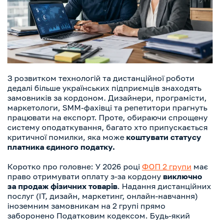
З розвитком технологій та дистанційної роботи
дедалі більше українських підприємців знаходять
замовників за кордоном. Дизайнери, програмісти,
маркетологи, SMM-фахівці та репетитори прагнуть
працювати на експорт. Проте, обираючи спрощену
систему оподаткування, багато хто припускається
критичної помилки, яка може
коштувати статусу
платника єдиного податку.
Коротко про головне: У 2026 році
ФОП 2 групи
має
право отримувати оплату з-за кордону
виключно
за продаж фізичних товарів
. Надання дистанційних
послуг (IT, дизайн, маркетинг, онлайн-навчання)
іноземним замовникам на 2 групі прямо
заборонено Податковим кодексом. Будь-який