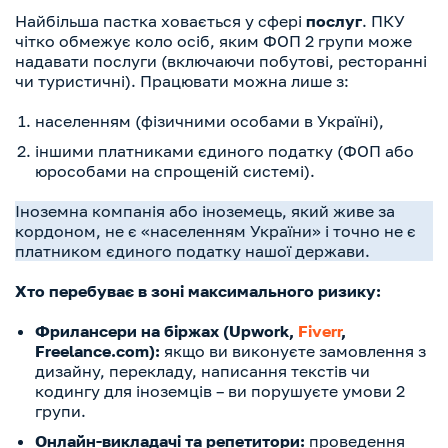
Найбільша пастка ховається у сфері
послуг
. ПКУ
чітко обмежує коло осіб, яким ФОП 2 групи може
надавати послуги (включаючи побутові, ресторанні
чи туристичні). Працювати можна лише з:
населенням (фізичними особами в Україні),
іншими платниками єдиного податку (ФОП або
юрособами на спрощеній системі).
Іноземна компанія або іноземець, який живе за
кордоном, не є «населенням України» і точно не є
платником єдиного податку нашої держави.
Хто перебуває в зоні максимального ризику:
Фрилансери на біржах (Upwork,
Fiverr
,
Freelance.com):
якщо ви виконуєте замовлення з
дизайну, перекладу, написання текстів чи
кодингу для іноземців – ви порушуєте умови 2
групи.
Онлайн-викладачі та репетитори:
проведення