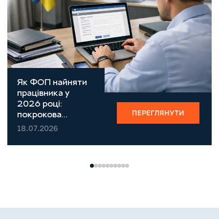
Як ФОП найняти
працівника у
2026 році:
ПЕРЕГЛЯНУТИ
покрокова
інструкція,
18.07.2026
податки,
звітність і
штрафи