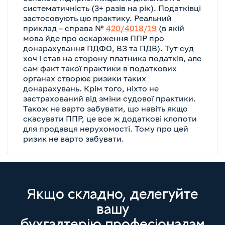
систематичність (3+ разів на рік). Податківці
застосовують цю практику. Реальний
приклад – справа №
420/4018/19
(в якій
мова йде про оскарження ППР про
донарахування ПДФО, ВЗ та ПДВ). Тут суд
хоч і став на сторону платника податків, але
сам факт такої практики в податкових
органах створює ризики таких
донарахувань. Крім того, ніхто не
застрахований від зміни судової практики.
Також не варто забувати, що навіть якщо
скасувати ППР, це все ж додаткові клопоти
для продавця нерухомості. Тому про цей
ризик не варто забувати.
Якщо складно, делегуйте
вашу