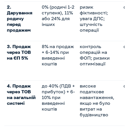
2.
0% (родичі 1-2
ризик
се
Дарування
ступеня), 11%
фіктивності;
родичу
або 24% для
увага ДПС;
перед
інших
штучність
продажем
операції
3. Продаж
8% на продаж
контроль
се
через ТОВ
+ 6-14% при
операцій на
на ЄП 5%
виведенні
ФОП; ризики
коштів
оптимізації
4. Продаж
до 40% (ПДВ +
високе
ск
через ТОВ
прибуток) + 6-
податкове
на загальній
10% при
навантаження,
системі
виведенні
якщо не було
коштів
витрат на
будівництво