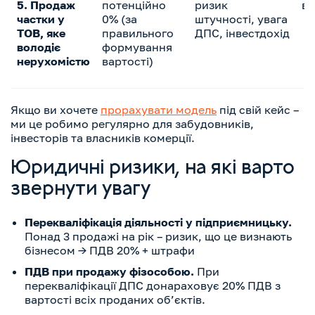
5. Продаж
потенційно
ризик
ви
частки у
0% (за
штучності, увага
ТОВ, яке
правильного
ДПС, інвестдохід
володіє
формування
нерухомістю
вартості)
Якщо ви хочете
прорахувати модель
під свій кейс –
ми це робимо регулярно для забудовників,
інвесторів та власників комерції.
Юридичні ризики, на які варто
звернути увагу
Перекваліфікація діяльності у підприємницьку.
Понад 3 продажі на рік – ризик, що це визнають
бізнесом → ПДВ 20% + штрафи
ПДВ при продажу фізособою.
При
перекваліфікації ДПС донараховує 20% ПДВ з
вартості всіх проданих об’єктів.