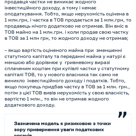
продавця частки не виникає жодного
інвестиційного доходу, а тому і немає
оподаткування. Тобто, якщо нерухомість оцінена в
1 млн.грн, і частка в ТОВ продається за 1 млн.грн, то
продавець нічого додатково не отримав. Він вніс в
ТОВ майно на 1 млн.грн. і коли продав свою частку
в ТОВ за 1 млн грн, то жодного доходу не отримав;
– якщо вартість оціненого майна при зменшенні
статутного капіталу та переданні майна у натурі є
меншою або дорівнює у гривневому виразі
сплаченим коштам при купівлі частки у статутному
капіталі ТОВ, то у нового власника так само не
виникло інвестиційного доходу і податків. Тобто,
якщо покупець придбав частку в ТОВ за 1 млн. грн.,
потім з цієї ТОВ вивів нерухомість у свою власність,
вартістю 1 млн., то він не отримав жодного
додаткового доходу.
Зазначена модель є ризиковою з точки
зору привернення уваги податкових
органів.