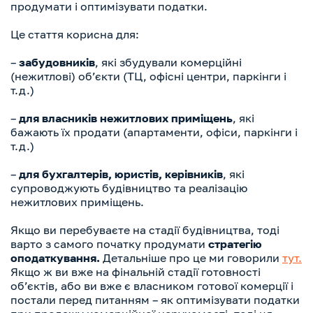
продумати і оптимізувати податки.
Це стаття корисна для:
–
забудовників
, які збудували комерційні
(нежитлові) обʼєкти (ТЦ, офісні центри, паркінги і
т.д.)
–
для власників нежитлових приміщень
, які
бажають їх продати (апартаменти, офіси, паркінги і
т.д.)
–
для бухгалтерів, юристів, керівників
, які
супроводжують будівництво та реалізацію
нежитлових приміщень.
Якщо ви перебуваєте на стадії будівництва, тоді
варто з самого початку продумати
стратегію
оподаткування.
Детальніше про це ми говорили
тут.
Якщо ж ви вже на фінальній стадії готовності
обʼєктів, або ви вже є власником готової комерції і
постали перед питанням – як оптимізувати податки