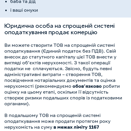
баба та дід
і ваші онуки
Юридична особа на спрощеній системі
оподаткування продає комерцію
Ви можете створити ТОВ на спрощеній системі
оподаткування (Єдиний податок без ПДВ). Свій
внесок до статутного капіталу цієї ТОВ внести у
вигляді об’єктів нерухомості. З такої операції
податки не сплачуються. Звісно, будуть певні
адміністративні витрати – створення ТОВ,
посвідчення нотаріальних документів та оцінка
нерухомості (рекомендуємо
обов’язково
робити
оцінку на цьому етапі, оскільки її відсутність
створює ризики подальших спорів із податковими
органами).
В подальшому ТОВ на спрощеній системі
оподаткування може продати протягом року
нерухомість на суму
в межах ліміту 1167