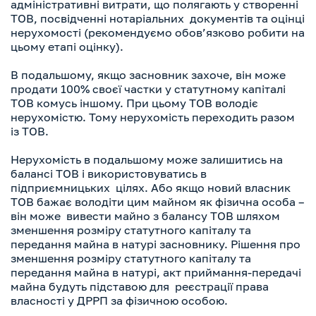
адміністративні витрати, що полягають у створенні
ТОВ, посвідченні нотаріальних документів та оцінці
нерухомості (рекомендуємо обов’язково робити на
цьому етапі оцінку).
В подальшому, якщо засновник захоче, він може
продати 100% своєї частки у статутному капіталі
ТОВ комусь іншому. При цьому ТОВ володіє
нерухомістю. Тому нерухомість переходить разом
із ТОВ.
Нерухомість в подальшому може залишитись на
балансі ТОВ і використовуватись в
підприємницьких цілях. Або якщо новий власник
ТОВ бажає володіти цим майном як фізична особа –
він може вивести майно з балансу ТОВ шляхом
зменшення розміру статутного капіталу та
передання майна в натурі засновнику. Рішення про
зменшення розміру статутного капіталу та
передання майна в натурі, акт приймання-передачі
майна будуть підставою для реєстрації права
власності у ДРРП за фізичною особою.