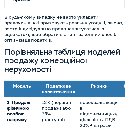
В будь-якому випадку не варто укладати
правочинів, які приховують реальну угоду. І, звісно,
варто індивідуально проконсультуватися із
адвокатом, щоб обрати вірний і законний спосіб
оптимізації податків.
Порівняльна таблиця моделей
продажу комерційної
нерухомості
Модель
Податкове
Ризики
Ск
навантаження
1. Продаж
12% (перший
перекваліфікація
пр
фізичною
продаж) або
в
особою
25%
підприємницьку
напряму
(наступні)
діяльність; ПДВ
20% + штрафи