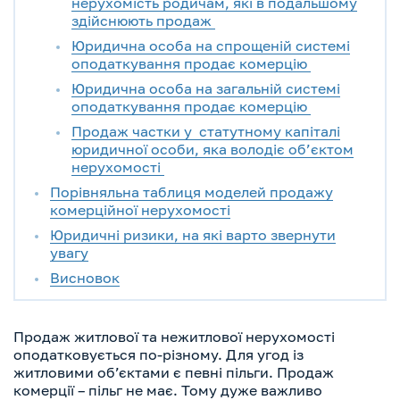
нерухомість родичам, які в подальшому
здійснюють продаж
Юридична особа на спрощеній системі
оподаткування продає комерцію
Юридична особа на загальній системі
оподаткування продає комерцію
Продаж частки у статутному капіталі
юридичної особи, яка володіє об’єктом
нерухомості
Порівняльна таблиця моделей продажу
комерційної нерухомості
Юридичні ризики, на які варто звернути
увагу
Висновок
Продаж житлової та нежитлової нерухомості
оподатковується по-різному. Для угод із
житловими обʼєктами є певні пільги. Продаж
комерції – пільг не має. Тому дуже важливо