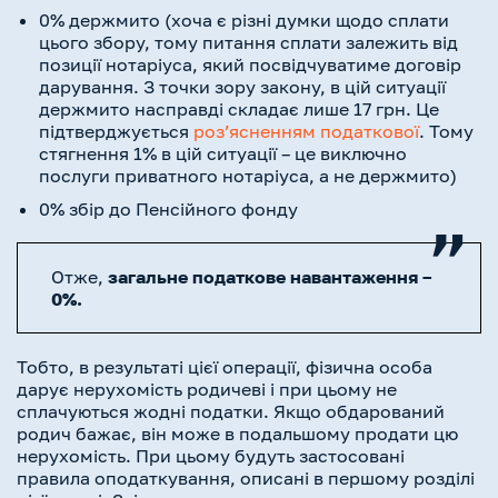
0% держмито (хоча є різні думки щодо сплати
цього збору, тому питання сплати залежить від
позиції нотаріуса, який посвідчуватиме договір
дарування. З точки зору закону, в цій ситуації
держмито насправді складає лише 17 грн. Це
підтверджується
розʼясненням податкової
. Тому
стягнення 1% в цій ситуації – це виключно
послуги приватного нотаріуса, а не держмито)
0% збір до Пенсійного фонду
Отже,
загальне податкове навантаження –
0%.
Тобто, в результаті цієї операції, фізична особа
дарує нерухомість родичеві і при цьому не
сплачуються жодні податки. Якщо обдарований
родич бажає, він може в подальшому продати цю
нерухомість. При цьому будуть застосовані
правила оподаткування, описані в першому розділі