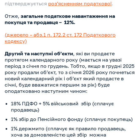
підтверджується
розʼясненням податкової
.
Отже,
загальне податкове навантаження на
покупця та продавця – 12%.
(джерело – абз.1 п. 172.2 ст. 172 Податкового
кодексу)
Другий та наступні обʼєкти
, які ви продаєте
протягом календарного року (мається на увазі
період з січня по грудень. Тобто, якщо в грудні 2025
року продали обʼєкт, то з січня 2026 року почнеться
новий календарний рік і обʼєкт який продасте в
січні, буде вважатися першим за рік)
буде
оподатковано наступним чином:
18% ПДФО + 5% військовий збір (сплачує
продавець)
1% збір до Пенсійного фонду (сплачує покупець)
1% держмито (сплачує як правило продавець,
хоча за домовленістю цей збір можна