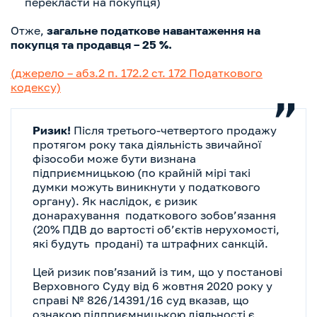
перекласти на покупця)
Отже,
загальне податкове навантаження на
покупця та продавця – 25 %.
(джерело – абз.2 п. 172.2 ст. 172 Податкового
кодексу)
Ризик!
Після третього-четвертого продажу
протягом року така діяльність звичайної
фізособи може бути визнана
підприємницькою (по крайній мірі такі
думки можуть виникнути у податкового
органу). Як наслідок, є ризик
донарахування податкового зобов’язання
(20% ПДВ до вартості об’єктів нерухомості,
які будуть продані) та штрафних санкцій.
Цей ризик повʼязаний із тим, що у постанові
Верховного Суду від 6 жовтня 2020 року у
справі № 826/14391/16 суд вказав, що
ознакою підприємницькою діяльності є