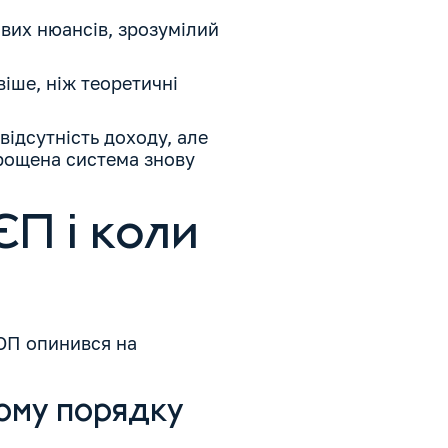
вих нюансів, зрозумілий
іше, ніж теоретичні
ідсутність доходу, але
прощена система знову
П і коли
ФОП опинився на
ому порядку