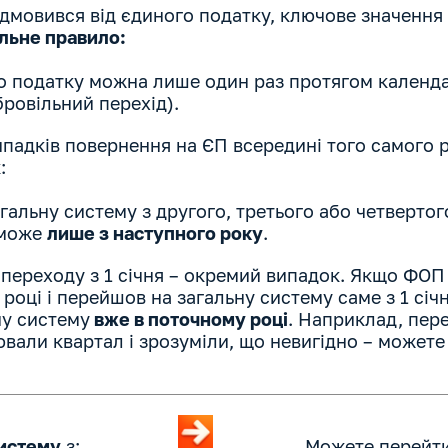
дмовився від єдиного податку, ключове значення 
альне правило:
о податку можна лише один раз протягом календа
ровільний перехід).
ипадків повернення на ЄП всередині того самого
:
альну систему з другого, третього або четвертог
зможе
лише з наступного року
.
 переходу з 1 січня – окремий випадок. Якщо ФОП
році і перейшов на загальну систему саме з 1 січн
у систему
вже в поточному році
. Наприклад, пере
ювали квартал і зрозуміли, що невигідно – можете
истему
з:
Можете перейти