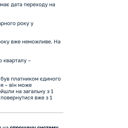
має дата переходу на
рного року у
 року вже неможливе. На
о кварталу –
 був платником єдиного
я – він може
йшли на загальну з 1
 повернутися вже з 1
 на
спрощену систему