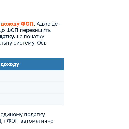
т доходу ФОП
. Адже це –
кщо ФОП перевищить
датку.
І з початку
льну систему. Ось
т доходу
 єдиному податку
П, і ФОП автоматично