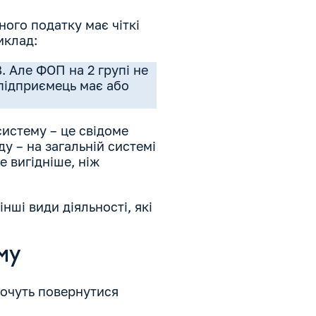
ого податку має чіткі
риклад:
 Але ФОП на 2 групі не
підприємець має або
систему – це свідоме
у – на загальній системі
е вигідніше, ніж
нші види діяльності, які
му
хочуть повернутися