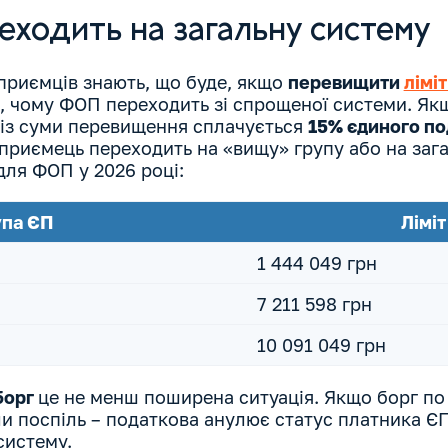
ходить на загальну систему
дприємців знають, що буде, якщо
перевищити
лімі
 чому ФОП переходить зі спрощеної системи. Я
ю, із суми перевищення сплачується
15% єдиного по
приємець переходить на «вищу» групу або на зага
для ФОП у 2026 році:
упа ЄП
Лімі
1 444 049 грн
7 211 598 грн
10 091 049 грн
борг
це не менш поширена ситуація. Якщо борг по
ли поспіль – податкова анулює статус платника Є
систему.