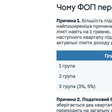
Чому ФОП пере
Причина 1.
Більшість пі
найпоширеніша причина,
ліміт навіть на 1 гривн
наступного кварталу під
актуальні ліміти доходу 
Гр
1 група
2 група
3 група (3%, 5%)
Причина 2. Податковий 
зберігається два кварта
переходить на загальну 