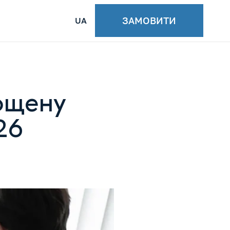
ЗАМОВИТИ
UA
ощену
26