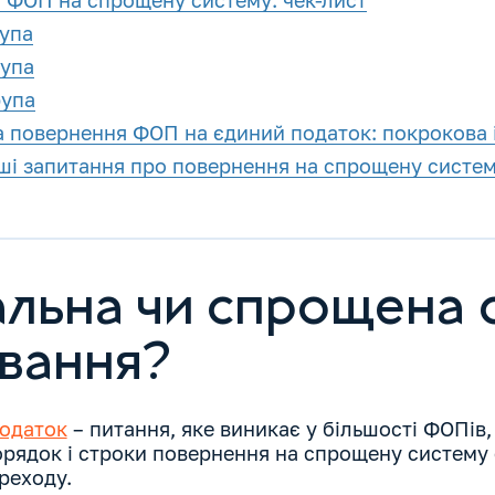
 ФОП на спрощену систему: чек-лист
упа
рупа
рупа
а повернення ФОП на єдиний податок: покрокова 
ші запитання про повернення на спрощену систе
альна чи спрощена 
вання?
одаток
– питання, яке виникає у більшості ФОПів
порядок і строки повернення на спрощену систем
ереходу.