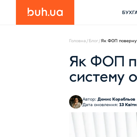
БУХГ
Головна
Блог
Як ФОП повернут
Як ФОП п
систему 
Автор:
Денис Корабльов
Дата оновлення:
13 Квіт