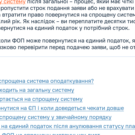
у систему
після загальної – процес, який має чіткі
пропустити строк подання заяви або не врахувати
а втратити право повернутися на спрощену систе
ілий рік. Як наслідок – ви переплатите десятки ти
ернутися на єдиний податок у потрібний строк.
 коли ФОП може повернутися на єдиний податок, я
язково перевірити перед подачею заяви, щоб не о
 спрощена система оподаткування?
одить на загальну систему
тається на спрощену систему
утися на ЄП і коли доведеться чекати довше
спрощену систему у звичайному порядку
 на єдиний податок після анулювання статусу пл