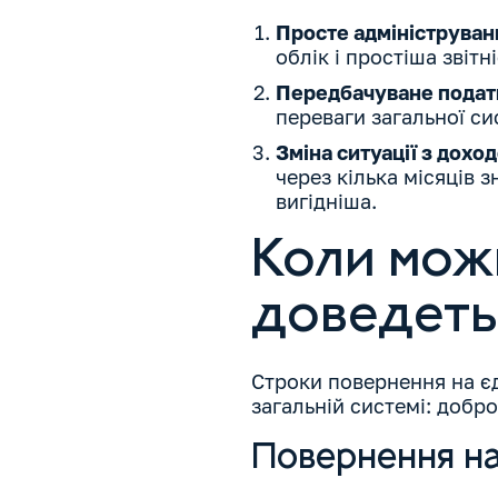
Просте адмініструван
облік і простіша звітн
Передбачуване подат
переваги загальної с
Зміна ситуації з дохо
через кілька місяців 
вигідніша.
Коли мож
доведеть
Строки повернення на є
загальній системі: добр
Повернення на