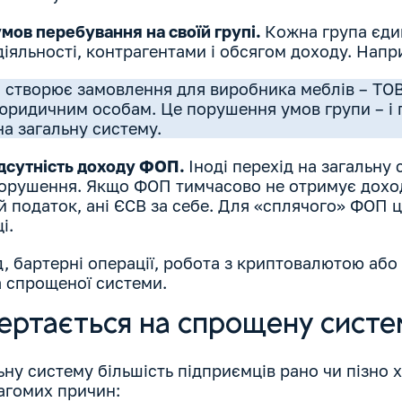
мов перебування на своїй групі.
Кожна група єдин
іяльності, контрагентами і обсягом доходу. Нап
 створює замовлення для виробника меблів – ТОВ.
юридичним особам. Це порушення умов групи – і 
на загальну систему.
ідсутність доходу ФОП.
Іноді перехід на загальну 
порушення. Якщо ФОП тимчасово не отримує доход
й податок, ані ЄСВ за себе. Для «сплячого» ФОП ц
і.
 бартерні операції, робота з криптовалютою або і
а спрощеної системи.
ртається на спрощену систе
ьну систему більшість підприємців рано чи пізно 
 вагомих причин: