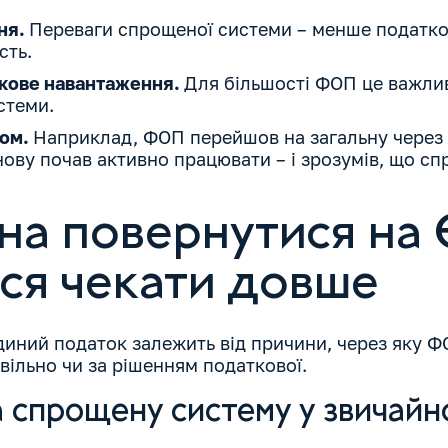
ня.
Переваги спрощеної системи – менше податко
ість.
кове навантаження.
Для більшості ФОП це важлив
истеми.
дом.
Наприклад, ФОП перейшов на загальну через в
знову почав активно працювати – і зрозумів, що с
на повернутися на Є
ся чекати довше
диний податок залежить від причини, через яку 
овільно чи за рішенням податкової.
 спрощену систему у звичайн