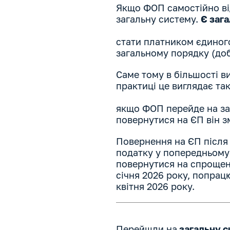
Якщо ФОП самостійно ві
загальну систему.
Є заг
стати платником єдиног
загальному порядку (доб
Саме тому в більшості в
практиці це виглядає так
якщо ФОП перейде на заг
повернутися на ЄП він 
Повернення на ЄП після
податку у попередньому 
повернутися на спрощен
січня 2026 року, попрац
квітня 2026 року.
Перейшли на
загальну с