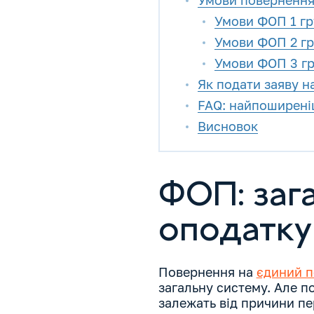
Умови повернення
Умови ФОП 1 гр
Умови ФОП 2 г
Умови ФОП 3 г
Як подати заяву н
FAQ: найпоширені
Висновок
ФОП: заг
оподатку
Повернення на
єдиний п
загальну систему. Але 
залежать від причини п