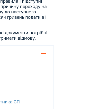
 правила і підступні
 причину переходу на
му до наступного
сяч гривень податків і
кі документи потрібні
тримати відмову.
атника ЄП