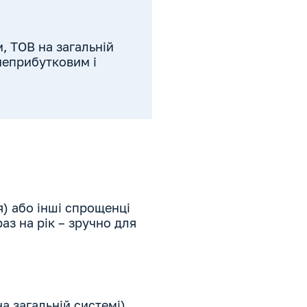
, ТОВ на загальній
неприбутковим і
я) або інші спрощенці
аз на рік – зручно для
а загальній системі),