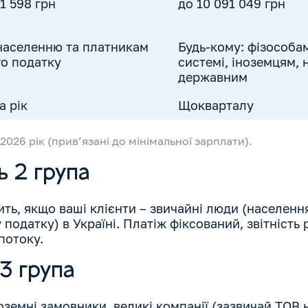
11 598 грн
до 10 091 049 грн
населенню та платникам
Будь-кому: фізособам
о податку
системі, іноземцям, 
державним
а рік
Щокварталу
 2026 рік (прив’язані до мінімальної зарплати).
ь 2 група
ть, якщо ваші клієнти – звичайні люди (населенн
одатку) в Україні. Платіж фіксований, звітність р
потоку.
3 група
оземні замовники, великі компанії (зазвичай ТОВ н