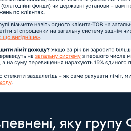
ї (благодійні фонди) чи державні установи – вам 
ень по клієнтах.
рупі візьмете навіть одного клієнта-ТОВ на загаль
етіти зі спрощенки на загальну систему заднім чи
: що вигідніше»
.
щити ліміт доходу?
Якщо за рік ви заробите більш
переведуть на
загальну систему
з першого числа мі
 а на суму перевищення нарахують 15% єдиного п
 стежити заздалегідь – як саме рахувати ліміт, м
ходу
.
впевнені, яку групу