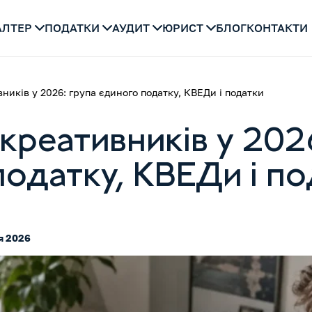
АЛТЕР
ПОДАТКИ
АУДИТ
ЮРИСТ
БЛОГ
КОНТАКТИ
ників у 2026: група єдиного податку, КВЕДи і податки
креативників у 2026
податку, КВЕДи і п
я 2026