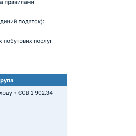
а правилами
диний податок):
их побутових послуг
група
ходу + ЄСВ 1 902,34