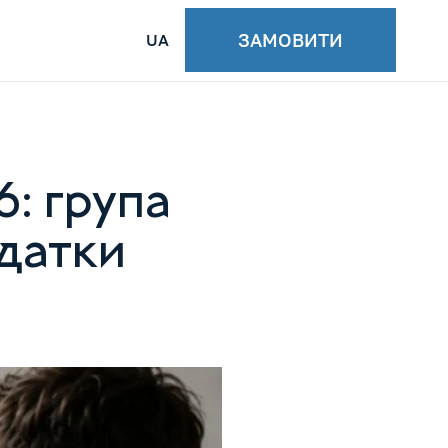
ЗАМОВИТИ
UA
: група
одатки