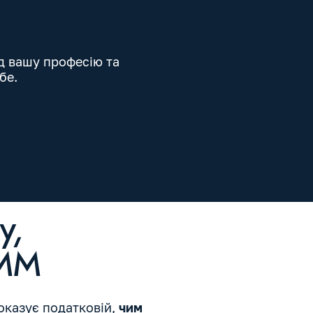
ід вашу професію та
бе.
у,
SMM
показує податковій,
чим