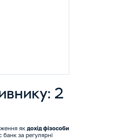
ивнику: 2
дження як
дохід фізособи
 банк за регулярні