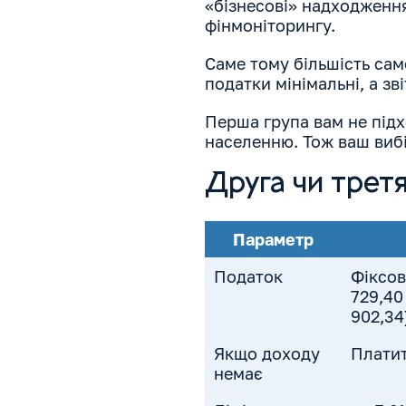
«бізнесові» надходженн
фінмоніторингу.
Саме тому більшість са
податки мінімальні, а зв
Перша група вам не підх
населенню. Тож ваш виб
Друга чи третя
Параметр
Податок
Фіксов
729,40
902,34
Якщо доходу
Платит
немає