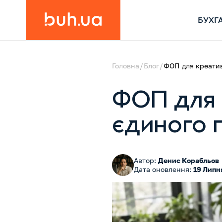
БУХГ
Головна
Блог
ФОП для креатив
ФОП для 
єдиного 
Автор:
Денис Корабльов
Дата оновлення:
19 Липн