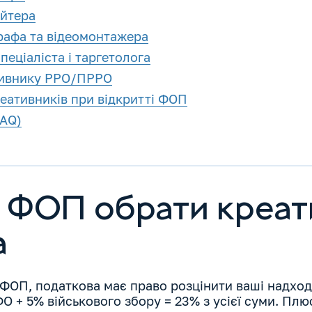
йтера
афа та відеомонтажера
еціаліста і таргетолога
тивнику РРО/ПРРО
еативників при відкритті ФОП
FAQ)
у ФОП обрати креат
а
 ФОП, податкова має право розцінити ваші надхо
 + 5% військового збору = 23% з усієї суми. Плюс