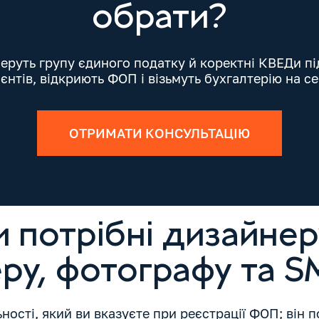
обрати?
беруть групу єдиного податку й коректні КВЕДи п
ієнтів, відкриють ФОП і візьмуть бухгалтерію на се
ОТРИМАТИ КОНСУЛЬТАЦІЮ
 потрібні дизайнер
еру, фотографу та 
ності, який ви вказуєте при реєстрації ФОП; він 