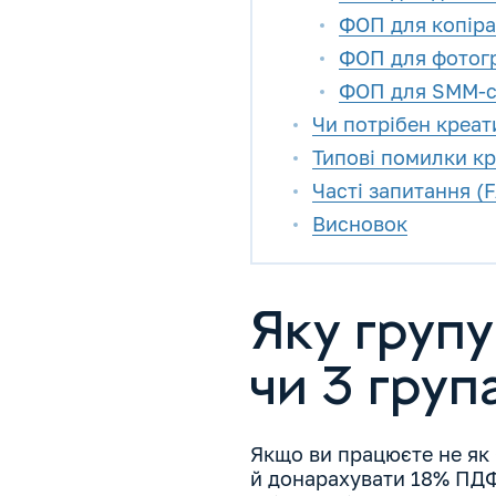
ФОП для копіра
ФОП для фотогр
ФОП для SMM-сп
Чи потрібен креа
Типові помилки кр
Часті запитання (
Висновок
Яку груп
чи 3 груп
Якщо ви працюєте не як
й донарахувати 18% ПДФО