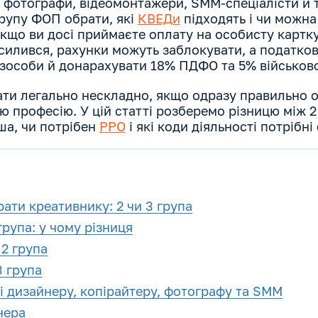
 фотографи, відеомонтажери, SMM-спеціалісти й 
групу ФОП обрати, які
КВЕДи
підходять і чи можна
Якщо ви досі приймаєте оплату на особисту картку
силився, рахунки можуть заблокувати, а податков
ізособи й донарахувати 18% ПДФО та 5% військово
ти легально нескладно, якщо одразу правильно о
ю професію. У цій статті розберемо різницю між 2
іша, чи потрібен
РРО
і які коди діяльності потрібні
ати креативнику: 2 чи 3 група
група: у чому різниця
 2 група
3 група
і дизайнеру, копірайтеру, фотографу та SMM
нера