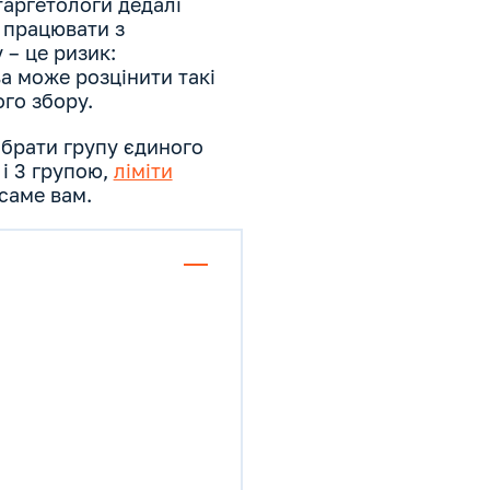
таргетологи дедалі
 працювати з
 – це ризик:
а може розцінити такі
го збору.
брати групу єдиного
 і 3 групою,
ліміти
 саме вам.