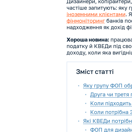
Дизайнери, копірайтери,
частіше запитують: яку 
іноземними клієнтами
. 
фінмоніторинг
банків по
надходження як дохід ф
Хороша новина:
працюва
податку й КВЕДи під сво
доходу, коли яка вигідн
Зміст статті
Яку групу ФОП обр
Друга чи третя 
Коли підходить
Коли потрібна 
Які КВЕДи потрібн
ФОП для дизай