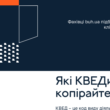
Фахівці buh.ua під
кл
Які КВЕДи
копірайт
КВЕД – це код виду діяль