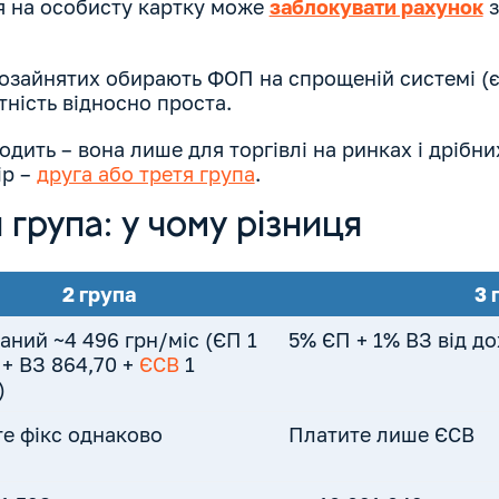
я на особисту картку може
заблокувати рахунок
з
мозайнятих обирають ФОП на спрощеній системі (є
ітність відносно проста.
одить – вона лише для торгівлі на ринках і дрібн
ір –
друга або третя група
.
 група: у чому різниця
2 група
3 
аний ~4 496 грн/міс (ЄП 1
5% ЄП + 1% ВЗ від до
 + ВЗ 864,70 +
ЄСВ
1
)
е фікс однаково
Платите лише ЄСВ