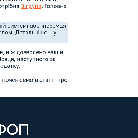
потрібна
3 група
. Головна
ній системі або іноземця
слом. Детальніше – у
е, ніж дозволено вашій
сяця, наступного за
одатку.
и пояснюємо в статті про
 ФОП