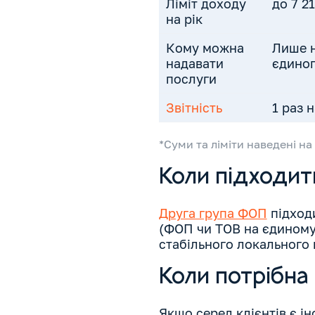
Ліміт доходу
до 7 2
на рік
Кому можна
Лише 
надавати
єдиног
послуги
Звітність
1 раз н
*Суми та ліміти наведені на
Коли підходит
Друга група ФОП
підходи
(ФОП чи ТОВ на єдиному п
стабільного локального 
Коли потрібна 
Якщо серед клієнтів є ін