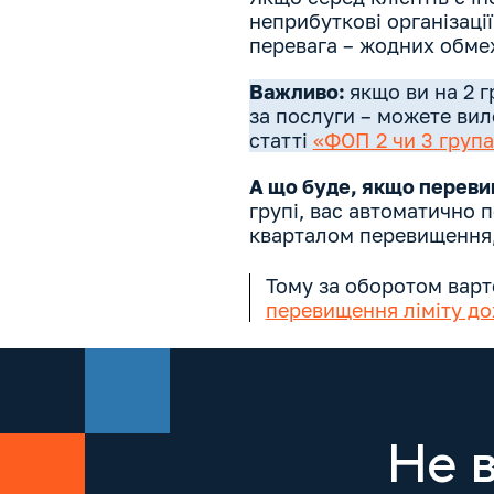
неприбуткові організаці
перевага – жодних обмеж
Важливо:
якщо ви на 2 г
за послуги – можете вил
статті
«ФОП 2 чи 3 група
А що буде, якщо переви
групі, вас автоматично 
кварталом перевищення,
Тому за оборотом варто
перевищення ліміту до
Не 