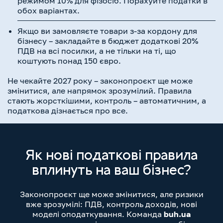
режимом 10% для фізосіб. Порахуйте податки в
обох варіантах.
Якщо ви замовляєте товари з-за кордону для
бізнесу – закладайте в бюджет додаткові 20%
ПДВ на всі посилки, а не тільки на ті, що
коштують понад 150 євро.
Не чекайте 2027 року – законопроєкт ще може
змінитися, але напрямок зрозумілий. Правила
стають жорсткішими, контроль – автоматичним, а
податкова дізнається про все.
Як нові податкові правила
вплинуть на ваш бізнес?
Законопроєкт ще може змінитися, але ризики
вже зрозумілі: ПДВ, контроль доходів, нові
моделі оподаткування. Команда
buh.ua