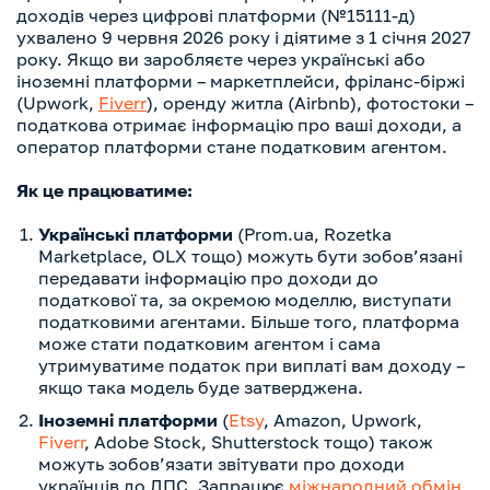
доходів через цифрові платформи (№15111-д)
ухвалено 9 червня 2026 року і діятиме з 1 січня 2027
року. Якщо ви заробляєте через українські або
іноземні платформи – маркетплейси, фріланс-біржі
(Upwork,
Fiverr
), оренду житла (Airbnb), фотостоки –
податкова отримає інформацію про ваші доходи, а
оператор платформи стане податковим агентом.
Як це працюватиме:
Українські платформи
(Prom.ua, Rozetka
Marketplace, OLX тощо) можуть бути зобов’язані
передавати інформацію про доходи до
податкової та, за окремою моделлю, виступати
податковими агентами. Більше того, платформа
може стати податковим агентом і сама
утримуватиме податок при виплаті вам доходу –
якщо така модель буде затверджена.
Іноземні платформи
(
Etsy
, Amazon, Upwork,
Fiverr
, Adobe Stock, Shutterstock тощо) також
можуть зобов’язати звітувати про доходи
українців до ДПС. Запрацює
міжнарод
н
ий обмін