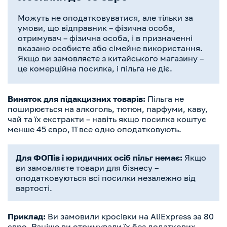
Можуть не оподатковуватися, але тільки за
умови, що відправник – фізична особа,
отримувач – фізична особа, і в призначенні
вказано особисте або сімейне використання.
Якщо ви замовляєте з китайського магазину –
це комерційна посилка, і пільга не діє.
Виняток для підакцизних товарів:
Пільга не
поширюється на алкоголь, тютюн, парфуми, каву,
чай та їх екстракти – навіть якщо посилка коштує
менше 45 євро, її все одно оподатковують.
Для ФОПів і юридичних осіб пільг немає:
Якщо
ви замовляєте товари для бізнесу –
оподатковуються всі посилки незалежно від
вартості.
Приклад:
Ви замовили кросівки на AliExpress за 80
євро. Раніше ви отримували їх без додаткових