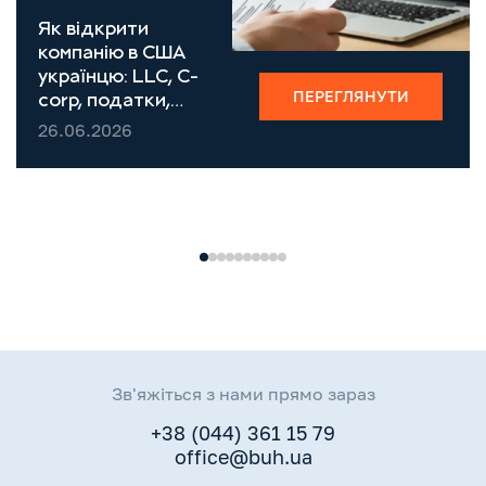
Як відкрити
компанію в США
українцю: LLC, C-
ПЕРЕГЛЯНУТИ
corp, податки,
EIN, банк (2026)
26.06.2026
Зв'яжіться з нами прямо зараз
+38 (044) 361 15 79
office@buh.ua