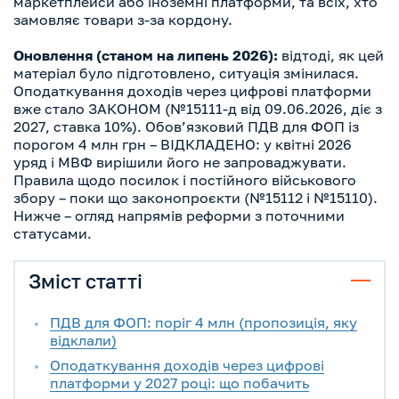
маркетплейси або іноземні платформи, та всіх, хто
замовляє товари з-за кордону.
Оновлення (станом на липень 2026):
відтоді, як цей
матеріал було підготовлено, ситуація змінилася.
Оподаткування доходів через цифрові платформи
вже стало ЗАКОНОМ (№15111-д від 09.06.2026, діє з
2027, ставка 10%). Обов’язковий ПДВ для ФОП із
порогом 4 млн грн – ВІДКЛАДЕНО: у квітні 2026
уряд і МВФ вирішили його не запроваджувати.
Правила щодо посилок і постійного військового
збору – поки що законопроєкти (№15112 і №15110).
Нижче – огляд напрямів реформи з поточними
статусами.
Зміст статті
ПДВ для ФОП: поріг 4 млн (пропозиція, яку
відклали)
Оподаткування доходів через цифрові
платформи у 2027 році: що побачить