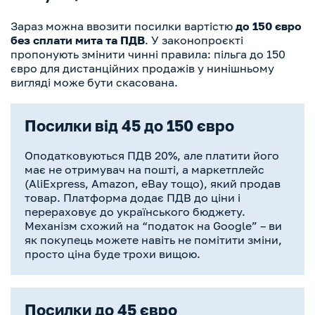
Зараз можна ввозити посилки вартістю
до 150 євро
без сплати мита та ПДВ
. У законопроєкті
пропонують змінити чинні правила: пільга до 150
євро для дистанційних продажів у нинішньому
вигляді може бути скасована.
Посилки від 45 до 150 євро
Оподатковуються ПДВ 20%, але платити його
має не отримувач на пошті, а маркетплейс
(AliExpress, Amazon, eBay тощо), який продав
товар. Платформа додає ПДВ до ціни і
перераховує до українського бюджету.
Механізм схожий на “податок на Google” – ви
як покупець можете навіть не помітити зміни,
просто ціна буде трохи вищою.
Посилки до 45 євро